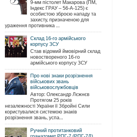
9-мм пістолет Макарова (ПМ,
Індекс ГРАУ – 56-А-125) є
особистою зброєю нападу та
захисту, призначеною для
ураження противника ...
Склад 16-го армійського
корпусу ЗСУ
Став відомий ймовірний склад
новоствореного 16-го
армійського корпусу ЗСУ
Про нові знаки розрізнення
військових звань
військовослужбовців
Автор: Олександр Лєжнєв
Протягом 25 років
незалежності України її Збройні Сили
користувалися системою знаків
розрізнення звань, успа...
Ручний протитанковий
гранатомет РПГ-7 (РПГ-7Д)