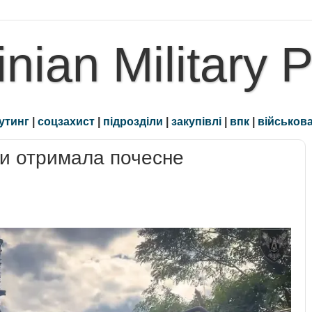
inian Military 
утинг
|
соцзахист
|
підрозділи
|
закупівлі
|
впк
|
військова
ки отримала почесне