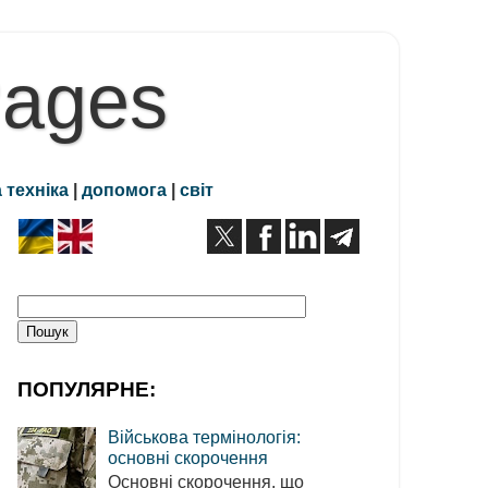
Pages
 техніка
|
допомога
|
світ
ПОПУЛЯРНЕ:
Військова термінологія:
основні скорочення
Основні скорочення, що