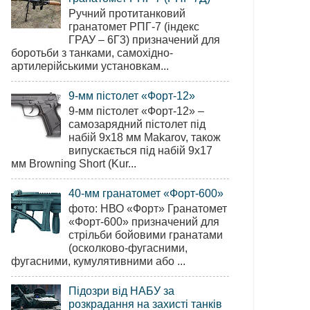
Ручний протитанковий
гранатомет РПГ-7 (індекс
ГРАУ – 6Г3) призначений для
боротьби з танками, самохідно-
артилерійськими установкам...
9-мм пістолет «Форт-12»
9-мм пістолет «Форт-12» –
самозарядний пістолет під
набій 9х18 мм Makarov, також
випускається під набій 9х17
мм Browning Short (Kur...
40-мм гранатомет «Форт-600»
фото: НВО «Форт» Гранатомет
«Форт-600» призначений для
стрільби бойовими гранатами
(осколково-фугасними,
фугасними, кумулятивними або ...
Підозри від НАБУ за
розкрадання на захисті танків