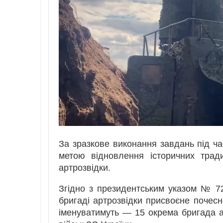
За зразкове виконання завдань під час
метою відновлення історичних тради
артрозвідки.
Згідно з президентським указом № 72
бригаді артрозвідки присвоєне почес
іменуватимуть — 15 окрема бригада а