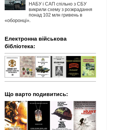
НАБУ і САП спільно з СБУ
викрили схему з розкрадання
понад 102 млн гривень в
«оборонці».
Електронна військова
бібліотека:
Що варто подивитись: