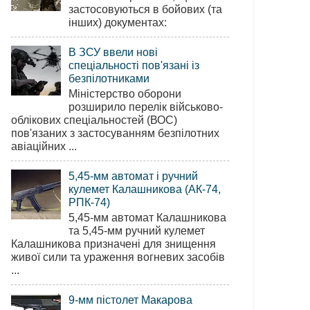
застосовуються в бойових (та
інших) документах:
В ЗСУ ввели нові
спеціальності пов'язані із
безпілотниками
Міністерство оборони
розширило перелік військово-
облікових спеціальностей (ВОС)
пов'язаних з застосуванням безпілотних
авіаційних ...
5,45-мм автомат і ручний
кулемет Калашникова (АК-74,
РПК-74)
5,45-мм автомат Калашникова
та 5,45-мм ручний кулемет
Калашникова призначені для знищення
живої сили та ураження вогневих засобів
...
9-мм пістолет Макарова