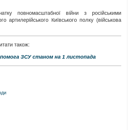
атку повномасштабної війни з російськими
го артилерійського Київського полку (військова
итати також:
опомога ЗСУ станом на 1 листопада
оди