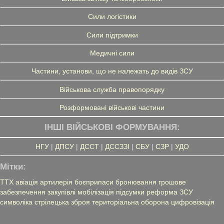
Сили логістики
Сили підтримки
Медичні сили
Частини, установи, що не належать до видів ЗСУ
Військова служба правопорядку
Розформовані військові частини
ІНШІ ВІЙСЬКОВІ ФОРМУВАННЯ:
НГУ
|
ДПСУ
|
ДССТ
|
ДССЗЗІ
|
СБУ
|
СЗР
|
УДО
Мітки:
ТТХ
авіація
артилерія
боєприпаси
бронювання
грошове
забезпечення
закупівлі
мобілізація
підсумки
реформа ЗСУ
символіка
стрілецька зброя
територіальна оборона
цифровізація