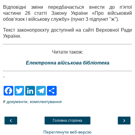
Відповідні зміни передбачається внести до п'ятої
частини 26 статті Закону України «Про військовий
обов’язок і військову службу» (пункт 3 підпункт "ж").
Текст законопроєкту доступний на сайті Верховної Ради
України.
Читати також:
Електронна військова бібліотека
-
F
T
L
T
S
a
w
i
e
h
c
i
n
l
a
#
документи
,
комплектування
e
t
k
e
r
b
t
e
g
e
o
e
d
r
o
r
I
a
‹
›
Головна сторінка
k
n
m
Переглянути веб-версію