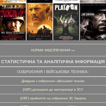
НОРМИ ЗАБЕЗПЕЧЕННЯ »»
СТАТИСТИЧНА ТА АНАЛІТИЧНА ІНФОРМАЦІЯ
ОЗБРОЄННЯ І ВІЙСЬКОВА ТЕХНІКА:
Довідник з озброєння і військової техніки
[ОВТ] допущено до експлуатації в ЗСУ
[ОВТ] прийняття на озброєння ЗС України