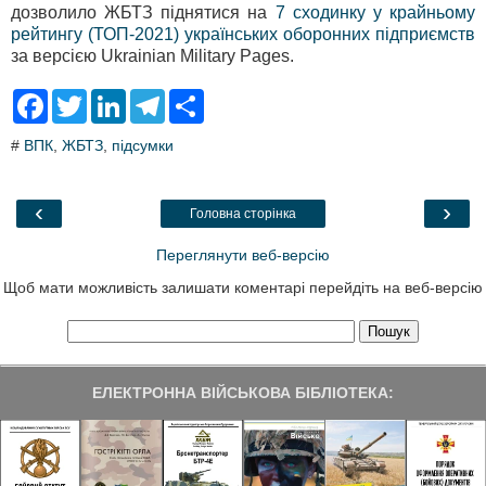
дозволило ЖБТЗ піднятися на
7 сходинку у крайньому
рейтингу (ТОП-2021) українських оборонних підприємств
за версією Ukrainian Military Pages.
F
T
L
T
S
a
w
i
e
h
c
i
n
l
a
#
ВПК
,
ЖБТЗ
,
підсумки
e
t
k
e
r
b
t
e
g
e
o
e
d
r
o
r
I
a
‹
›
Головна сторінка
k
n
m
Переглянути веб-версію
Щоб мати можливість залишати коментарі перейдіть на веб-версію
ЕЛЕКТРОННА ВІЙСЬКОВА БІБЛІОТЕКА: