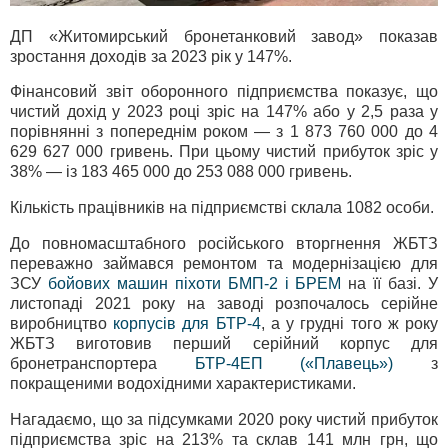
ДП «Житомирський бронетанковий завод» показав
зростання доходів за 2023 рік у 147%.
Фінансовий звіт оборонного підприємства показує, що
чистий дохід у 2023 році зріс на 147% або у 2,5 раза у
порівнянні з попереднім роком — з 1 873 760 000 до 4
629 627 000 гривень. При цьому чистий прибуток зріс у
38% — із 183 465 000 до 253 088 000 гривень.
Кількість працівників на підприємстві склала 1082 особи.
До повномасштабного російського вторгнення ЖБТЗ
переважно займався ремонтом та модернізацією для
ЗСУ
бойових машин піхоти БМП-2 і БРЕМ
на її базі. У
листопаді 2021 року на заводі розпочалось серійне
виробництво
корпусів для БТР-4
, а у грудні того ж року
ЖБТЗ виготовив перший серійний корпус для
бронетранспортера
БТР-4ЕП («Плавець»)
з
покращеними водохідними характеристиками.
Нагадаємо, що за підсумками 2020 року чистий прибуток
підприємства зріс на 213% та склав 141 млн грн, що