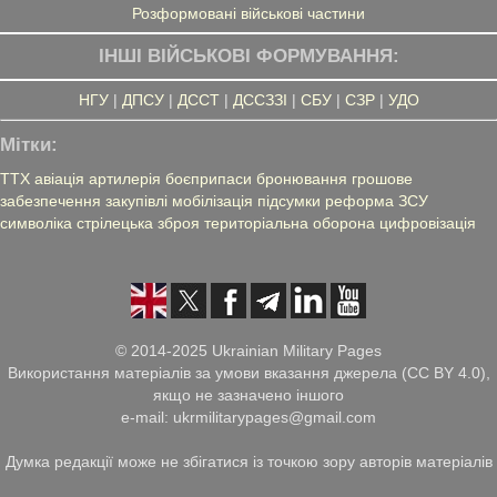
Розформовані військові частини
ІНШІ ВІЙСЬКОВІ ФОРМУВАННЯ:
НГУ
|
ДПСУ
|
ДССТ
|
ДССЗЗІ
|
СБУ
|
СЗР
|
УДО
Мітки:
ТТХ
авіація
артилерія
боєприпаси
бронювання
грошове
забезпечення
закупівлі
мобілізація
підсумки
реформа ЗСУ
символіка
стрілецька зброя
територіальна оборона
цифровізація
© 2014-2025 Ukrainian Military Pages
Використання матеріалів за умови вказання джерела (CC BY 4.0),
якщо не зазначено іншого
e-mail: ukrmilitarypages@gmail.com
Думка редакції може не збігатися із точкою зору авторів матеріалів