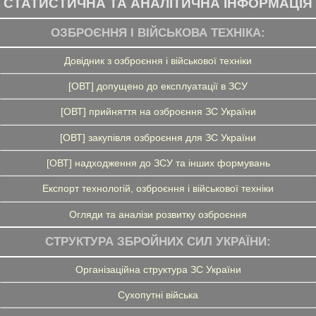
СТАТИСТИЧНА ТА АНАЛІТИЧНА ІНФОРМАЦІЯ
ОЗБРОЄННЯ І ВІЙСЬКОВА ТЕХНІКА:
Довідник з озброєння і військової техніки
[ОВТ] допущено до експлуатації в ЗСУ
[ОВТ] прийняття на озброєння ЗС України
[ОВТ] закупівля озброєння для ЗС України
[ОВТ] надходження до ЗСУ та інших формувань
Експорт технологій, озброєння і військової техніки
Огляди та аналізи розвитку озброєння
СТРУКТУРА ЗБРОЙНИХ СИЛ УКРАЇНИ:
Організаційна структура ЗС України
Сухопутні війська