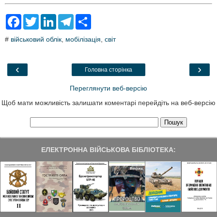
F
T
L
T
S
a
w
i
e
h
c
i
n
l
a
#
військовий облік
,
мобілізація
,
світ
e
t
k
e
r
b
t
e
g
e
o
e
d
r
o
r
I
a
‹
›
Головна сторінка
k
n
m
Переглянути веб-версію
Щоб мати можливість залишати коментарі перейдіть на веб-версію
ЕЛЕКТРОННА ВІЙСЬКОВА БІБЛІОТЕКА: