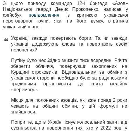
З цього приводу командир 12-ї бригади «Азов»
Національної гвардії Денис Прокопенко, написав у
фейсбук
повідомлення
із критикою української
переговорної групи, яка, на його думку, втратила
унікальний шанс.
Українці завжди повертають борги. Та чи завжди
“
українці додержують слова та повертають своїх
полонених?
Путіну було необхідно знизити тиск всередині РФ та
зберегти обличчя, повернувши захоплених на
Курщині строковиків. Відповідальним за обміни з
української сторони необхідно було за радянськими
традиціями організувати до свята медійну
«перемогу».
Місця для полонених азовців, які вже понад 2 роки
чекають на обіцяні обміни, у цій формулі не
знайшлося.
Попри те, що в Україні існує колосальний запит від
суспільства на повернення тих, хто у 2022 році у