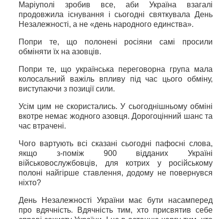
Маріуполі зробив все, аби Україна взагалі
продовжила існування і сьогодні святкувала День
Незалежності, а не «день народного единства».
Попри те, що полонені росіяни самі просили
обміняти їх на азовців.
Попри те, що українська переговорна група мала
колосальний важіль впливу під час цього обміну,
виступаючи з позиції сили.
Усім цим не скористались. У сьогоднішньому обміні
вкотре немає жодного азовця. Дорогоцінний шанс та
час втрачені.
Чого вартують всі сказані сьогодні пафосні слова,
якщо з-поміж 900 відданих Україні
військовослужбовців, для котрих у російському
полоні найгірше ставлення, додому не повернувся
ніхто?
День Незалежності України має бути насамперед
про вдячність. Вдячність тим, хто присвятив себе