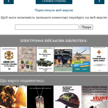
‹
›
Головна сторінка
k
n
m
Переглянути веб-версію
Щоб мати можливість залишати коментарі перейдіть на веб-версію
ЕЛЕКТРОННА ВІЙСЬКОВА БІБЛІОТЕКА:
Що варто подивитись: