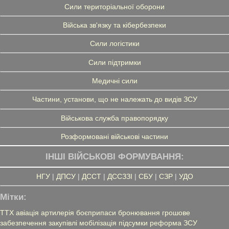
Сили територіальної оборони
Війська зв'язку та кібербезпеки
Сили логістики
Сили підтримки
Медичні сили
Частини, установи, що не належать до видів ЗСУ
Військова служба правопорядку
Розформовані військові частини
ІНШІ ВІЙСЬКОВІ ФОРМУВАННЯ:
НГУ
|
ДПСУ
|
ДССТ
|
ДССЗЗІ
|
СБУ
|
СЗР
|
УДО
Мітки:
ТТХ
авіація
артилерія
боєприпаси
бронювання
грошове
забезпечення
закупівлі
мобілізація
підсумки
реформа ЗСУ