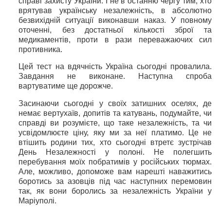
справі захисту України. І не в останню чергу тим, хто
врятував українську незалежність, в абсолютно
безвихідній ситуації виконавши наказ. У повному
оточенні, без достатньої кількості зброї та
медикаментів, проти в рази переважаючих сил
противника.
Цей тест на вдячність Україна сьогодні провалила.
Завдання не виконане. Наступна спроба
вартуватиме ще дорожче.
Засинаючи сьогодні у своїх затишних оселях, де
немає вертухаїв, допитів та катувань, подумайте, чи
справді ви розумієте, що таке незалежність, та чи
усвідомлюєте ціну, яку ми за неї платимо. Це не
втішить родини тих, хто сьогодні втретє зустрічав
День Незалежності у полоні. Не полегшить
перебування моїх побратимів у російських тюрмах.
Але, можливо, допоможе вам нарешті наважитись
боротись за азовців під час наступних перемовин
так, як вони боролись за незалежність України у
Маріуполі.