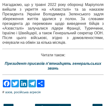
Нагадаємо, що у травні 2022 року оборонці Маріуполя
вийшли з укриття на «Азовсталі» та за наказом
Президента України Володимира Зеленського задля
збереження життів здалися у полон. За словами
президента до перемовин щодо виведення бійців з
«Азовсталі» залучалися лідери Франції, Туреччини,
Ізраїлю і Швейцарії, а також Генеральний секретар ООН.
Після цього військові, згідно з домовленостями,
очікували на обмін за кілька місяців.
Читати також:
Президент присвоїв п'ятнадцять генеральських
звань
F
T
L
T
S
a
w
i
e
h
c
i
n
l
a
#
азов
,
російська агресія
e
t
k
e
r
b
t
e
g
e
o
e
d
r
o
r
I
a