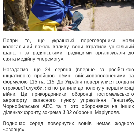
Попри те, що українські переговорники мали
колосальний важіль впливу, вони втратили унікальний
шанс, і за радянськими традиціями організували до
свята медійну «перемогу».
Нагадаємо, що 24 серпня (вперше за російською
ініціативою) пройшов обмін військовополоненими за
формулою 115 на 115. До України повернулися солдати
строкової служби, які потрапили до полону у перші місяці
війни. Це прикордонники, оборонці гостомельського
аеропорту, запасного пункту управління Генштабу,
Чорнобильської АЕС та ті хто оборонявся на інших
ділянках фронту, зокрема й 82 оборонці Маріуполя.
Водночас серед повернутих воїнів немає жодного
«азовця».