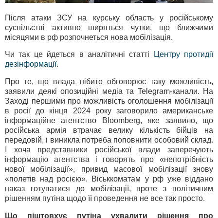
Після атаки ЗСУ на курську область у російському
суспільстві активно ширяться чутки, що ближчими
місяцями в рф розпочнеться нова мобілізація.
Чи так це йдеться в аналітичні статті
Центру протидії
дезінформації
.
Про те, що влада нібито обговорює таку можливість,
заявили деякі опозиційні медіа та Telegram-канали. На
Заході першими про можливість оголошення мобілізації
в росії до кінця 2024 року заговорило американське
інформаційне агентство Bloomberg, яке заявило, що
російська армія втрачає велику кількість бійців на
передовій, і виникла потреба поповнити особовий склад.
І хоча представники російської влади заперечують
інформацію агентства і говорять про «непотрібність
нової мобілізації», привид масової мобілізації знову
«полетів над росією». Віськкоматам у рф уже віддано
наказ готуватися до мобілізації, проте з політичним
рішенням путіна щодо її проведення не все так просто.
Що піштовхує путіна ухвалити рішення про