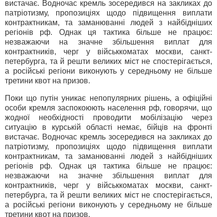
вистачає. Водночас кремль зосередився на закликах до
патріотизму, пропозиціях щодо підвищення виплати
контрактникам, та заманюванні людей з найбідніших
регіонів рф. Однак ця тактика більше не працює:
незважаючи на значне збільшення виплат для
контрактників, черг у військкоматах москви, санкт-
петербурга, та й решти великих міст не спостерігається,
а російські регіони виконують у середньому не більше
третини квот на призов.
Поки що путін уникає непопулярних рішень, а офіційні
особи кремля заспокоюють населення рф, говорячи, що
жодної необхідності проводити мобілізацію через
ситуацію в курській області немає, бійців на фронті
вистачає. Водночас кремль зосередився на закликах до
патріотизму, пропозиціях щодо підвищення виплати
контрактникам, та заманюванні людей з найбідніших
регіонів рф. Однак ця тактика більше не працює:
незважаючи на значне збільшення виплат для
контрактників, черг у військкоматах москви, санкт-
петербурга, та й решти великих міст не спостерігається,
а російські регіони виконують у середньому не більше
третини квот на призов.