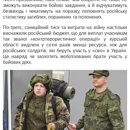
зможуть виконувати бойові завдання, а й відчуватимуть
безвихідь і чекатимуть на поразку, поповнять російську
статистику загиблих, поранених та полонених.
По-третє, санкційний тиск та витрати на війну настільки
виснажили російський бюджет, що для виплат учасникам
так званої «контртерористичної операції» у курській
області виділені у сотні разів менші ресурси, ніж для
російських солдатів, які беруть участь у «сво» в Україні.
Це навряд чи заохотить мобілізованих брати участь у
бойових діях.