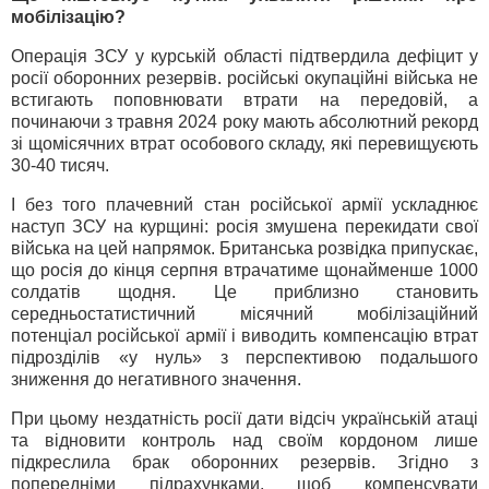
мобілізацію?
Операція ЗСУ у курській області підтвердила дефіцит у
росії оборонних резервів. російські окупаційні війська не
встигають поповнювати втрати на передовій, а
починаючи з травня 2024 року мають абсолютний рекорд
зі щомісячних втрат особового складу, які перевищуєють
30-40 тисяч.
І без того плачевний стан російської армії ускладнює
наступ ЗСУ на курщині: росія змушена перекидати свої
війська на цей напрямок. Британська розвідка припускає,
що росія до кінця серпня втрачатиме щонайменше 1000
солдатів щодня. Це приблизно становить
середньостатистичний місячний мобілізаційний
потенціал російської армії і виводить компенсацію втрат
підрозділів «у нуль» з перспективою подальшого
зниження до негативного значення.
При цьому нездатність росії дати відсіч українській атаці
та відновити контроль над своїм кордоном лише
підкреслила брак оборонних резервів. Згідно з
попередніми підрахунками, щоб компенсувати