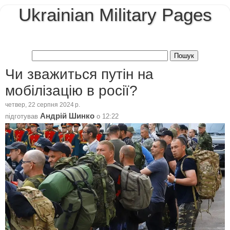
Ukrainian Military Pages
Чи зважиться путін на
мобілізацію в росії?
четвер, 22 серпня 2024 р.
Андрій Шинко
підготував
о
12:22