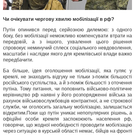
Чи очікувати чергову хвилю мобілізації в рф?
Путін опинився перед серйозною дилемою: з одного
боку, без мобілізації неможливо компенсувати втрати на
передовій, а з іншого, ухвалення цього рішення
спровокує неминучий сплеск соціального невдоволення,
масштаби і наслідки якого для кремлівської влади важко
передбачити.
Ба більше, ідея оголошення мобілізації, яка гуляє у
кремлі, не знаходить відгуку не тільки з-поміж більшості
російського суспільства, а й з-поміж більшості з оточення
путіна. Тому питання, чи поповнить військово-політичне
керівництво рф наявні у його розпорядженні війська за
рахунок військовослужбовців контрактної, а не строкової
служби, чи оголосить загальну мобілізацію, залишається
відкритим.Поки що путін уникає непопулярних рішень, а
офіційні особи кремля заспокоюють населення рф,
говорячи, що жодної необхідності проводити мобілізацію
через ситуацію в курській області немає, бійців на фронті