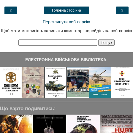
o
e
d
r
o
r
I
a
‹
›
Головна сторінка
k
n
m
Переглянути веб-версію
Щоб мати можливість залишати коментарі перейдіть на веб-версію
ЕЛЕКТРОННА ВІЙСЬКОВА БІБЛІОТЕКА:
Що варто подивитись: