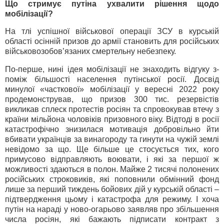
Що стримує путіна ухвалити рішення щодо
мобілізації?
На тлі успішної військової операції ЗСУ в курській
області осінній призов до армії становить для російських
військовозобов’язаних смертельну небезпеку.
По-перше, нині ідея мобілізації не знаходить відгуку з-
поміж більшості населення путінської росії. Досвід
минулої «часткової» мобілізації у вересні 2022 року
продемонстрував, що призов 300 тис. резервістів
викликав сплеск протестів росіян та спровокував втечу з
країни мільйона чоловіків призовного віку. Відтоді в росії
катастрофічно знизилася мотивація добровільно йти
вбивати українців за винагороду та гинути на чужій землі
невідомо за що. Ще більше це стосується тих, кого
примусово відправляють воювати, і які за першої ж
можливості здаються в полон. Майже 2 тисячі полонених
російських строковиків, які поповнили обмінний фонд
лише за перший тиждень бойових дій у курській області –
підтвердження цьому і катастрофа для режиму. І хоча
путін на нараді у ново-огарьово заявляв про збільшення
числа росіян, які бажають підписати контракт з