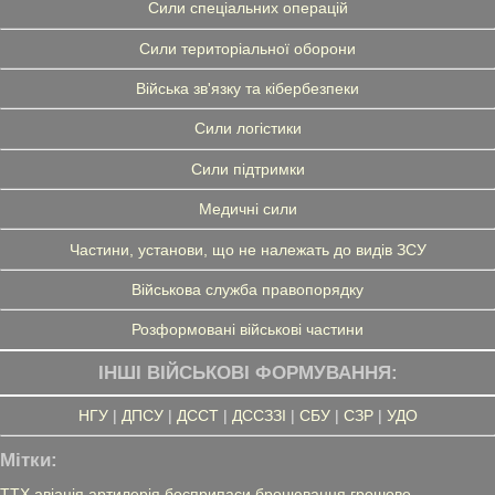
Сили спеціальних операцій
Сили територіальної оборони
Війська зв'язку та кібербезпеки
Сили логістики
Сили підтримки
Медичні сили
Частини, установи, що не належать до видів ЗСУ
Військова служба правопорядку
Розформовані військові частини
ІНШІ ВІЙСЬКОВІ ФОРМУВАННЯ:
НГУ
|
ДПСУ
|
ДССТ
|
ДССЗЗІ
|
СБУ
|
СЗР
|
УДО
Мітки:
ТТХ
авіація
артилерія
боєприпаси
бронювання
грошове