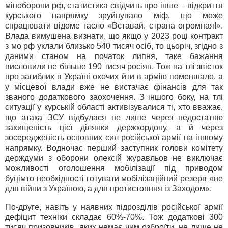
міноборони рф, статистика свідчить про інше – відкриття
курського напрямку зруйнувало міф, що може
спрацювати відоме гасло «Вставай, страна огромная!».
Влада вимушена визнати, що якщо у 2023 році контракт
з мо рф уклали близько 540 тисяч осіб, то цьоріч, згідно з
даними станом на початок липня, таке бажання
висловили не більше 190 тисяч росіян. Тож на тлі звісток
про загиблих в Україні охочих йти в армію поменшало, а
у місцевої влади вже не вистачає фінансів для так
званого додаткового заохочення. З іншого боку, на тлі
ситуації у курській області активізувалися ті, хто вважає,
що атака ЗСУ відбулася не лише через недостатню
захищеність цієї ділянки держкордону, а й через
зосередженість основних сил російської армії на іншому
напрямку. Водночас перший заступник голови комітету
держдуми з оборони олексій журавльов не виключає
можливості оголошення мобілізації під приводом
буцімто необхідності готувати мобілізаційний резерв «не
для війни з Україною, а для протистояння із Заходом».
По-друге, навіть у наявних підрозділів російської армії
дефіцит техніки складає 60%-70%. Тож додаткові 300
тисяч призовників, яких немає чим озброїти, не лише не