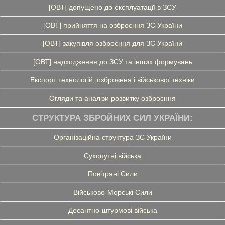
[ОВТ] допущено до експлуатації в ЗСУ
[ОВТ] прийняття на озброєння ЗС України
[ОВТ] закупівля озброєння для ЗС України
[ОВТ] надходження до ЗСУ та інших формувань
Експорт технологій, озброєння і військової техніки
Огляди та аналізи розвитку озброєння
СТРУКТУРА ЗБРОЙНИХ СИЛ УКРАЇНИ:
Організаційна структура ЗС України
Сухопутні війська
Повітряні Сили
Військово-Морські Сили
Десантно-штурмові війська