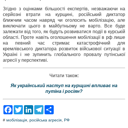
Згідно з оцінками більшості експертів, незважаючи на
серйозні втрати на курщині, російський диктатор
ближчим часом навряд чи оголосить мобілізацію, але
виключати цього в майбутньому не варто. Все буде
залежати від того, як будуть розвиватися події в курській
області. Проте навіть оголошення мобілізації в рф лише
на певний час стримає катастрофічний для
кремлівського диктатора розвиток військової ситуації в
Україні і не зупинить глобального провалу путінської
агресії у перспективі.
Читати також:
Як український наступ на курщині впливає на
путіна і росіян?
F
T
L
T
S
a
w
i
e
h
c
i
n
l
a
#
мобілізація
,
російська агресія
,
РФ
e
t
k
e
r
b
t
e
g
e