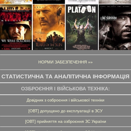
НОРМИ ЗАБЕЗПЕЧЕННЯ »»
СТАТИСТИЧНА ТА АНАЛІТИЧНА ІНФОРМАЦІЯ
ОЗБРОЄННЯ І ВІЙСЬКОВА ТЕХНІКА:
Довідник з озброєння і військової техніки
[ОВТ] допущено до експлуатації в ЗСУ
[ОВТ] прийняття на озброєння ЗС України