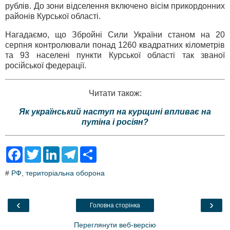
рублів. До зони відселення включено вісім прикордонних
районів Курської області.
Нагадаємо, що Збройні Сили України станом на 20
серпня контролювали понад 1260 квадратних кілометрів
та 93 населені пункти Курської області так званої
російської федерації.
Читати також:
Як український наступ на курщині впливає на
путіна і росіян?
F
T
L
T
S
a
w
i
e
h
c
i
n
l
a
#
РФ
,
територіальна оборона
e
t
k
e
r
b
t
e
g
e
o
e
d
r
o
r
I
a
‹
›
Головна сторінка
k
n
m
Переглянути веб-версію