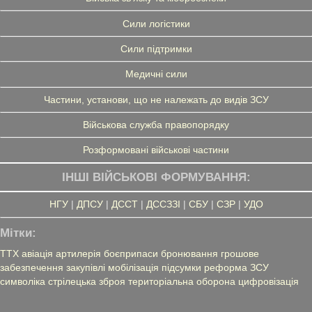
Сили логістики
Сили підтримки
Медичні сили
Частини, установи, що не належать до видів ЗСУ
Військова служба правопорядку
Розформовані військові частини
ІНШІ ВІЙСЬКОВІ ФОРМУВАННЯ:
НГУ
|
ДПСУ
|
ДССТ
|
ДССЗЗІ
|
СБУ
|
СЗР
|
УДО
Мітки:
ТТХ
авіація
артилерія
боєприпаси
бронювання
грошове
забезпечення
закупівлі
мобілізація
підсумки
реформа ЗСУ
символіка
стрілецька зброя
територіальна оборона
цифровізація