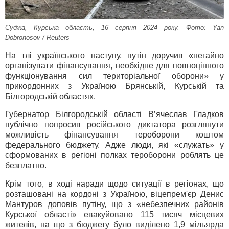
Суджа, Курська область, 16 серпня 2024 року. Фото: Yan
Dobronosov / Reuters
На тлі українського наступу, путін доручив «негайно
організувати фінансування, необхідне для повноцінного
функціонування сил територіальної оборони» у
прикордонних з Україною Брянській, Курській та
Білгородській областях.
Губернатор Білгородській області В’ячеслав Гладков
публічно попросив російського диктатора розглянути
можливість фінансування тероборони коштом
федерального бюджету. Адже люди, які «служать» у
сформованих в регіоні полках тероборони роблять це
безплатно.
Крім того, в ході наради щодо ситуації в регіонах, що
розташовані на кордоні з Україною, віцепрем'єр Денис
Мантуров доповів путіну, що з «небезпечних районів
Курської області» евакуйовано 115 тисяч місцевих
жителів, на що з бюджету було виділено 1,9 мільярда