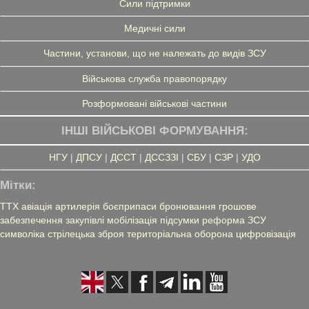
Сили підтримки
Медичні сили
Частини, установи, що не належать до видів ЗСУ
Військова служба правопорядку
Розформовані військові частини
ІНШІ ВІЙСЬКОВІ ФОРМУВАННЯ:
НГУ
|
ДПСУ
|
ДССТ
|
ДССЗЗІ
|
СБУ
|
СЗР
|
УДО
Мітки:
ТТХ
авіація
артилерія
боєприпаси
бронювання
грошове
забезпечення
закупівлі
мобілізація
підсумки
реформа ЗСУ
символіка
стрілецька зброя
територіальна оборона
цифровізація