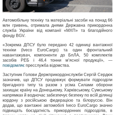
Автомобільну техніку та матеріальні засоби на понад 66
млн гривень, отримала днями Державна прикордонна
служба України від компанії «МХП» та благодійного
фонду BGV.
«Зокрема ДПСУ було передано 42 одиниці вантажної
техніки (Iveco EuroCargo) та один фронтальний
навантажувач, компоненти до БпЛА, 50 комплектів
засобів РЕБ і 46,4 тонни м’ясної продукції», —
повідомляє
пресслужба відомства.
Заступник Голови Держприкордонслужби Сергій Сердюк
зазначив, що ДПСУ продовжує формувати підрозділи
бригадного типу та разом з усіма Силами оборони
захищає країну на Донецькому, Харківському, Сумському
напрямках й водночас забезпечує безпеку по всій ділянці
кордону з російською федерацією та білоруссю. Він
додав, що вантажні автомобілі Iveco EuroCargo значно
підвищать боєздатність прикордонних підрозділів, в