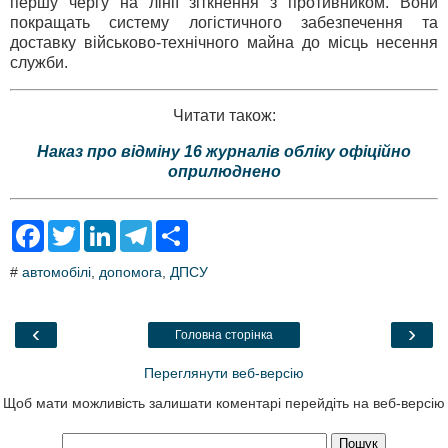
першу чергу на лінії зіткнення з противником. Вони
покращать систему логістичного забезпечення та
доставку військово-технічного майна до місць несення
служби.
Читати також:
Наказ про відміну 16 журналів обліку офіційно
оприлюднено
F
T
L
T
S
a
w
i
e
h
c
i
n
l
a
#
автомобілі
,
допомога
,
ДПСУ
e
t
k
e
r
b
t
e
g
e
o
e
d
r
o
r
I
a
‹
›
Головна сторінка
k
n
m
Переглянути веб-версію
Щоб мати можливість залишати коментарі перейдіть на веб-версію