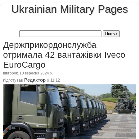
Ukrainian Military Pages
Держприкордонслужба
отримала 42 вантажівки Iveco
EuroCargo
вівторок, 10 вересня 2024 р.
Редактор
підготував
о
11:12