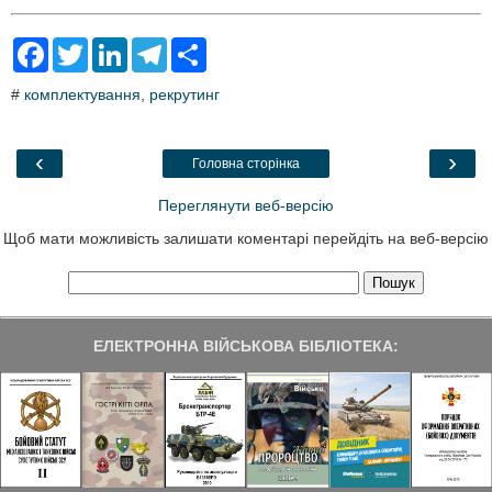
F
T
L
T
S
a
w
i
e
h
c
i
n
l
a
#
комплектування
,
рекрутинг
e
t
k
e
r
b
t
e
g
e
o
e
d
r
o
r
I
a
‹
›
Головна сторінка
k
n
m
Переглянути веб-версію
Щоб мати можливість залишати коментарі перейдіть на веб-версію
ЕЛЕКТРОННА ВІЙСЬКОВА БІБЛІОТЕКА: