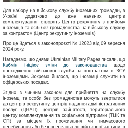
Для набору на військову службу іноземних громадян, в
Україні додатково до вже наявних центрів
комплектування, створять Центр рекрутингу з прийому
іноземців та осіб без громадянства на військову службу
за контрактом (Центр рекрутингу іноземців).
Про це йдеться в законопроєкті № 12023 від 09 вересня
2024 року.
Нагадаємо, що днями Ukrainian Military Pages писали, що
Кабмін ініціює зміни до законодавства
щодо
проходження військової служби за контрактом в ЗСУ
іноземцями. Зокрема йшлося, що іноземці служити на
офіцерських посадах.
Згідно з чинним законом для прийняття на службу
іноземці та особи без громадянства можуть звертатися
до центрів рекрутингу, центрів надання адміністративних
послуг (ЦНАП), центрів зайнятості, територіального
центру комплектування та соціальної підтримки (ТЦК та
СП) за місцем їх проживання чи тимчасового
перебування або безпосередньо до військової частини, в