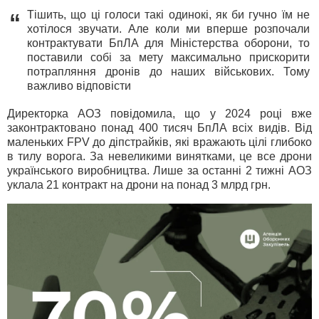
Тішить, що ці голоси такі одинокі, як би гучно їм не
“
хотілося звучати. Але коли ми вперше розпочали
контрактувати БпЛА для Міністерства оборони, то
поставили собі за мету максимально прискорити
потрапляння дронів до наших військових. Тому
важливо відповісти
Директорка АОЗ повідомила, що у 2024 році вже
законтрактовано понад 400 тисяч БпЛА всіх видів. Від
маленьких FPV до діпстрайків, які вражають цілі глибоко
в тилу ворога. За невеликими винятками, це все дрони
українського виробництва. Лише за останні 2 тижні АОЗ
уклала 21 контракт на дрони на понад 3 млрд грн.