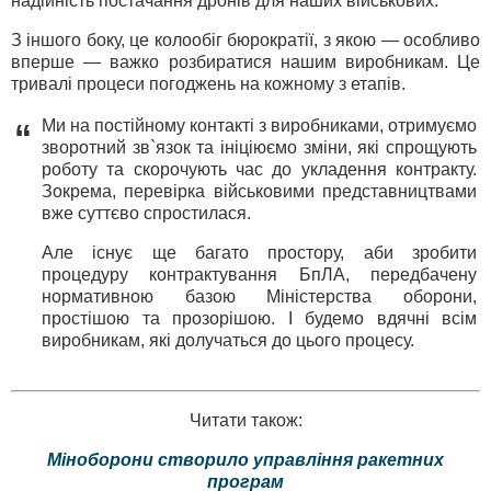
надійність постачання дронів для наших військових.
З іншого боку, це колообіг бюрократії, з якою — особливо
вперше — важко розбиратися нашим виробникам. Це
тривалі процеси погоджень на кожному з етапів.
Ми на постійному контакті з виробниками, отримуємо
“
зворотний зв`язок та ініціюємо зміни, які спрощують
роботу та скорочують час до укладення контракту.
Зокрема, перевірка військовими представництвами
вже суттєво спростилася.
Але існує ще багато простору, аби зробити
процедуру контрактування БпЛА, передбачену
нормативною базою Міністерства оборони,
простішою та прозорішою. І будемо вдячні всім
виробникам, які долучаться до цього процесу.
Читати також:
Міноборони створило управління ракетних
програм