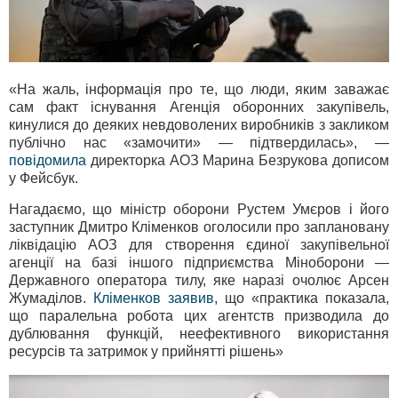
«На жаль, інформація про те, що люди, яким заважає
сам факт існування Агенція оборонних закупівель,
кинулися до деяких невдоволених виробників з закликом
публічно нас «замочити» — підтвердилась», —
повідомила
директорка АОЗ Марина Безрукова дописом
у Фейсбук.
Нагадаємо, що міністр оборони Рустем Умєров і його
заступник Дмитро Кліменков оголосили про заплановану
ліквідацію АОЗ для створення єдиної закупівельної
агенції на базі іншого підприємства Міноборони —
Державного оператора тилу, яке наразі очолює Арсен
Жумаділов.
Кліменков заявив
, що «практика показала,
що паралельна робота цих агентств призводила до
дублювання функцій, неефективного використання
ресурсів та затримок у прийнятті рішень»