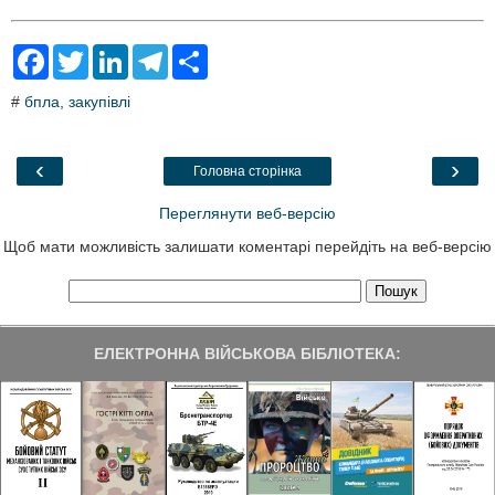
F
T
L
T
S
a
w
i
e
h
c
i
n
l
a
#
бпла
,
закупівлі
e
t
k
e
r
b
t
e
g
e
o
e
d
r
o
r
I
a
‹
›
Головна сторінка
k
n
m
Переглянути веб-версію
Щоб мати можливість залишати коментарі перейдіть на веб-версію
ЕЛЕКТРОННА ВІЙСЬКОВА БІБЛІОТЕКА: