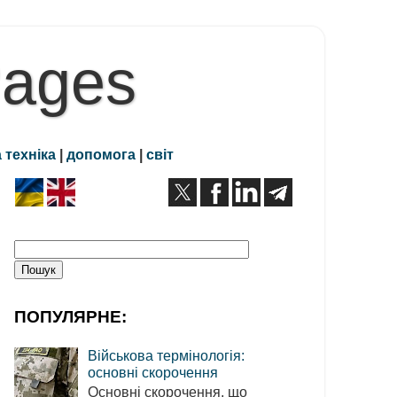
Pages
 техніка
|
допомога
|
світ
ПОПУЛЯРНЕ:
Військова термінологія:
основні скорочення
Основні скорочення, що