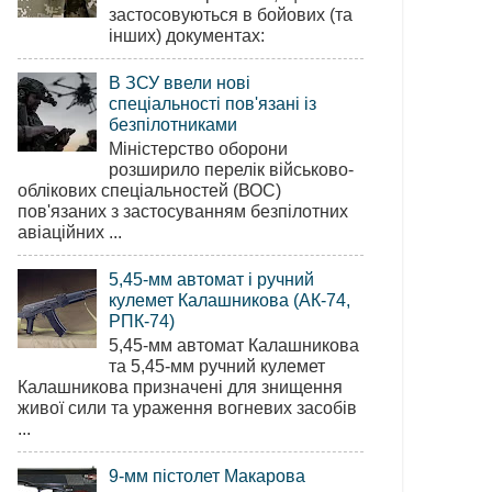
застосовуються в бойових (та
інших) документах:
В ЗСУ ввели нові
спеціальності пов'язані із
безпілотниками
Міністерство оборони
розширило перелік військово-
облікових спеціальностей (ВОС)
пов'язаних з застосуванням безпілотних
авіаційних ...
5,45-мм автомат і ручний
кулемет Калашникова (АК-74,
РПК-74)
5,45-мм автомат Калашникова
та 5,45-мм ручний кулемет
Калашникова призначені для знищення
живої сили та ураження вогневих засобів
...
9-мм пістолет Макарова