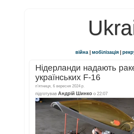
Ukra
війна
|
мобілізація
|
рекр
Нідерланди надають раке
українських F-16
пʼятниця, 6 вересня 2024 р.
Андрій Шинко
підготував
о
22:07