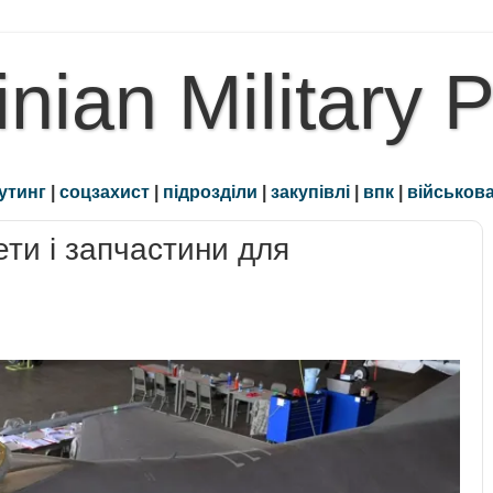
inian Military 
утинг
|
соцзахист
|
підрозділи
|
закупівлі
|
впк
|
військова
ти і запчастини для