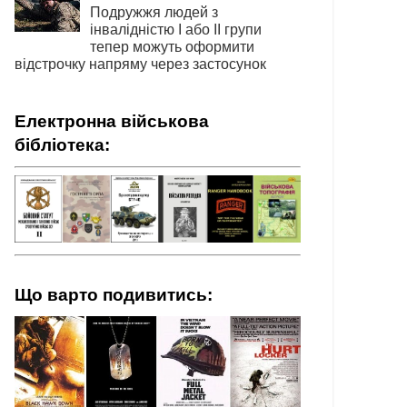
Подружжя людей з
інвалідністю І або ІІ групи
тепер можуть оформити
відстрочку напряму через застосунок
Електронна військова
бібліотека:
Що варто подивитись: