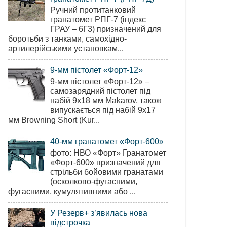
Ручний протитанковий
гранатомет РПГ-7 (індекс
ГРАУ – 6Г3) призначений для
боротьби з танками, самохідно-
артилерійськими установкам...
9-мм пістолет «Форт-12»
9-мм пістолет «Форт-12» –
самозарядний пістолет під
набій 9х18 мм Makarov, також
випускається під набій 9х17
мм Browning Short (Kur...
40-мм гранатомет «Форт-600»
фото: НВО «Форт» Гранатомет
«Форт-600» призначений для
стрільби бойовими гранатами
(осколково-фугасними,
фугасними, кумулятивними або ...
У Резерв+ з’явилась нова
відстрочка