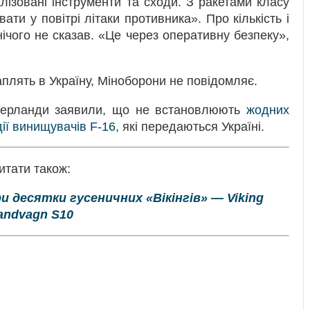
лізовані інструменти та сходи. З ракетами класу
ати у повітрі літаки противника». Про кількість і
 нічого не сказав. «Це через оперативну безпеку»,
аплять в Україну, Міноборони не повідомляє.
ідерланди заявили, що не встановлюють
жодних
ії винищувачів F-16
, які передаються Україні.
итати також:
и десятки гусеничних «Вікінгів» — Viking
andvagn S10