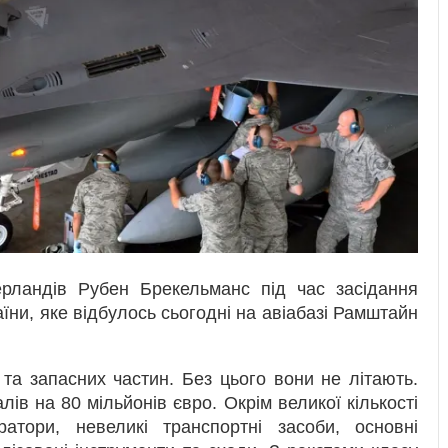
рландів Рубен Брекельманс під час засідання
аїни, яке відбулось сьогодні на авіабазі Рамштайн
 та запасних частин. Без цього вони не літають.
лів на 80 мільйонів євро. Окрім великої кількості
атори, невеликі транспортні засоби, основні