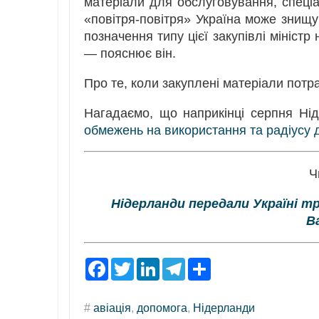
матеріали для обслуговування, спеціа
«повітря-повітря» Україна може знищув
позначення типу цієї закупівлі міністр
— пояснює він.
Про те, коли закуплені матеріали потр
Нагадаємо, що наприкінці серпня Н
обмежень на використання та радіусу д
Ч
Нідерланди передали Україні тр
B
F
T
L
T
S
a
w
i
e
h
c
i
n
l
a
e
t
k
e
r
#
авіація
,
допомога
,
Нідерланди
b
t
e
g
e