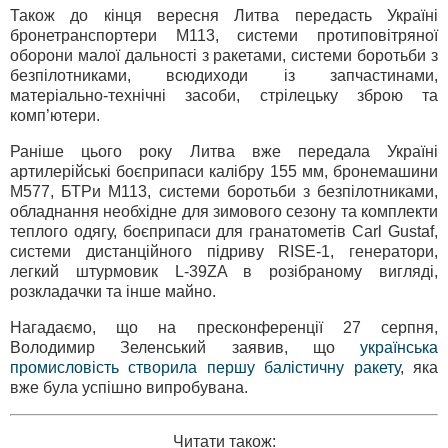
Також до кінця вересня Литва передасть Україні
бронетранспортери М113, системи протиповітряної
оборони малої дальності з ракетами, системи боротьби з
безпілотниками, всюдиходи із запчастинами,
матеріально-технічні засоби, стрілецьку зброю та
комп’ютери.
Раніше цього року Литва вже передала Україні
артилерійські боєприпаси калібру 155 мм, бронемашини
M577, БТРи M113, системи боротьби з безпілотниками,
обладнання необхідне для зимового сезону та комплекти
теплого одягу, боєприпаси для гранатометів Carl Gustaf,
системи дистанційного підриву RISE-1, генератори,
легкий штурмовик L-39ZA в розібраному вигляді,
розкладачки та інше майно.
Нагадаємо, що на пресконференції 27 серпня,
Володимир Зеленський заявив, що
українська
промисловість створила першу балістичну ракету
, яка
вже була успішно випробувана.
Читати також: