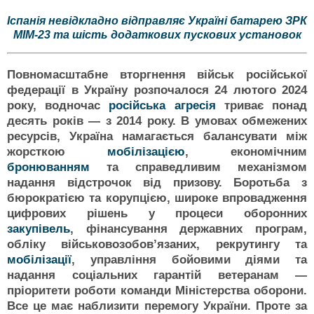
Іспанія невідкладно відправляє Україні батарею ЗРК
MIM-23 та шість додаткових пускових установок
Повномасштабне вторгнення військ російської
федерації в Україну розпочалося 24 лютого 2024
року, водночас
російська агресія
триває понад
десять років — з 2014 року. В умовах обмежених
ресурсів, Україна намагається балансувати між
жорсткою
мобілізацією
, економічним
бронюванням
та справедливим механізмом
надання відстрочок від призову. Боротьба з
бюрократією та корупцією, широке впровадження
цифрових рішень у процеси оборонних
закупівель
, фінансування державних програм,
обліку військовозобовʼязаних, рекрутингу та
мобілізації
, управління бойовими діями та
надання соціальних гарантій ветеранам —
пріоритети роботи команди Міністерства оборони.
Все це має наблизити перемогу України. Проте за