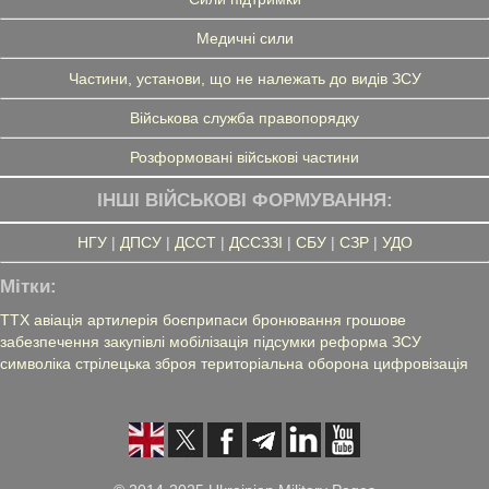
Медичні сили
Частини, установи, що не належать до видів ЗСУ
Військова служба правопорядку
Розформовані військові частини
ІНШІ ВІЙСЬКОВІ ФОРМУВАННЯ:
НГУ
|
ДПСУ
|
ДССТ
|
ДССЗЗІ
|
СБУ
|
СЗР
|
УДО
Мітки:
ТТХ
авіація
артилерія
боєприпаси
бронювання
грошове
забезпечення
закупівлі
мобілізація
підсумки
реформа ЗСУ
символіка
стрілецька зброя
територіальна оборона
цифровізація