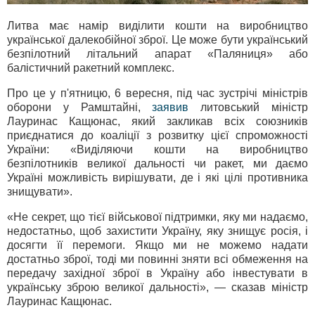
Литва має намір виділити кошти на виробництво
української далекобійної зброї. Це може бути український
безпілотний літальний апарат «Паляниця» або
балістичний ракетний комплекс.
Про це у п'ятницю, 6 вересня, під час зустрічі міністрів
оборони у Рамштайні,
заявив
литовський міністр
Лауринас Кащюнас, який закликав всіх союзників
приєднатися до коаліції з розвитку цієї спроможності
України: «Виділяючи кошти на виробництво
безпілотників великої дальності чи ракет, ми даємо
Україні можливість вирішувати, де і які цілі противника
знищувати».
«Не секрет, що тієї військової підтримки, яку ми надаємо,
недостатньо, щоб захистити Україну, яку знищує росія, і
досягти її перемоги. Якщо ми не можемо надати
достатньо зброї, тоді ми повинні зняти всі обмеження на
передачу західної зброї в Україну або інвестувати в
українську зброю великої дальності», — сказав міністр
Лауринас Кащюнас.