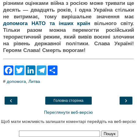
різними оцінками війна з росією може тривати ще
десять — двадцять років, і одна Україна стільки
не витримає, тому вирішальне значення має
допомога НАТО та інших країн
вільного світу.
Тільки разом можна перемогти російський
терористичний режим, який вивів воєнні злочини
на рівень державної політики. Слава Україні!
Героям Слава! Смерть ворогам!
F
T
L
T
S
a
w
i
e
h
c
i
n
l
a
#
допомога
,
Литва
e
t
k
e
r
b
t
e
g
e
o
e
d
r
o
r
I
a
‹
›
Головна сторінка
k
n
m
Переглянути веб-версію
Щоб мати можливість залишати коментарі перейдіть на веб-версію