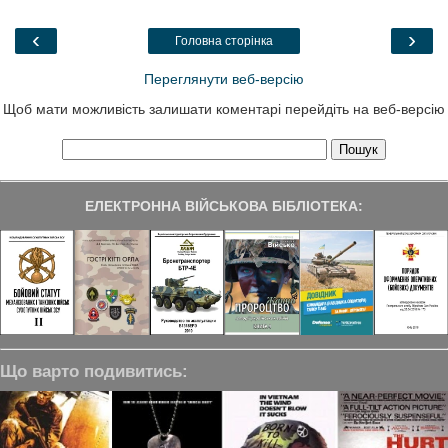
o
e
d
r
o
r
I
a
‹
›
Головна сторінка
k
n
m
Переглянути веб-версію
Щоб мати можливість залишати коментарі перейдіть на веб-версію
ЕЛЕКТРОННА ВІЙСЬКОВА БІБЛІОТЕКА:
Що варто подивитись: