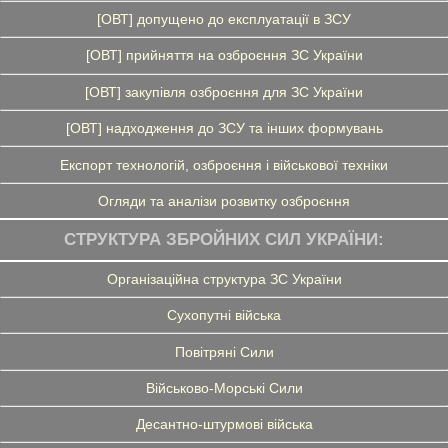
[ОВТ] допущено до експлуатації в ЗСУ
[ОВТ] прийняття на озброєння ЗС України
[ОВТ] закупівля озброєння для ЗС України
[ОВТ] надходження до ЗСУ та інших формувань
Експорт технологій, озброєння і військової техніки
Огляди та аналізи розвитку озброєння
СТРУКТУРА ЗБРОЙНИХ СИЛ УКРАЇНИ:
Організаційна структура ЗС України
Сухопутні війська
Повітряні Сили
Військово-Морські Сили
Десантно-штурмові війська