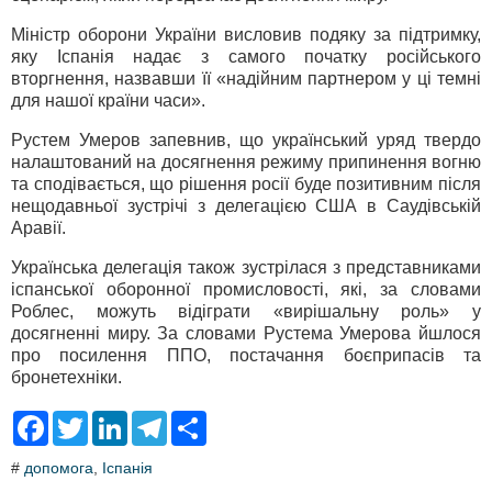
Міністр оборони України висловив подяку за підтримку,
яку Іспанія надає з самого початку російського
вторгнення, назвавши її «надійним партнером у ці темні
для нашої країни часи».
Рустем Умеров запевнив, що український уряд твердо
налаштований на досягнення режиму припинення вогню
та сподівається, що рішення росії буде позитивним після
нещодавньої зустрічі з делегацією США в Саудівській
Аравії.
Українська делегація також зустрілася з представниками
іспанської оборонної промисловості, які, за словами
Роблес, можуть відіграти «вирішальну роль» у
досягненні миру. За словами Рустема Умерова йшлося
про посилення ППО, постачання боєприпасів та
бронетехніки.
F
T
L
T
S
a
w
i
e
h
c
i
n
l
a
#
допомога
,
Іспанія
e
t
k
e
r
b
t
e
g
e