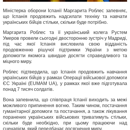
Міністерка оборони Іспанії Маргарита Роблес запевняє,
що Іспанія продовжить надсилати техніку та навчати
українських бійців стільки, скільки буде потрібно.
Маргарита Роблес та її український колега Рустем
Умеров провели сьогодні двосторонню зустріч у Мадриді,
під час якої Іспанія висловила свою відданість
продовженню рішучої підтримки України з метою
допомогти якомога швидше досягти справедливого та
міцного миру.
Роблес підтвердила, що Іспанія продовжить навчання
українських бійців у рамках Операції військової допомоги
ЄС Україні (EUMAM UA), у рамках якої вже підготувала
понад 7 тисяч солдатів.
Вона запевнила, що співпраця Іспанії виходить за межі
можливого припинення вогню. Таким чином, постачання
гуманітарної допомоги та постачання, а також лікування
поранених українських військових триватимуть стільки,
скільки буде необхідно, при цьому працюючи над
сценарієм, який передбачає досягнення миру.