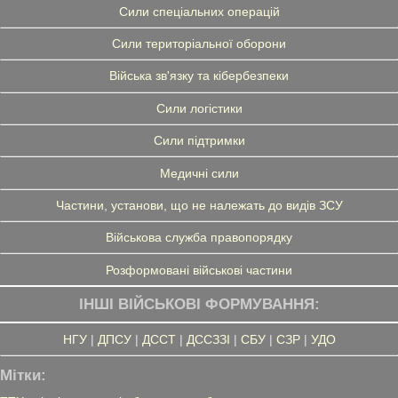
Сили спеціальних операцій
Сили територіальної оборони
Війська зв'язку та кібербезпеки
Сили логістики
Сили підтримки
Медичні сили
Частини, установи, що не належать до видів ЗСУ
Військова служба правопорядку
Розформовані військові частини
ІНШІ ВІЙСЬКОВІ ФОРМУВАННЯ:
НГУ
|
ДПСУ
|
ДССТ
|
ДССЗЗІ
|
СБУ
|
СЗР
|
УДО
Мітки: