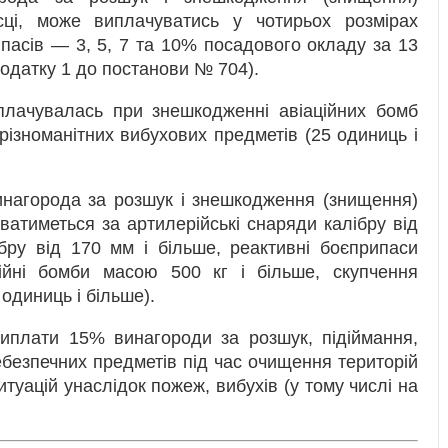
сці, може виплачуватись у чотирьох розмірах
пасів — 3, 5, 7 та 10% посадового окладу за 13
одатку 1 до постанови № 704).
лачувалась при знешкодженні авіаційних бомб
різноманітних вибухових предметів (25 одиниць і
нагорода за розшук і знешкодження (знищення)
атиметься за артилерійські снаряди калібру від
ібру від 170 мм і більше, реактивні боєприпаси
ційні бомби масою 500 кг і більше, скупчення
одиниць і більше).
виплати 15% винагороди за розшук, підіймання,
езпечних предметів під час очищення територій
итуацій унаслідок пожеж, вибухів (у тому числі на