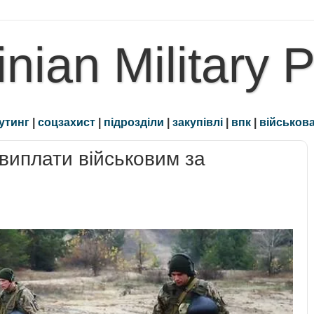
inian Military 
утинг
|
соцзахист
|
підрозділи
|
закупівлі
|
впк
|
військова
виплати військовим за