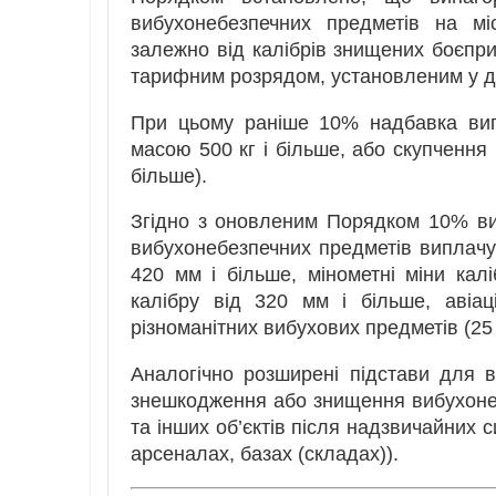
вибухонебезпечних предметів на мі
залежно від калібрів знищених боєпри
тарифним розрядом, установленим у д
При цьому раніше 10% надбавка вип
масою 500 кг і більше, або скупчення 
більше).
Згідно з оновленим Порядком 10% ви
вибухонебезпечних предметів виплачув
420 мм і більше, мінометні міни кал
калібру від 320 мм і більше, авіа
різноманітних вибухових предметів (25 
Аналогічно розширені підстави для 
знешкодження або знищення вибухонеб
та інших об’єктів після надзвичайних с
арсеналах, базах (складах)).