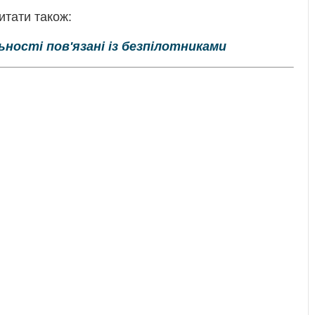
итати також:
ьності пов'язані із безпілотниками