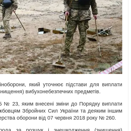
іноборони, який уточнює підстави для виплати
знищення) вибухонебезпечних предметів.
5 № 23, яким внесені зміни до Порядку виплати
ужбовцям Збройних Сил України та деяким іншим
ерства оборони від 07 червня 2018 року № 260.
рода за розшук і знешкодження (знищення)