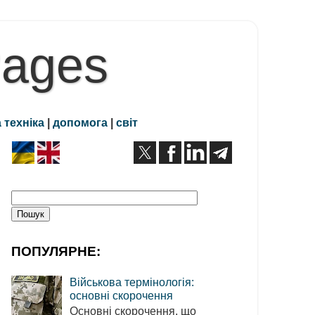
Pages
 техніка
|
допомога
|
світ
ПОПУЛЯРНЕ:
Військова термінологія:
основні скорочення
Основні скорочення, що