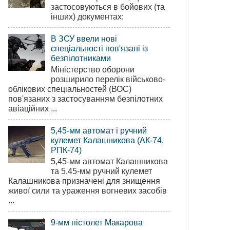
застосовуються в бойових (та
інших) документах:
В ЗСУ ввели нові
спеціальності пов'язані із
безпілотниками
Міністерство оборони
розширило перелік військово-
облікових спеціальностей (ВОС)
пов'язаних з застосуванням безпілотних
авіаційних ...
5,45-мм автомат і ручний
кулемет Калашникова (АК-74,
РПК-74)
5,45-мм автомат Калашникова
та 5,45-мм ручний кулемет
Калашникова призначені для знищення
живої сили та ураження вогневих засобів
...
9-мм пістолет Макарова