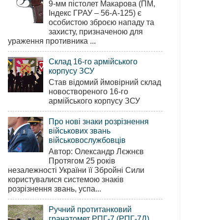
9-мм пістолет Макарова (ПМ,
Індекс ГРАУ – 56-А-125) є
особистою зброєю нападу та
захисту, призначеною для
ураження противника ...
Склад 16-го армійського
корпусу ЗСУ
Став відомий ймовірний склад
новоствореного 16-го
армійського корпусу ЗСУ
Про нові знаки розрізнення
військових звань
військовослужбовців
Автор: Олександр Лєжнєв
Протягом 25 років
незалежності України її Збройні Сили
користувалися системою знаків
розрізнення звань, успа...
Ручний протитанковий
гранатомет РПГ-7 (РПГ-7Д)