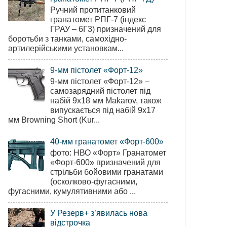
Ручний протитанковий
гранатомет РПГ-7 (індекс
ГРАУ – 6Г3) призначений для
боротьби з танками, самохідно-
артилерійськими установкам...
9-мм пістолет «Форт-12»
9-мм пістолет «Форт-12» –
самозарядний пістолет під
набій 9х18 мм Makarov, також
випускається під набій 9х17
мм Browning Short (Kur...
40-мм гранатомет «Форт-600»
фото: НВО «Форт» Гранатомет
«Форт-600» призначений для
стрільби бойовими гранатами
(осколково-фугасними,
фугасними, кумулятивними або ...
У Резерв+ з’явилась нова
відстрочка