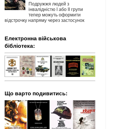
Подружжя людей з
інвалідністю І або ІІ групи
тепер можуть оформити
відстрочку напряму через застосунок
Електронна військова
бібліотека:
Що варто подивитись: