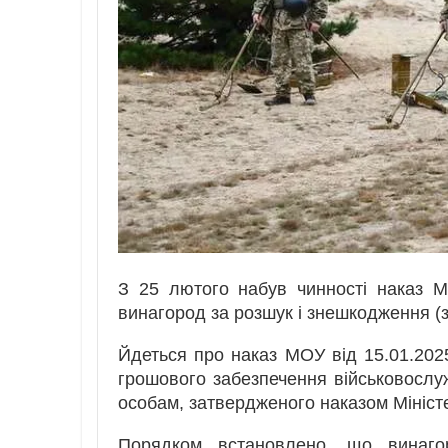
З 25 лютого набув чинності наказ М
винагород за розшук і знешкодження (
Йдеться про наказ МОУ від 15.01.202
грошового забезпечення військовосл
особам, затвердженого наказом Мініст
Порядком встановлено, що винаго