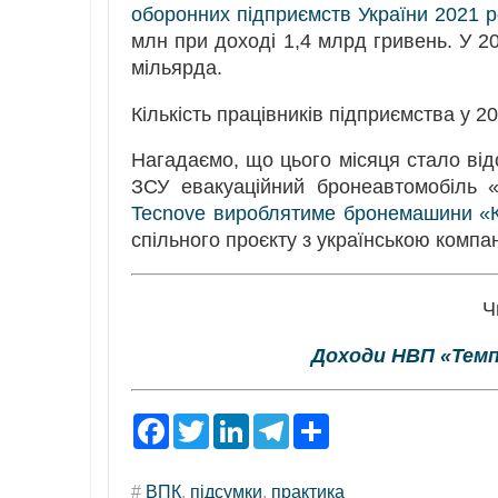
оборонних підприємств України 2021 р
млн при доході 1,4 млрд гривень. У 20
мільярда.
Кількість працівників підприємства у 2
Нагадаємо, що цього місяця стало ві
ЗСУ евакуаційний бронеавтомобіль 
Tecnove вироблятиме бронемашини «Ко
спільного проєкту з українською компа
Ч
Доходи НВП «Темп-
F
T
L
T
S
a
w
i
e
h
c
i
n
l
a
e
t
k
e
r
#
ВПК
,
підсумки
,
практика
b
t
e
g
e