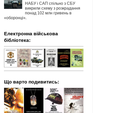
НАБУ і САП спільно з СБУ
викрили схему з розкрадання
понад 102 млн гривень в
«оборонці».
Електронна військова
бібліотека:
Що варто подивитись: