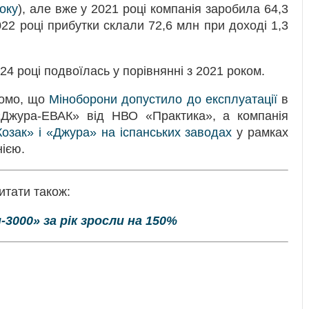
оку
), але вже у 2021 році компанія заробила 64,3
22 році прибутки склали 72,6 млн при доході 1,3
024 році подвоїлась у порівнянні з 2021 роком.
домо, що
Міноборони допустило до експлуатації
в
«Джура-ЕВАК» від НВО «Практика», а компанія
зак» і «Джура» на іспанських заводах
у рамках
нією.
итати також:
3000» за рік зросли на 150%