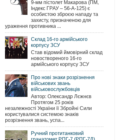
9-мм пістолет Макарова (ПМ,
Індекс ГРАУ – 56-А-125) є
особистою зброєю нападу та
захисту, призначеною для
ураження противника ...
Склад 16-го армійського
корпусу ЗСУ
Став відомий ймовірний склад
новоствореного 16-го
армійського корпусу ЗСУ
Про нові знаки розрізнення
військових звань
військовослужбовців
Автор: Олександр Лєжнєв
Протягом 25 років
незалежності України її Збройні Сили
користувалися системою знаків
розрізнення звань, успа...
Ручний протитанковий
гранатомет РПГ-7 (РПГ-7Д)