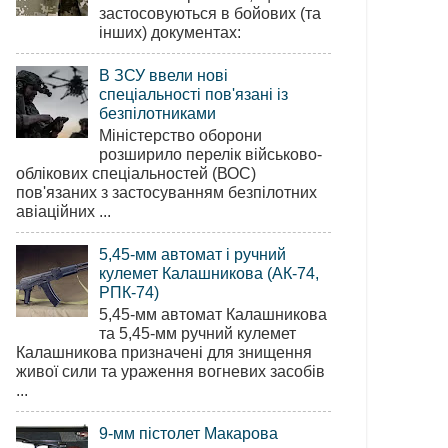
застосовуються в бойових (та
інших) документах:
В ЗСУ ввели нові
спеціальності пов'язані із
безпілотниками
Міністерство оборони
розширило перелік військово-
облікових спеціальностей (ВОС)
пов'язаних з застосуванням безпілотних
авіаційних ...
5,45-мм автомат і ручний
кулемет Калашникова (АК-74,
РПК-74)
5,45-мм автомат Калашникова
та 5,45-мм ручний кулемет
Калашникова призначені для знищення
живої сили та ураження вогневих засобів
...
9-мм пістолет Макарова