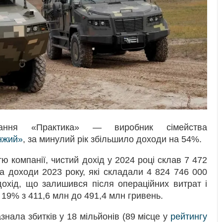
нання «Практика» — виробник сімейства
нжий»
, за минулий рік збільшило доходи на 54%.
тю компанії, чистий дохід у 2024 році склав 7 472
а доходи 2023 року, які складали 4 824 746 000
дохід, що залишився після операційних витрат і
а 19% з 411,6 млн до 491,4 млн гривень.
знала збитків у 18 мільйонів (89 місце у
рейтингу