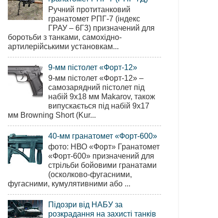
Ручний протитанковий
гранатомет РПГ-7 (індекс
ГРАУ – 6Г3) призначений для
боротьби з танками, самохідно-
артилерійськими установкам...
9-мм пістолет «Форт-12»
9-мм пістолет «Форт-12» –
самозарядний пістолет під
набій 9х18 мм Makarov, також
випускається під набій 9х17
мм Browning Short (Kur...
40-мм гранатомет «Форт-600»
фото: НВО «Форт» Гранатомет
«Форт-600» призначений для
стрільби бойовими гранатами
(осколково-фугасними,
фугасними, кумулятивними або ...
Підозри від НАБУ за
розкрадання на захисті танків