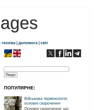
Pages
 техніка
|
допомога
|
світ
ПОПУЛЯРНЕ:
Військова термінологія:
основні скорочення
Основні скорочення, що