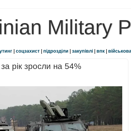
inian Military 
утинг
|
соцзахист
|
підрозділи
|
закупівлі
|
впк
|
військова
за рік зросли на 54%