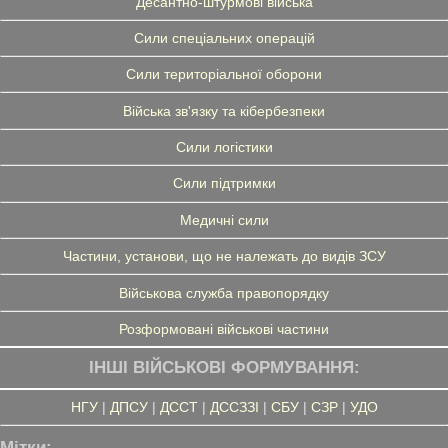
Десантно-штурмові війська
Сили спеціальних операцій
Сили територіальної оборони
Війська зв'язку та кібербезпеки
Сили логістики
Сили підтримки
Медичні сили
Частини, установи, що не належать до видів ЗСУ
Військова служба правопорядку
Розформовані військові частини
ІНШІ ВІЙСЬКОВІ ФОРМУВАННЯ:
НГУ
|
ДПСУ
|
ДССТ
|
ДССЗЗІ
|
СБУ
|
СЗР
|
УДО
Мітки: