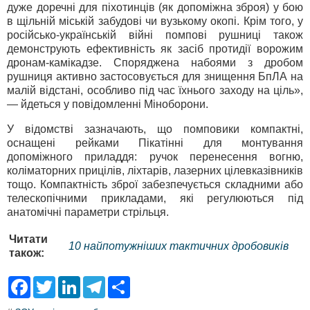
дуже доречні для піхотинців (як допоміжна зброя) у бою
в щільній міській забудові чи вузькому окопі. Крім того, у
російсько-українській війні помпові рушниці також
демонструють ефективність як засіб протидії ворожим
дронам-камікадзе. Споряджена набоями з дробом
рушниця активно застосовується для знищення БпЛА на
малій відстані, особливо під час їхнього заходу на ціль»,
— йдеться у повідомленні Міноборони.
У відомстві зазначають, що помповики компактні,
оснащені рейками Пікатінні для монтування
допоміжного приладдя: ручок перенесення вогню,
коліматорних прицілів, ліхтарів, лазерних цілевказівників
тощо. Компактність зброї забезпечується складними або
телескопічними прикладами, які регулюються під
анатомічні параметри стрільця.
Читати
10 найпотужніших тактичних дробовиків
також:
F
T
L
T
S
a
w
i
e
h
c
i
n
l
a