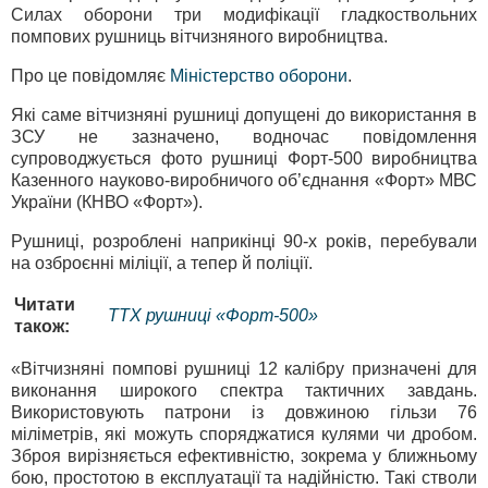
Силах оборони три модифікації гладкоствольних
помпових рушниць вітчизняного виробництва.
Про це повідомляє
Міністерство оборони
.
Які саме вітчизняні рушниці допущені до використання в
ЗСУ не зазначено, водночас повідомлення
супроводжується фото рушниці Форт-500 виробництва
Казенного науково-виробничого об’єднання «Форт» МВС
України (КНВО «Форт»).
Рушниці, розроблені наприкінці 90-х років, перебували
на озброєнні міліції, а тепер й поліції.
Читати
ТТХ рушниці «Форт-500»
також:
«Вітчизняні помпові рушниці 12 калібру призначені для
виконання широкого спектра тактичних завдань.
Використовують патрони із довжиною гільзи 76
міліметрів, які можуть споряджатися кулями чи дробом.
Зброя вирізняється ефективністю, зокрема у ближньому
бою, простотою в експлуатації та надійністю. Такі стволи