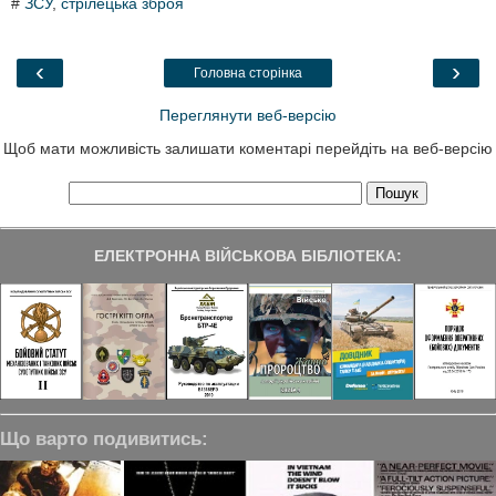
#
ЗСУ
,
стрілецька зброя
e
t
k
e
r
b
t
e
g
e
o
e
d
r
o
r
I
a
‹
›
Головна сторінка
k
n
m
Переглянути веб-версію
Щоб мати можливість залишати коментарі перейдіть на веб-версію
ЕЛЕКТРОННА ВІЙСЬКОВА БІБЛІОТЕКА:
Що варто подивитись: