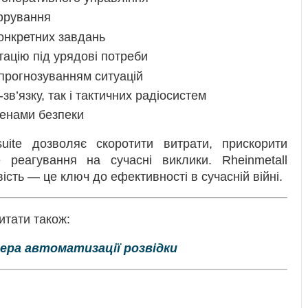
ифрування
конкретних завдань
тацію під урядові потреби
 прогнозуванням ситуацій
зв’язку, так і тактичних радіосистем
менами безпеки
esuite дозволяє скоротити витрати, прискорити
е реагування на сучасні виклики. Rheinmetall
ість — це ключ до ефективності в сучасній війні.
итати також:
ера автоматизації розвідки