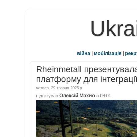
Ukra
війна
|
мобілізація
|
рекр
Rheinmetall презентувал
платформу для інтеграці
четвер, 29 травня 2025 р.
Олексій Махно
підготував
о
09:01