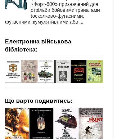
«Форт-600» призначений для
стрільби бойовими гранатами
(осколково-фугасними,
фугасними, кумулятивними або ...
Електронна військова
бібліотека:
Що варто подивитись: