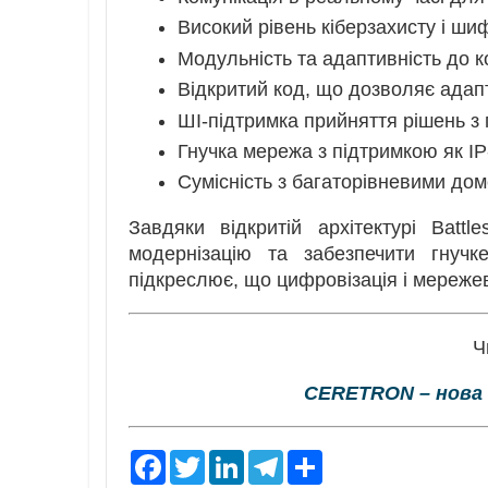
Високий рівень кіберзахисту і ш
Модульність та адаптивність до 
Відкритий код, що дозволяє адап
ШІ-підтримка прийняття рішень з
Гнучка мережа з підтримкою як IP-
Сумісність з багаторівневими до
Завдяки відкритій архітектурі Battl
модернізацію та забезпечити гнучк
підкреслює, що цифровізація і мережев
Ч
CERETRON – нова 
F
T
L
T
S
a
w
i
e
h