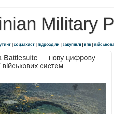
inian Military 
утинг
|
соцзахист
|
підрозділи
|
закупівлі
|
впк
|
військова
а Battlesuite — нову цифрову
ї військових систем