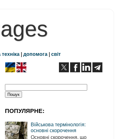
Pages
 техніка
|
допомога
|
світ
ПОПУЛЯРНЕ:
Військова термінологія:
основні скорочення
Основні скорочення, що