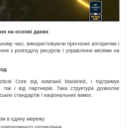
ня на основі даних
ому часі, використовуючи прогнозні алгоритми і
ння з розподілу ресурсів і управління місіями на
код
ctical Core від компанії blackned, і підтримує
 так і від партнерів. Така структура дозволяє
ьких стандартів і національних вимог.
тем в єдину мережу
я оперативного управління