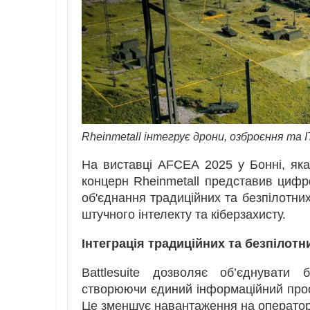
Rheinmetall інтегрує дрони, озброєння та 
На виставці AFCEA 2025 у Бонні, як
концерн Rheinmetall представив цифр
об'єднання традиційних та безпілотни
штучного інтелекту та кіберзахисту.
Інтеграція традиційних та безпілотн
Battlesuite дозволяє об’єднувати 
створюючи єдиний інформаційний прос
Це зменшує навантаження на оператора