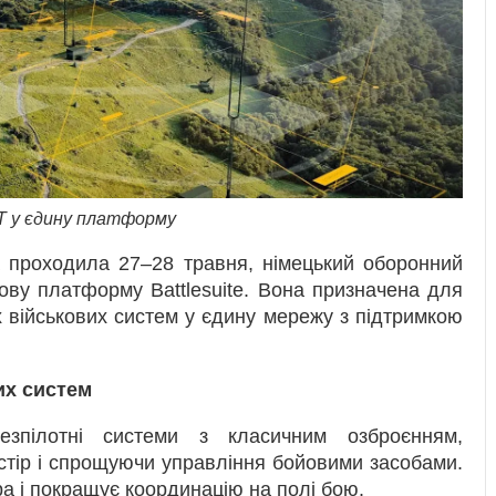
ІТ у єдину платформу
а проходила 27–28 травня, німецький оборонний
ову платформу Battlesuite. Вона призначена для
х військових систем у єдину мережу з підтримкою
их систем
безпілотні системи з класичним озброєнням,
тір і спрощуючи управління бойовими засобами.
 і покращує координацію на полі бою.