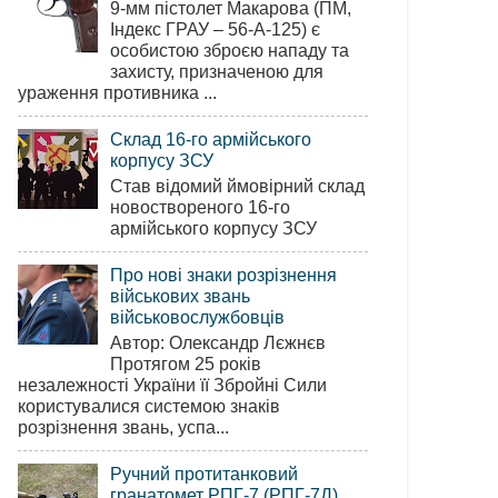
9-мм пістолет Макарова (ПМ,
Індекс ГРАУ – 56-А-125) є
особистою зброєю нападу та
захисту, призначеною для
ураження противника ...
Склад 16-го армійського
корпусу ЗСУ
Став відомий ймовірний склад
новоствореного 16-го
армійського корпусу ЗСУ
Про нові знаки розрізнення
військових звань
військовослужбовців
Автор: Олександр Лєжнєв
Протягом 25 років
незалежності України її Збройні Сили
користувалися системою знаків
розрізнення звань, успа...
Ручний протитанковий
гранатомет РПГ-7 (РПГ-7Д)