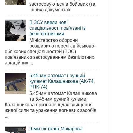
застосовуються в бойових (та
інших) документах:
В ЗСУ ввели нові
спеціальності пов'язані із
безпілотниками
Міністерство оборони
розширило перелік військово-
облікових спеціальностей (ВОС)
пов'язаних з застосуванням безпілотних
авіаційних ...
5,45-мм автомат і ручний
кулемет Калашникова (АК-74,
РПК-74)
5,45-мм автомат Калашникова
та 5,45-мм ручний кулемет
Калашникова призначені для знищення
живої сили та ураження вогневих засобів
...
9-мм пістолет Макарова