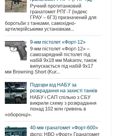
Ручний протитанковий
гранатомет РПГ-7 (індекс
ГРАУ – 6Г3) призначений для
боротьби з танками, самохідно-
артилерійськими установкам...
9-мм пістолет «Форт-12»
9-мм пістолет «Форт-12» –
самозарядний пістолет під
набій 9х18 мм Makarov, також
випускається під набій 9х17
мм Browning Short (Kur...
Підозри від НАБУ за
розкрадання на захисті танків
НАБУ і САП спільно з СБУ
викрили схему з розкрадання
понад 102 млн гривень в
«оборонці».
40-мм гранатомет «Форт-600»
фото: НВО «Форт» Гранатомет