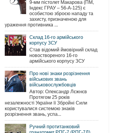
9-мм пістолет Макарова (ПМ,
Індекс ГРАУ – 56-А-125) є
особистою зброєю нападу та
захисту, призначеною для
ураження противника ...
Склад 16-го армійського
корпусу ЗСУ
Став відомий ймовірний склад
новоствореного 16-го
армійського корпусу ЗСУ
Про нові знаки розрізнення
військових звань
військовослужбовців
Автор: Олександр Лєжнєв
Протягом 25 років
незалежності України її Збройні Сили
користувалися системою знаків
розрізнення звань, успа...
Ручний протитанковий
гранатомет РПГ-7 (РПГ-7Д)