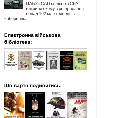
НАБУ і САП спільно з СБУ
викрили схему з розкрадання
понад 102 млн гривень в
«оборонці».
Електронна військова
бібліотека:
Що варто подивитись: