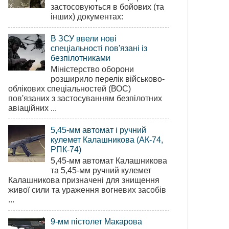
застосовуються в бойових (та
інших) документах:
В ЗСУ ввели нові
спеціальності пов'язані із
безпілотниками
Міністерство оборони
розширило перелік військово-
облікових спеціальностей (ВОС)
пов'язаних з застосуванням безпілотних
авіаційних ...
5,45-мм автомат і ручний
кулемет Калашникова (АК-74,
РПК-74)
5,45-мм автомат Калашникова
та 5,45-мм ручний кулемет
Калашникова призначені для знищення
живої сили та ураження вогневих засобів
...
9-мм пістолет Макарова