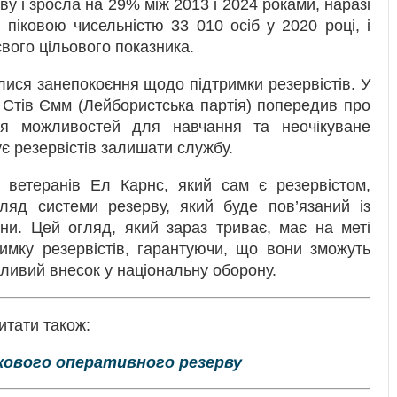
ву і зросла на 29% між 2013 і 2024 роками, наразі
з піковою чисельністю 33 010 осіб у 2020 році, і
вого цільового показника.
ся занепокоєння щодо підтримки резервістів. У
 Стів Ємм (Лейбористська партія) попередив про
ня можливостей для навчання та неочікуване
є резервістів залишати службу.
х ветеранів Ел Карнс, який сам є резервістом,
ляд системи резерву, який буде пов’язаний із
и. Цей огляд, який зараз триває, має на меті
имку резервістів, гарантуючи, що вони зможуть
ливий внесок у національну оборону.
итати також:
кового оперативного резерву