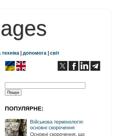
Pages
 техніка
|
допомога
|
світ
ПОПУЛЯРНЕ:
Військова термінологія:
основні скорочення
Основні скорочення, що