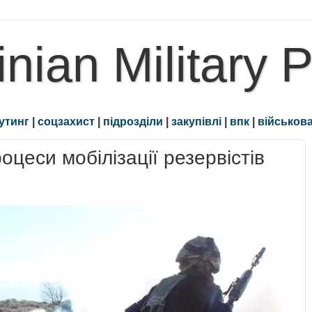
inian Military 
утинг
|
соцзахист
|
підрозділи
|
закупівлі
|
впк
|
військова
оцеси мобілізації резервістів