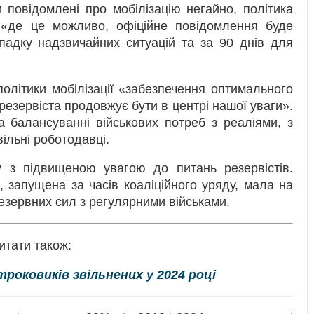
и повідомлені про мобілізацію негайно, політика
«де це можливо, офіційне повідомлення буде
адку надзвичайних ситуацій та за 90 днів для
політики мобілізації «забезпечення оптимального
езервіста продовжує бути в центрі нашої уваги».
а балансуванні військових потреб з реаліями, з
вільні роботодавці.
у з підвищеною увагою до питань резервістів.
 запущена за часів коаліційного уряду, мала на
езервних сил з регулярними військами.
итати також:
троковиків звільнених у 2024 році