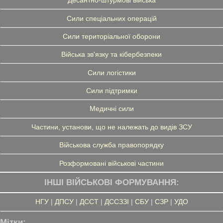
Десантно-штурмові війська
Сили спеціальних операцій
Сили територіальної оборони
Війська зв'язку та кібербезпеки
Сили логістики
Сили підтримки
Медичні сили
Частини, установи, що не належать до видів ЗСУ
Військова служба правопорядку
Розформовані військові частини
ІНШІ ВІЙСЬКОВІ ФОРМУВАННЯ:
НГУ
|
ДПСУ
|
ДССТ
|
ДССЗЗІ
|
СБУ
|
СЗР
|
УДО
Мітки: