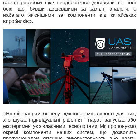
власні розробки вже неодноразово доводили на полі
бою, що, бувши дешевшими за західні аналоги, є
набагато якіснішими за компоненти від китайських
виробників».
«Новий напрям бізнесу відкриває можливості для тих,
хто шукає індивідуальні рішення і наразі запускає або
експериментує з власними технологіями. Ми пропонуємо
окремі компоненти наших систем, що дозволить
професіоналам якісніше використовувати або навіть