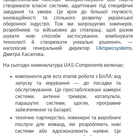
створювати власні системи, адаптовані під специфічні
завдання та умови. Це крок до більшої гнучкості,
інноваційності та спільного розвитку української
оборонної індустрії. Тож ми запрошуємо інженерів,
розробників та військових до співпраці, щоб разом
шукати нові способи застосування, комбінувати
технології й створювати унікальні рішення», —
наголосив генеральний директор
Ukrspecsystems
,
Дмитра Хасапова.
На сьогодні номенклатура UAS Components включає:
компоненти для всіх етапів роботи з БпЛА: від
запуску та керування — до посадки та
обслуговування. Це гіростабілізовані камерні
системи, антенні трекери, катапульти,
парашутні системи, щогли, програмне
забезпечення та батареї;
технічне партнерство, інженерні та виробничі
послуги для команд, які розробляють нові
системи або вдосконалюють наявні. Це