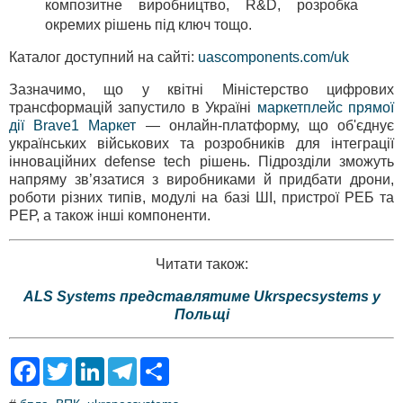
композитне виробництво, R&D, розробка
окремих рішень під ключ тощо.
Каталог доступний на сайті:
uascomponents.com/uk
Зазначимо, що у квітні Міністерство цифрових
трансформацій запустило в Україні
маркетплейс прямої
дії Brave1 Маркет
— онлайн-платформу, що об'єднує
українських військових та розробників для інтеграції
інноваційних defense tech рішень. Підрозділи зможуть
напряму зв’язатися з виробниками й придбати дрони,
роботи різних типів, модулі на базі ШІ, пристрої РЕБ та
РЕР, а також інші компоненти.
Читати також:
ALS Systems представлятиме Ukrspecsystems у
Польщі
F
T
L
T
S
a
w
i
e
h
c
i
n
l
a