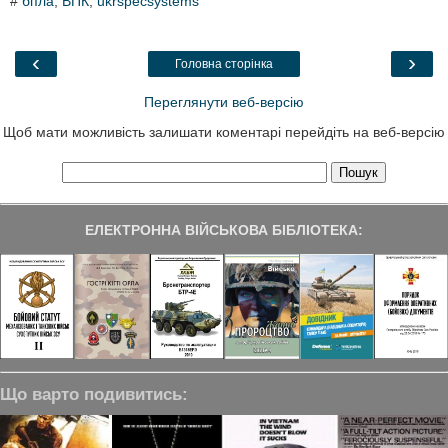
#
бпла
,
ВПК
,
ukrspecsystems
e
t
k
e
r
b
t
e
g
e
o
e
d
r
o
r
I
a
‹
›
Головна сторінка
k
n
m
Переглянути веб-версію
Щоб мати можливість залишати коментарі перейдіть на веб-версію
ЕЛЕКТРОННА ВІЙСЬКОВА БІБЛІОТЕКА:
Що варто подивитись: