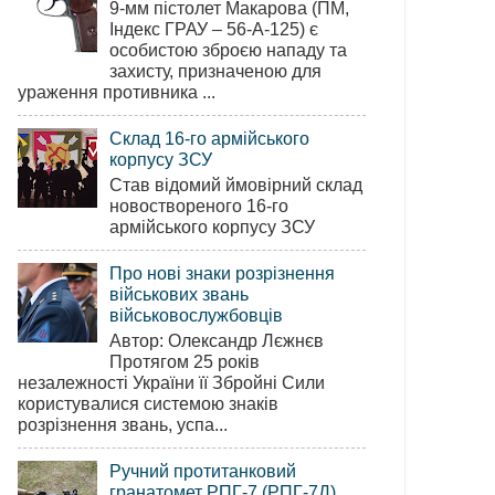
9-мм пістолет Макарова (ПМ,
Індекс ГРАУ – 56-А-125) є
особистою зброєю нападу та
захисту, призначеною для
ураження противника ...
Склад 16-го армійського
корпусу ЗСУ
Став відомий ймовірний склад
новоствореного 16-го
армійського корпусу ЗСУ
Про нові знаки розрізнення
військових звань
військовослужбовців
Автор: Олександр Лєжнєв
Протягом 25 років
незалежності України її Збройні Сили
користувалися системою знаків
розрізнення звань, успа...
Ручний протитанковий
гранатомет РПГ-7 (РПГ-7Д)