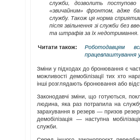
служби, дозволить поступово
«звичайним» фронтом, адже баг
службу. Також ця норма сприяти
після звільнення зі служби без в
та штрафів за їх недотримання.
Читати також:
Роботодавцям в
працевлаштування уч
Зміни у підходах до бронювання є час
можливості демобілізації тих хто нар
інші розглядають бронювання або відст
Законодавчі зміни, що готуються, пок
людина, яка раз потрапила на служб
зарахування в резерв — призов резерв
демобілізація — наступна мобілізація
служби.
Серед іншого законопроєкт передба