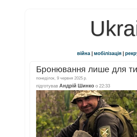
Ukra
війна
|
мобілізація
|
рекр
Бронювання лише для тих
понеділок, 9 червня 2025 р.
Андрій Шинко
підготував
о
22:33