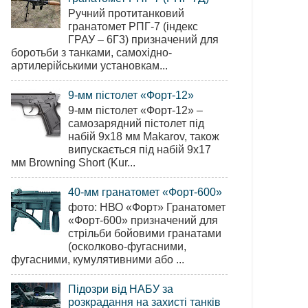
Ручний протитанковий
гранатомет РПГ-7 (індекс
ГРАУ – 6Г3) призначений для
боротьби з танками, самохідно-
артилерійськими установкам...
9-мм пістолет «Форт-12»
9-мм пістолет «Форт-12» –
самозарядний пістолет під
набій 9х18 мм Makarov, також
випускається під набій 9х17
мм Browning Short (Kur...
40-мм гранатомет «Форт-600»
фото: НВО «Форт» Гранатомет
«Форт-600» призначений для
стрільби бойовими гранатами
(осколково-фугасними,
фугасними, кумулятивними або ...
Підозри від НАБУ за
розкрадання на захисті танків