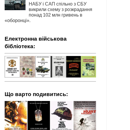
НАБУ і САП спільно з СБУ
викрили схему з розкрадання
понад 102 млн гривень в
«оборонці».
Електронна військова
бібліотека:
Що варто подивитись: