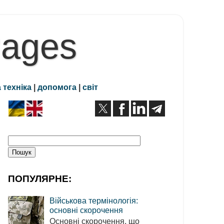
Pages
 техніка
|
допомога
|
світ
ПОПУЛЯРНЕ:
Військова термінологія:
основні скорочення
Основні скорочення, що