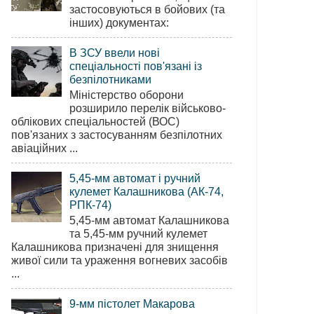
застосовуються в бойових (та
інших) документах:
В ЗСУ ввели нові
спеціальності пов'язані із
безпілотниками
Міністерство оборони
розширило перелік військово-
облікових спеціальностей (ВОС)
пов'язаних з застосуванням безпілотних
авіаційних ...
5,45-мм автомат і ручний
кулемет Калашникова (АК-74,
РПК-74)
5,45-мм автомат Калашникова
та 5,45-мм ручний кулемет
Калашникова призначені для знищення
живої сили та ураження вогневих засобів
...
9-мм пістолет Макарова