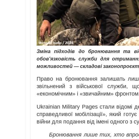
Зміна підходів до бронювання та в
обов'язковість служби для отриман
можливостей — складові законопроєкту
Право на бронювання залишать лише
звільнений з військової служби, щ
«економічним» і «звичайним» фронтом
Ukrainian Military Pages стали відомі 
справедливої мобілізації», який готує 
війни для подання від імені одного з су
Бронювання лише тих, хто впродо