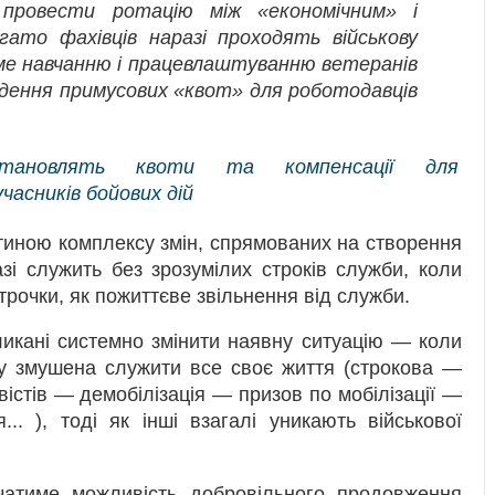
 провести ротацію між «економічним» і
ато фахівців наразі проходять військову
ме навчанню і працевлаштуванню ветеранів
ведення примусових «квот» для роботодавців
становлять квоти та компенсації для
асників бойових дій
тиною комплексу змін, спрямованих на створення
азі служить без зрозумілих строків служби, коли
рочки, як пожиттєве звільнення від служби.
ликані системно змінити наявну ситуацію — коли
у змушена служити все своє життя (строкова —
істів — демобілізація — призов по мобілізації —
... ), тоді як інші взагалі уникають військової
чатиме можливість добровільного продовження