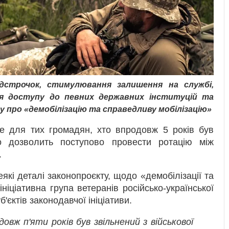
ідстрочок, стимулювання залишення на службі
,
ня доступу до певних державних інституцій та
 про «демобілізацію та справедливу мобілізацію»
 для тих громадян, хто впродовж 5 років був
о дозволить поступово провести ротацію між
.
деякі деталі законопроєкту, щодо «демобілізації та
ініціативна група ветеранів російсько-української
б'єктів законодавчої ініціативи.
вж п'яти років був звільнений з військової