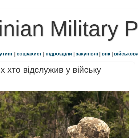
inian Military 
утинг
|
соцзахист
|
підрозділи
|
закупівлі
|
впк
|
військова
 хто відслужив у війську