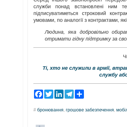
служби понад встановлені ним тер
підписуватиметься строковий контр
умовами, по аналогії з контрактами, як
Людина, яка добровільно обира
отримати гідну підтримку за св
Ч
Ті, хто не служили в армії, в
службу аб
F
T
L
T
S
a
w
i
e
h
c
i
n
l
a
e
t
k
e
r
#
бронювання
,
грошове забезпечення
,
мобі
b
t
e
g
e
o
e
d
r
o
r
I
a
k
n
m