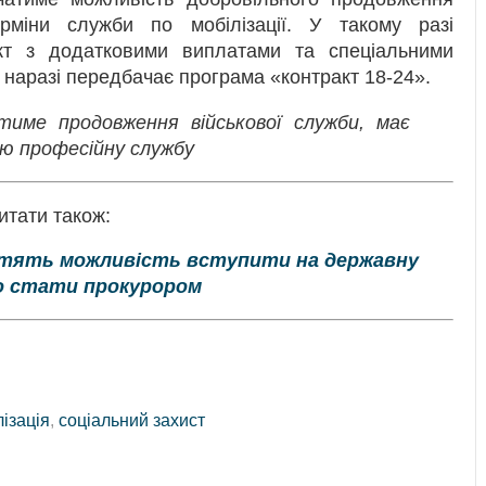
міни служби по мобілізації. У такому разі
акт з додатковими виплатами та спеціальними
і наразі передбачає програма «контракт 18-24».
тиме продовження військової служби, має
ою професійну службу
итати також:
тратять можливість вступити на державну
о стати прокурором
лізація
,
соціальний захист