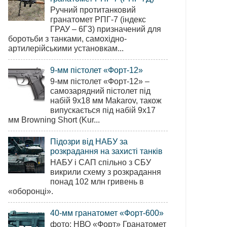
Ручний протитанковий
гранатомет РПГ-7 (індекс
ГРАУ – 6Г3) призначений для
боротьби з танками, самохідно-
артилерійськими установкам...
9-мм пістолет «Форт-12»
9-мм пістолет «Форт-12» –
самозарядний пістолет під
набій 9х18 мм Makarov, також
випускається під набій 9х17
мм Browning Short (Kur...
Підозри від НАБУ за
розкрадання на захисті танків
НАБУ і САП спільно з СБУ
викрили схему з розкрадання
понад 102 млн гривень в
«оборонці».
40-мм гранатомет «Форт-600»
фото: НВО «Форт» Гранатомет