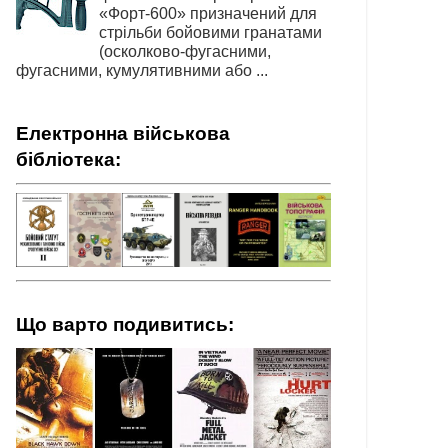
«Форт-600» призначений для
стрільби бойовими гранатами
(осколково-фугасними,
фугасними, кумулятивними або ...
Електронна військова
бібліотека:
Що варто подивитись: