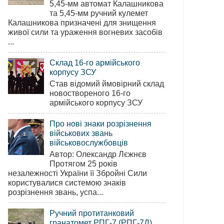
5,45-мм автомат Калашникова
та 5,45-мм ручний кулемет
Калашникова призначені для знищення
живої сили та ураження вогневих засобів
...
Склад 16-го армійського
корпусу ЗСУ
Став відомий ймовірний склад
новоствореного 16-го
армійського корпусу ЗСУ
Про нові знаки розрізнення
військових звань
військовослужбовців
Автор: Олександр Лєжнєв
Протягом 25 років
незалежності України її Збройні Сили
користувалися системою знаків
розрізнення звань, успа...
Ручний протитанковий
гранатомет РПГ-7 (РПГ-7Д)