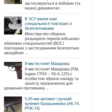
застосовуються в бойових (та
інших) документах:
В ЗСУ ввели нові
спеціальності пов'язані із
безпілотниками
Міністерство оборони
розширило перелік військово-
облікових спеціальностей (ВОС)
пов'язаних з застосуванням безпілотних
авіаційних ...
9-мм пістолет Макарова
9-мм пістолет Макарова (ПМ,
Індекс ГРАУ – 56-А-125) є
особистою зброєю нападу та
захисту, призначеною для
ураження противника ...
5,45-мм автомат і ручний
кулемет Калашникова (АК-74,
РПК-74)