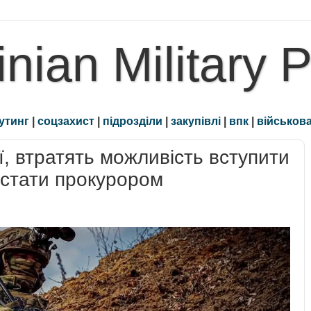
inian Military 
утинг
|
соцзахист
|
підрозділи
|
закупівлі
|
впк
|
військова
ії, втратять можливість вступити
 стати прокурором