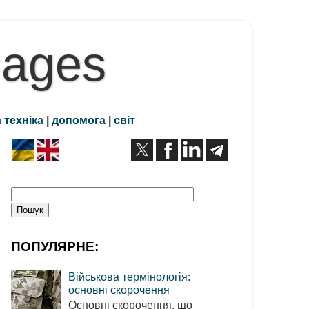
Pages
 техніка
|
допомога
|
світ
ПОПУЛЯРНЕ:
Військова термінологія:
основні скорочення
Основні скорочення, що