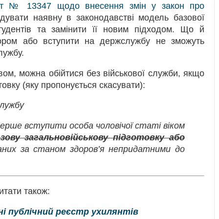
кт № 13347 щодо внесення змін у закон про
ідувати наявну в законодавстві модель базової
студентів та замінити її новим підходом. Що й
ором або вступити на держслужбу не зможуть
лужбу.
вом, можна обійтися без військової служби, якщо
товку (яку пропонується скасувати):
службу
перше вступити особа чоловічої статі віком
азову загальновійськову підготовку або
знаних за станом здоров’я непридатними до
итати також:
їні публічний реєстр ухилянтів