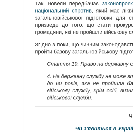
Такі новели передбачає
законопроє
національний спротив
, який має лікв
загальновійськової підготовки для 
призведе до того, що стати прокур
громадяни, які не пройшли військову с
Згідно з поки, що чинним законодавст
пройти базову загальновійськову підго
Стаття 19. Право на державну 
4. На державну службу не може в
до 60 років, яка не пройшла
б
військову службу, крім осіб, ви
військової служби.
Ч
Чи з'явиться в Укра