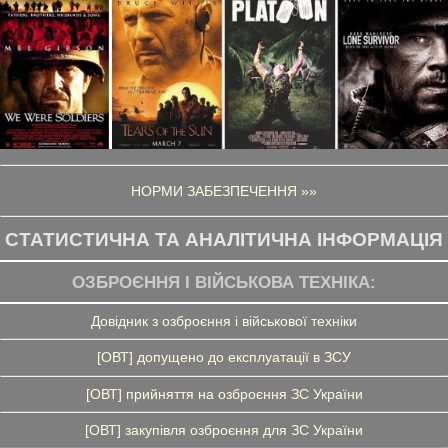
НОРМИ ЗАБЕЗПЕЧЕННЯ »»
СТАТИСТИЧНА ТА АНАЛІТИЧНА ІНФОРМАЦІЯ
ОЗБРОЄННЯ І ВІЙСЬКОВА ТЕХНІКА:
Довідник з озброєння і військової техніки
[ОВТ] допущено до експлуатації в ЗСУ
[ОВТ] прийняття на озброєння ЗС України
[ОВТ] закупівля озброєння для ЗС України