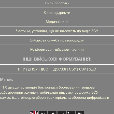
Сили логістики
Сили підтримки
Медичні сили
Частини, установи, що не належать до видів ЗСУ
Військова служба правопорядку
Розформовані військові частини
ІНШІ ВІЙСЬКОВІ ФОРМУВАННЯ:
НГУ
|
ДПСУ
|
ДССТ
|
ДССЗЗІ
|
СБУ
|
СЗР
|
УДО
Мітки:
ТТХ
авіація
артилерія
боєприпаси
бронювання
грошове
забезпечення
закупівлі
мобілізація
підсумки
реформа ЗСУ
символіка
стрілецька зброя
територіальна оборона
цифровізація