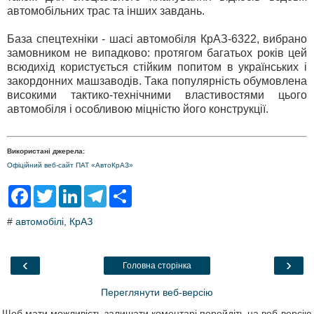
автомобільних трас та інших завдань.
База спецтехніки - шасі автомобіля КрАЗ-6322, вибрано
замовником не випадково: протягом багатьох років цей
всюдихід користується стійким попитом в українських і
закордонних машзаводів. Така популярність обумовлена
високими тактико-технічними властивостями цього
автомобіля і особливою міцністю його конструкції.
Використані джерела:
Офіційний веб-сайт ПАТ «АвтоКрАЗ»
F
T
L
T
S
a
w
i
e
h
c
i
n
l
a
#
автомобілі
,
КрАЗ
e
t
k
e
r
b
t
e
g
e
o
e
d
r
o
r
I
a
‹
›
Головна сторінка
k
n
m
Переглянути веб-версію
Щоб мати можливість залишати коментарі перейдіть на веб-версію