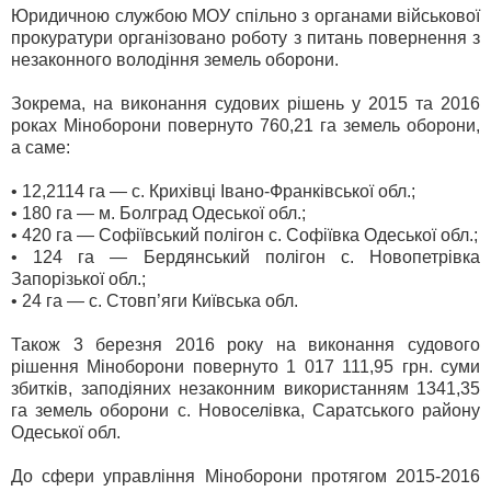
Юридичною службою МОУ спільно з органами військової
прокуратури організовано роботу з питань повернення з
незаконного володіння земель оборони.
Зокрема, на виконання судових рішень у 2015 та 2016
роках Міноборони повернуто 760,21 га земель оборони,
а саме:
• 12,2114 га — с. Крихівці Івано-Франківської обл.;
• 180 га — м. Болград Одеської обл.;
• 420 га — Софіївський полігон с. Софіївка Одеської обл.;
• 124 га — Бердянський полігон с. Новопетрівка
Запорізької обл.;
• 24 га — с. Стовп’яги Київська обл.
Також 3 березня 2016 року на виконання судового
рішення Міноборони повернуто 1 017 111,95 грн. суми
збитків, заподіяних незаконним використанням 1341,35
га земель оборони с. Новоселівка, Саратського району
Одеської обл.
До сфери управління Міноборони протягом 2015-2016