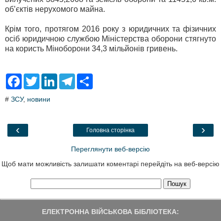
об’єктів нерухомого майна.
Крім того, протягом 2016 року з юридичних та фізичних
осіб юридичною службою Міністерства оборони стягнуто
на користь Міноборони 34,3 мільйонів гривень.
F
T
L
T
S
a
w
i
e
h
c
i
n
l
a
#
ЗСУ
,
новини
e
t
k
e
r
b
t
e
g
e
o
e
d
r
o
r
I
a
‹
›
Головна сторінка
k
n
m
Переглянути веб-версію
Щоб мати можливість залишати коментарі перейдіть на веб-версію
ЕЛЕКТРОННА ВІЙСЬКОВА БІБЛІОТЕКА: