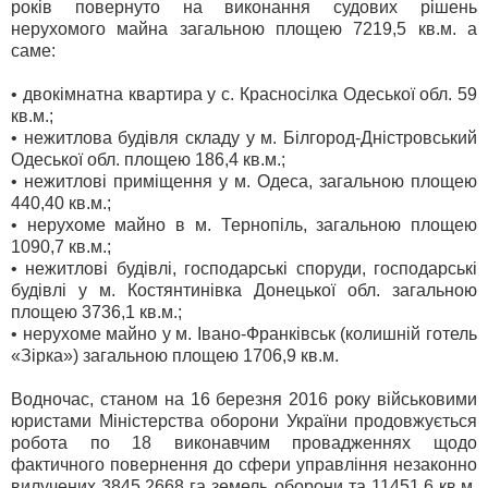
років повернуто на виконання судових рішень
нерухомого майна загальною площею 7219,5 кв.м. а
саме:
• двокімнатна квартира у с. Красносілка Одеської обл. 59
кв.м.;
• нежитлова будівля складу у м. Білгород-Дністровський
Одеської обл. площею 186,4 кв.м.;
• нежитлові приміщення у м. Одеса, загальною площею
440,40 кв.м.;
• нерухоме майно в м. Тернопіль, загальною площею
1090,7 кв.м.;
• нежитлові будівлі, господарські споруди, господарські
будівлі у м. Костянтинівка Донецької обл. загальною
площею 3736,1 кв.м.;
• нерухоме майно у м. Івано-Франківськ (колишній готель
«Зірка») загальною площею 1706,9 кв.м.
Водночас, станом на 16 березня 2016 року військовими
юристами Міністерства оборони України продовжується
робота по 18 виконавчим провадженнях щодо
фактичного повернення до сфери управління незаконно
вилучених 3845,2668 га земель оборони та 11451,6 кв.м.