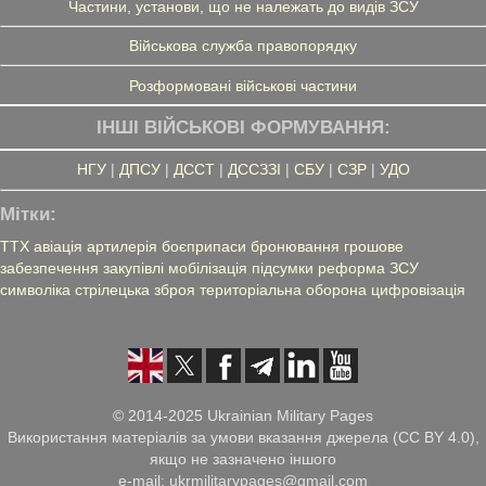
Частини, установи, що не належать до видів ЗСУ
Військова служба правопорядку
Розформовані військові частини
ІНШІ ВІЙСЬКОВІ ФОРМУВАННЯ:
НГУ
|
ДПСУ
|
ДССТ
|
ДССЗЗІ
|
СБУ
|
СЗР
|
УДО
Мітки:
ТТХ
авіація
артилерія
боєприпаси
бронювання
грошове
забезпечення
закупівлі
мобілізація
підсумки
реформа ЗСУ
символіка
стрілецька зброя
територіальна оборона
цифровізація
© 2014-2025 Ukrainian Military Pages
Використання матеріалів за умови вказання джерела (CC BY 4.0),
якщо не зазначено іншого
e-mail: ukrmilitarypages@gmail.com