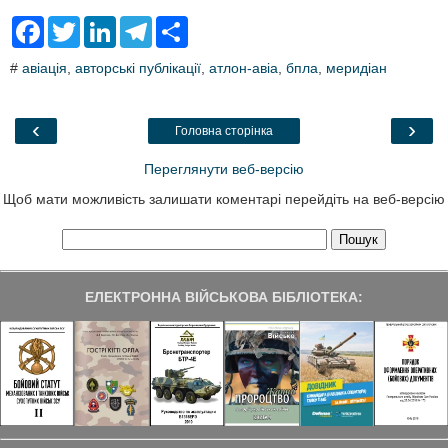
F
T
L
T
S
a
w
i
e
h
c
i
n
l
a
#
авіація
,
авторські публікації
,
атлон-авіа
,
бпла
,
меридіан
e
t
k
e
r
b
t
e
g
e
o
e
d
r
o
r
I
a
‹
›
Головна сторінка
k
n
m
Переглянути веб-версію
Щоб мати можливість залишати коментарі перейдіть на веб-версію
ЕЛЕКТРОННА ВІЙСЬКОВА БІБЛІОТЕКА: