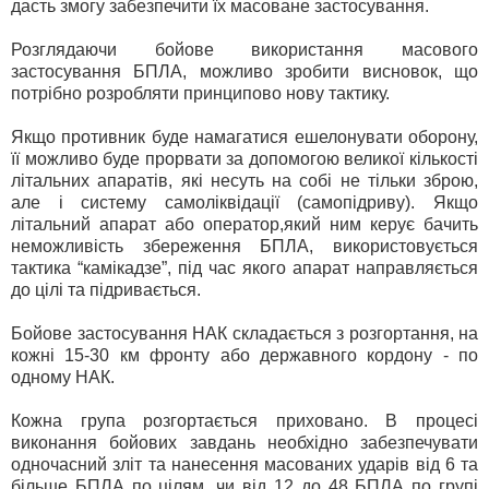
дасть змогу забезпечити їх масоване застосування.
Розглядаючи бойове використання масового
застосування БПЛА, можливо зробити висновок, що
потрібно розробляти принципово нову тактику.
Якщо противник буде намагатися ешелонувати оборону,
її можливо буде прорвати за допомогою великої кількості
літальних апаратів, які несуть на собі не тільки зброю,
але і систему самоліквідації (самопідриву). Якщо
літальний апарат або оператор,який ним керує бачить
неможливість збереження БПЛА, використовується
тактика “камікадзе”, під час якого апарат направляється
до цілі та підривається.
Бойове застосування НАК складається з розгортання, на
кожні 15-30 км фронту або державного кордону - по
одному НАК.
Кожна група розгортається приховано. В процесі
виконання бойових завдань необхідно забезпечувати
одночасний зліт та нанесення масованих ударів від 6 та
більше БПЛА по цілям, чи від 12 до 48 БПЛА по групі