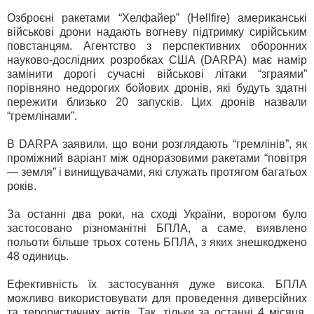
Озброєні ракетами “Хелфайер” (Hellfire) американські
військові дрони надають вогневу підтримку сирійським
повстанцям. Агентство з перспективних оборонних
науково-дослідних розробках США (DARPA) має намір
замінити дорогі сучасні військові літаки “зграями”
порівняно недорогих бойових дронів, які будуть здатні
пережити близько 20 запусків. Цих дронів назвали
“гремлінами”.
В DARPA заявили, що вони розглядають “гремлінів”, як
проміжний варіант між одноразовими ракетами “повітря
— земля” і винищувачами, які служать протягом багатьох
років.
За останні два роки, на сході України, ворогом було
застосовано різноманітні БПЛА, а саме, виявлено
польоти більше трьох сотень БПЛА, з яких знешкоджено
48 одиниць.
Ефективність їх застосування дуже висока. БПЛА
можливо використовувати для проведення диверсійних
та терористичних актів. Так, тільки за останні 4 місяця,