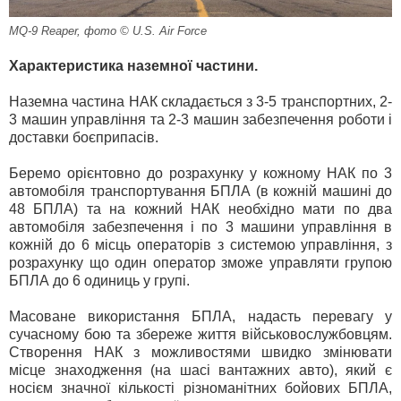
MQ-9 Reaper, фото © U.S. Air Force
Характеристика наземної частини.
Наземна частина НАК складається з 3-5 транспортних, 2-
3 машин управління та 2-3 машин забезпечення роботи і
доставки боєприпасів.
Беремо орієнтовно до розрахунку у кожному НАК по 3
автомобіля транспортування БПЛА (в кожній машині до
48 БПЛА) та на кожний НАК необхідно мати по два
автомобіля забезпечення і по 3 машини управління в
кожній до 6 місць операторів з системою управління, з
розрахунку що один оператор зможе управляти групою
БПЛА до 6 одиниць у групі.
Масоване використання БПЛА, надасть перевагу у
сучасному бою та збереже життя військовослужбовцям.
Створення НАК з можливостями швидко змінювати
місце знаходження (на шасі вантажних авто), який є
носієм значної кількості різноманітних бойових БПЛА,