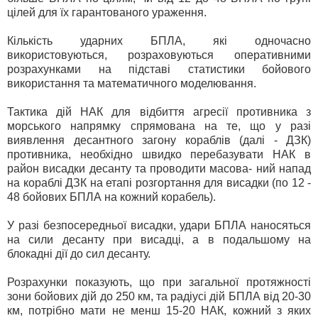
цілей для їх гарантованого ураження.
Кількість ударних БПЛА, які одночасно
використовуються, розраховуються оперативними
розрахунками на підставі статистики бойового
використання та математичного моделювання.
Тактика дій НАК для відбиття агресії противника з
морського напрямку спрямована на те, що у разі
виявлення десантного загону кораблів (далі - ДЗК)
противника, необхідно швидко перебазувати НАК в
район висадки десанту та проводити масова- ний напад
на кораблі ДЗК на етапі розгортання для висадки (по 12 -
48 бойових БПЛА на кожний корабель).
У разі безпосередньої висадки, удари БПЛА наносяться
на сили десанту при висадці, а в подальшому на
блокадні дії до сил десанту.
Розрахунки показують, що при загальної протяжності
зони бойових дій до 250 км, та радіусі дій БПЛА від 20-30
км, потрібно мати не менш 15-20 НАК, кожний з яких