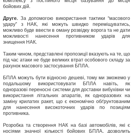
комплексу з постійного місця базування до місця
бойових дій.
Друге.
За допомогою використання тактики “масового
удару” з НАК, які можуть швидко переміщуватись,
можливо буде ввести в оману розвідку ворога та не дати
можливості нанесення противником ударів для
знищення НАК.
Таким чином, представлені пропозиції вказують на те, що
під час атаки не буде великих втрат особового складу за
рахунок масового застосування БПЛА.
БПЛА можуть бути відносно дешеві, тому ми зможемо у
подальшому використовувати БПЛА навіть, як
одноразові переносні системи для доставки вибухівки чи
використання літальних апаратів, як одноразових на
заміну крилатих ракет, що є економічно обґрунтованим
для нанесення високоточних ударів по позиціям
противника.
Розробка та створення НАК на базі автомобілів, які є
носіями значної кількості бойових БПЛА, дозволить