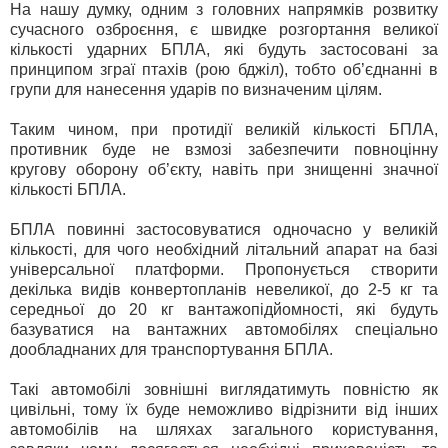
На нашу думку, одним з головних напрямків розвитку
сучасного озброєння, є швидке розгортання великої
кількості ударних БПЛА, які будуть застосовані за
принципом зграї птахів (рою бджіл), тобто об’єднанні в
групи для нанесення ударів по визначеним цілям.
Таким чином, при протидії великій кількості БПЛА,
противник буде не взмозі забезпечити повноцінну
кругову оборону об’єкту, навіть при знищенні значної
кількості БПЛА.
БПЛА повинні застосовуватися одночасно у великій
кількості, для чого необхідний літальний апарат на базі
універсальної платформи. Пропонується створити
декілька видів конвертопланів невеликої, до 2-5 кг та
середньої до 20 кг вантажопідйомності, які будуть
базуватися на вантажних автомобілях спеціально
дообладнаних для транспортування БПЛА.
Такі автомобілі зовнішні виглядатимуть повністю як
цивільні, тому їх буде неможливо відрізнити від інших
автомобілів на шляхах загального користування,