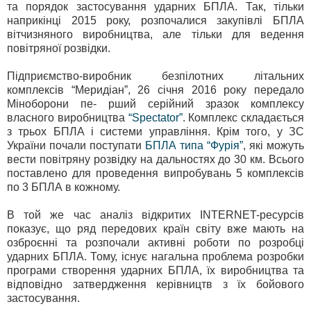
та порядок застосування ударних БПЛА. Так, тільки
наприкінці 2015 року, розпочалися закупівлі БПЛА
вітчизняного виробництва, але тільки для ведення
повітряної розвідки.
Підприємство-виробник безпілотних літальних
комплексів “Меридіан”, 26 січня 2016 року передало
Міноборони пе- рший серійний зразок комплексу
власного виробництва
“Spectator”
. Комплекс складається
з трьох БПЛА і системи управління. Крім того, у ЗС
України почали поступати
БПЛА типа “Фурія”
, які можуть
вести повітряну розвідку на дальностях до 30 км. Всього
поставлено для проведення випробувань 5 комплексів
по 3 БПЛА в кожному.
В той же час аналіз відкритих INTERNET-ресурсів
показує, що ряд передових країн світу вже мають на
озброєнні та розпочали активні роботи по розробці
ударних БПЛА. Тому, існує нагальна проблема розробки
програми створення ударних БПЛА, їх виробництва та
відповідно затвердження керівництв з їх бойового
застосування.