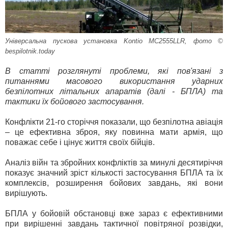
Універсальна пускова установка Kontio MC2555LLR, фото ©
bespilotnik.today
В статті розглянуті проблеми, які пов'язані з
питаннями масового використання ударних
безпілотних літальних апаратів (далі - БПЛА) та
тактики їх бойового застосування.
Конфлікти 21-го сторіччя показали, що безпілотна авіація
– це ефективна зброя, яку повинна мати армія, що
поважає себе і цінує життя своїх бійців.
Аналіз війн та збройних конфліктів за минулі десятиріччя
показує значний зріст кількості застосування БПЛА та їх
комплексів, розширення бойових завдань, які вони
вирішують.
БПЛА у бойовій обстановці вже зараз є ефективними
при вирішенні завдань тактичної повітряної розвідки,