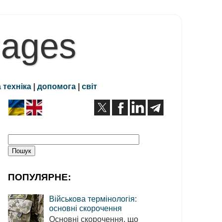
Pages
 техніка
|
допомога
|
світ
ПОПУЛЯРНЕ:
Військова термінологія:
основні скорочення
Основні скорочення, що