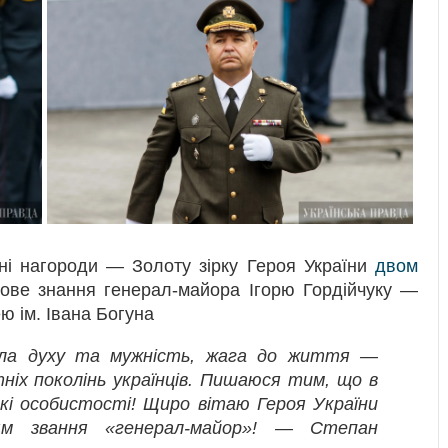
ні нагороди — Золоту зірку Героя України
двом
ькове знання генерал-майора Ігорю Гордійчуку —
ю ім. Івана Богуна
ила духу та мужність, жага до життя —
тніх поколінь українців. Пишаюся тим, що в
кі особистості! Щиро вітаю Героя України
ням звання «генерал-майор»! — Степан