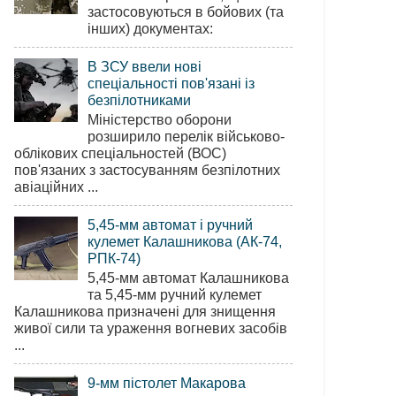
застосовуються в бойових (та
інших) документах:
В ЗСУ ввели нові
спеціальності пов'язані із
безпілотниками
Міністерство оборони
розширило перелік військово-
облікових спеціальностей (ВОС)
пов'язаних з застосуванням безпілотних
авіаційних ...
5,45-мм автомат і ручний
кулемет Калашникова (АК-74,
РПК-74)
5,45-мм автомат Калашникова
та 5,45-мм ручний кулемет
Калашникова призначені для знищення
живої сили та ураження вогневих засобів
...
9-мм пістолет Макарова