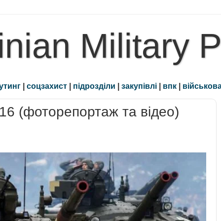
inian Military 
утинг
|
соцзахист
|
підрозділи
|
закупівлі
|
впк
|
військова
16 (фоторепортаж та відео)