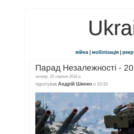
Ukra
війна
|
мобілізація
|
рекр
Парад Незалежності - 20
четвер, 25 серпня 2016 р.
Андрій Шинко
підготував
о
10:10