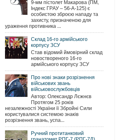
9-мм пістолет Макарова (ПМ,
Індекс ГРАУ – 56-А-125) є
особистою зброєю нападу та
захисту, призначеною для
ураження противника ...
Склад 16-го армійського
корпусу ЗСУ
Став відомий ймовірний склад
новоствореного 16-го
армійського корпусу ЗСУ
Про нові знаки розрізнення
військових звань
військовослужбовців
Автор: Олександр Лєжнєв
Протягом 25 років
незалежності України її Збройні Сили
користувалися системою знаків
розрізнення звань, успа...
Ручний протитанковий
гранатомет РПГ-7 (РПГ-7Д)