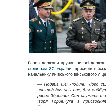
Глава держави вручив високі держав
офіцерам ЗС України
, присвоїв війс
начальнику Київського військового ліце
— Подвиг цієї Людини, його с
приклад для усіх нас, для майбу
рядах Збройних Сил служать та
Ігоря Гордійчука з присвоєн