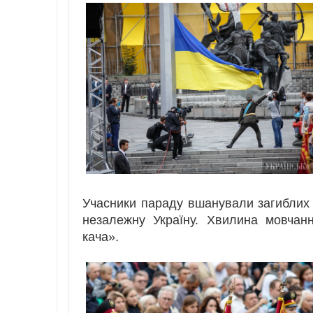
Учасники параду вшанували загиблих ук
незалежну Україну. Хвилина мовчан
кача».