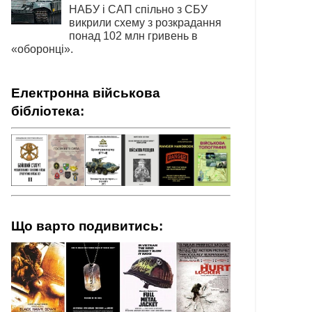
НАБУ і САП спільно з СБУ
викрили схему з розкрадання
понад 102 млн гривень в
«оборонці».
Електронна військова
бібліотека:
Що варто подивитись: