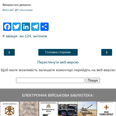
Використані джерела:
Веб-сайт ДП «Антонов»
F
T
L
T
S
a
w
i
e
h
c
i
n
l
a
#
авіація
,
ан-124
,
антонов
e
t
k
e
r
b
t
e
g
e
o
e
d
r
o
r
I
a
‹
›
Головна сторінка
k
n
m
Переглянути веб-версію
Щоб мати можливість залишати коментарі перейдіть на веб-версію
ЕЛЕКТРОННА ВІЙСЬКОВА БІБЛІОТЕКА: