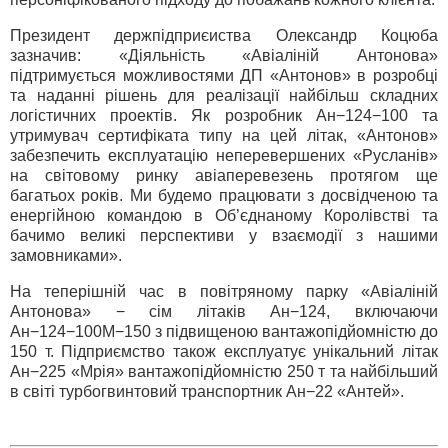
Президент держпідприєиства Олександр Коцюба
зазначив: «Діяльність «Авіаліній Антонова»
підтримується можливостями ДП «Антонов» в розробці
та наданні рішень для реалізації найбільш складних
логістичних проектів. Як розробник Ан−124−100 та
утримувач сертифіката типу на цей літак, «Антонов»
забезпечить експлуатацію неперевершених «Русланів»
на світовому ринку авіаперевезень протягом ще
багатьох років. Ми будемо працювати з досвідченою та
енергійною командою в Об’єднаному Королівстві та
бачимо великі перспективи у взаємодії з нашими
замовниками».
На теперішній час в повітряному парку «Авіаліній
Антонова» − сім літаків Ан−124, включаючи
Ан−124−100М−150 з підвищеною вантажопідйомністю до
150 т. Підприємство також експлуатує унікальний літак
Ан−225 «Мрія» вантажопідйомністю 250 т та найбільший
в світі турбогвинтовий транспортник Ан−22 «Антей».