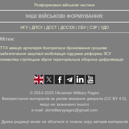
Розформовані військові частини
ІНШІ ВІЙСЬКОВІ ФОРМУВАННЯ:
НГУ
|
ДПСУ
|
ДССТ
|
ДССЗЗІ
|
СБУ
|
СЗР
|
УДО
Мітки:
ТТХ
авіація
артилерія
боєприпаси
бронювання
грошове
забезпечення
закупівлі
мобілізація
підсумки
реформа ЗСУ
символіка
стрілецька зброя
територіальна оборона
цифровізація
© 2014-2025 Ukrainian Military Pages
Використання матеріалів за умови вказання джерела (CC BY 4.0),
якщо не зазначено іншого
e-mail: ukrmilitarypages@gmail.com
Думка редакції може не збігатися із точкою зору авторів матеріалів