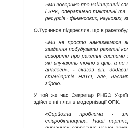
«Ми говоримо про найширший спе
і ЗРК, оперативно-тактичні та 
ресурсів - фінансових, наукових, в
О.Турчинов підкреслив, що в ракетобу
«Ми не просто намагаємося ві
завдання побудувати ракетні ко
говорити про ракетні системи з
які влучають точно в ціль, а не
аналоги», - сказав він, додав
стандартів НАТО, але, насамп
зброю.
У той же час Секретар РНБО Україн
здійсненні планів модернізації ОПК.
«Серйозна проблема - штуч
співробітництва. Наші парт
питаннях озброєння нашої армі