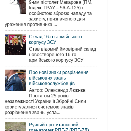
9-мм пістолет Макарова (ПМ,
Індекс ГРАУ – 56-А-125) є
особистою зброєю нападу та
захисту, призначеною для
ураження противника ...
Склад 16-го армійського
корпусу ЗСУ
Став відомий ймовірний склад
новоствореного 16-го
армійського корпусу ЗСУ
Про нові знаки розрізнення
військових звань
військовослужбовців
Автор: Олександр Лєжнєв
Протягом 25 років
незалежності України її Збройні Сили
користувалися системою знаків
розрізнення звань, успа...
Ручний протитанковий
гранатомет РПГ-7 (РПГ-7Д)