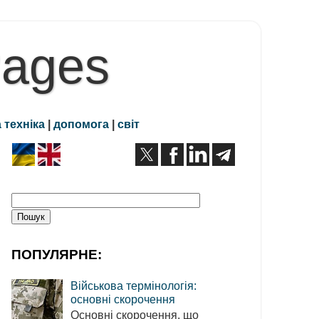
Pages
 техніка
|
допомога
|
світ
ПОПУЛЯРНЕ:
Військова термінологія:
основні скорочення
Основні скорочення, що