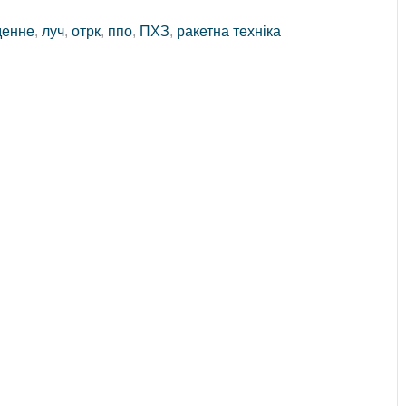
денне
,
луч
,
отрк
,
ппо
,
ПХЗ
,
ракетна техніка