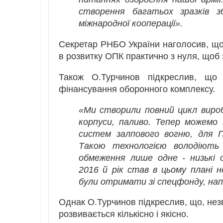
створення багатьох зразків зб
міжнародної кооперації».
Секретар РНБО України наголосив, що
в розвитку ОПК практично з нуля, щоб
Також О.Турчинов підкреслив, що 
фінансування оборонного комплексу.
«Ми створили повний цикл вироб
корпуси, паливо. Тепер можемо 
систем залпового вогню, для 
Такою технологією володіють
обмеження лише одне - низькі 
2016 й рік став в цьому плані 
були отримати зі спецфонду, на
Однак О.Турчинов підкреслив, що, нез
розвивається кількісно і якісно.