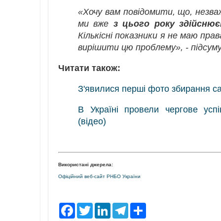
«Хочу вам повідомити, що, незва
ми вже
з цього року здійсню
Кількісні показники я не маю пра
вирішити цю проблему», - підсу
Читати також:
З'явилися перші фото збирання са
В Україні провели чергове усп
(відео)
Використані джерела:
Офіційний веб-сайт РНБО України
F
T
L
T
S
a
w
i
e
h