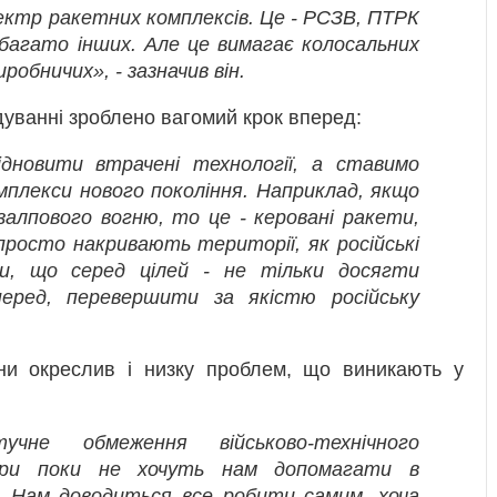
ктр ракетних комплексів. Це - РСЗВ, ПТРК
багато інших. Але це вимагає колосальних
иробничих», - зазначив він.
дуванні зроблено вагомий крок вперед:
дновити втрачені технології, а ставимо
мплекси нового покоління. Наприклад, якщо
алпового вогню, то це - керовані ракети,
 просто накривають території, як російські
ши, що серед цілей - не тільки досягти
еред, перевершити за якістю російську
и окреслив і низку проблем, що виникають у
не обмеження військово-технічного
нери поки не хочуть нам допомагати в
ї. Нам доводиться все робити самим, хоча