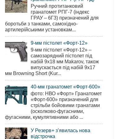
Ручний протитанковий
гранатомет РПГ-7 (індекс
ГРАУ – 6Г3) призначений для
боротьби з танками, самохідно-
артилерійськими установкам...
9-мм пістолет «Форт-12»
9-мм пістолет «Форт-12» –
самозарядний пістолет під
набій 9х18 мм Makarov, також
випускається під набій 9х17
мм Browning Short (Kur...
40-мм гранатомет «Форт-600»
фото: НВО «Форт» Гранатомет
«Форт-600» призначений для
стрільби бойовими гранатами
(осколково-фугасними,
фугасними, кумулятивними або ...
У Резерв+ з’явилась нова
відстрочка