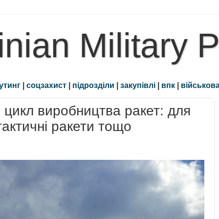
inian Military 
утинг
|
соцзахист
|
підрозділи
|
закупівлі
|
впк
|
військова
 цикл виробництва ракет: для
актичні ракети тощо