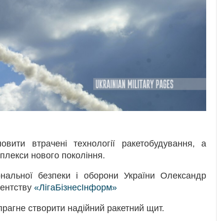
овити втрачені технології ракетобудування, а
мплекси нового покоління.
нальної безпеки і оборони України Олександр
гентству
«ЛігаБізнесІнформ»
рагне створити надійний ракетний щит.