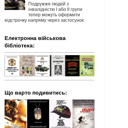
Подружжя людей з
інвалідністю І або ІІ групи
тепер можуть оформити
відстрочку напряму через застосунок
Електронна військова
бібліотека:
Що варто подивитись: