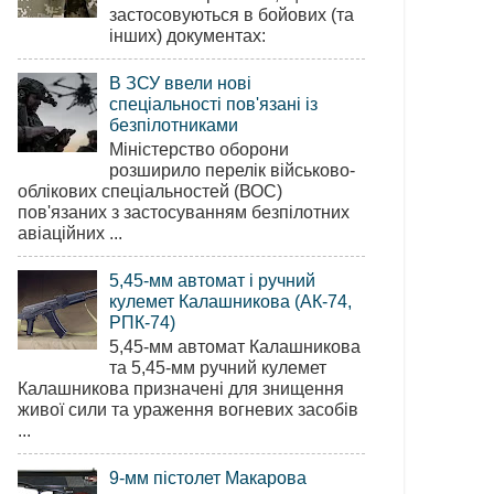
застосовуються в бойових (та
інших) документах:
В ЗСУ ввели нові
спеціальності пов'язані із
безпілотниками
Міністерство оборони
розширило перелік військово-
облікових спеціальностей (ВОС)
пов'язаних з застосуванням безпілотних
авіаційних ...
5,45-мм автомат і ручний
кулемет Калашникова (АК-74,
РПК-74)
5,45-мм автомат Калашникова
та 5,45-мм ручний кулемет
Калашникова призначені для знищення
живої сили та ураження вогневих засобів
...
9-мм пістолет Макарова