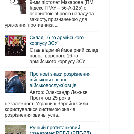
9-мм пістолет Макарова (ПМ,
Індекс ГРАУ – 56-А-125) є
особистою зброєю нападу та
захисту, призначеною для
ураження противника ...
Склад 16-го армійського
корпусу ЗСУ
Став відомий ймовірний склад
новоствореного 16-го
армійського корпусу ЗСУ
Про нові знаки розрізнення
військових звань
військовослужбовців
Автор: Олександр Лєжнєв
Протягом 25 років
незалежності України її Збройні Сили
користувалися системою знаків
розрізнення звань, успа...
Ручний протитанковий
гранатомет РПГ-7 (РПГ-7Д)