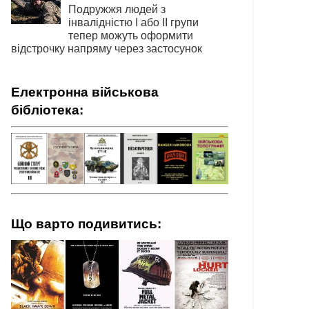
Подружжя людей з
інвалідністю І або ІІ групи
тепер можуть оформити
відстрочку напряму через застосунок
Електронна військова
бібліотека:
Що варто подивитись: