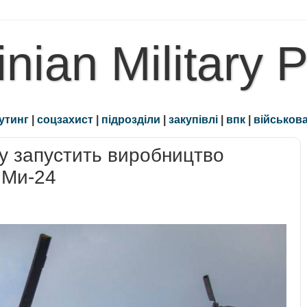
inian Military 
утинг
|
соцзахист
|
підрозділи
|
закупівлі
|
впк
|
військова
ку запустить виробництво
 Ми-24