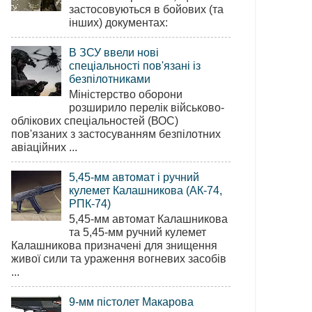
застосовуються в бойових (та
інших) документах:
В ЗСУ ввели нові
спеціальності пов'язані із
безпілотниками
Міністерство оборони
розширило перелік військово-
облікових спеціальностей (ВОС)
пов'язаних з застосуванням безпілотних
авіаційних ...
5,45-мм автомат і ручний
кулемет Калашникова (АК-74,
РПК-74)
5,45-мм автомат Калашникова
та 5,45-мм ручний кулемет
Калашникова призначені для знищення
живої сили та ураження вогневих засобів
...
9-мм пістолет Макарова