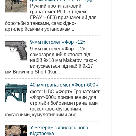
Ручний протитанковий
гранатомет РПГ-7 (індекс
ГРАУ – 6Г3) призначений для
боротьби з танками, самохідно-
артилерійськими установкам...
9-мм пістолет «Форт-12»
9-мм пістолет «Форт-12» –
самозарядний пістолет під
набій 9х18 мм Makarov, також
випускається під набій 9х17
мм Browning Short (Kur...
40-мм гранатомет «Форт-600»
фото: НВО «Форт» Гранатомет
«Форт-600» призначений для
стрільби бойовими гранатами
(осколково-фугасними,
фугасними, кумулятивними або ...
У Резерв+ з’явилась нова
відстрочка