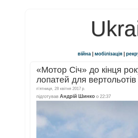
Ukra
війна
|
мобілізація
|
рекр
«Мотор Січ» до кінця ро
лопатей для вертольотів
пʼятниця, 28 квітня 2017 р.
Андрій Шинко
підготував
о
22:37