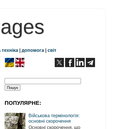
Pages
 техніка
|
допомога
|
світ
ПОПУЛЯРНЕ:
Військова термінологія:
основні скорочення
Основні скорочення, що