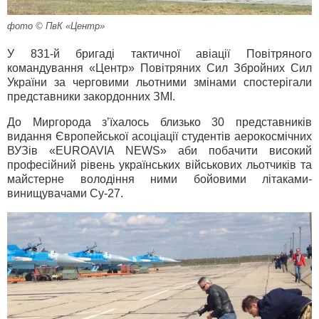
фото © ПвК «Центр»
У 831-й бригаді тактичної авіації Повітряного
командування «Центр» Повітряних Сил Збройних Сил
України за черговими льотними змінами спостерігали
представники закордонних ЗМІ.
До Миргорода з’їхалось близько 30 представників
видання Європейської асоціації студентів аерокосмічних
ВУЗів «EUROAVIA NEWS» аби побачити високий
професійний рівень українських військових льотчиків та
майстерне володіння ними бойовими літаками-
винищувачами Су-27.