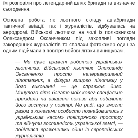
їм розповіли про легендарний шлях бригади та визначне
сьогодення.
Основна робота як льотного складу авіабригади
тактичної авіації, так і журналістів, відбувалась на
аеродромі. Військові льотчики на чолі із полковником
Олександром Оксанченком під захопливі погляди
закордонних журналістів та спалахи фотокамер один за
одним підіймали в повітря бойові літаки-винищувачі.
— Ми дуже вражені роботою українських
льотчиків. Військовий льотчик Олександр
Оксанченко просто неперевершений
пілотажник, а фігури вищого пілотажу у
його виконанні — це справжнє диво.
Минулого літа багато моїх колег спеціально
приїздили на авіаційні покази аби побачити
його виступи у повітрі. Ми раді, що змогли
разом з колегами особисто познайомитись з
українським «асом» повітряного простору
та відчути гостинність української землі, —
поділився враженнями один із європейських
журналістів.