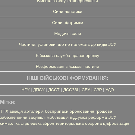
Війська зв'язку та кібербезпеки
Сили логістики
Сили підтримки
Медичні сили
Частини, установи, що не належать до видів ЗСУ
Військова служба правопорядку
Розформовані військові частини
ІНШІ ВІЙСЬКОВІ ФОРМУВАННЯ:
НГУ
|
ДПСУ
|
ДССТ
|
ДССЗЗІ
|
СБУ
|
СЗР
|
УДО
Мітки:
ТТХ
авіація
артилерія
боєприпаси
бронювання
грошове
забезпечення
закупівлі
мобілізація
підсумки
реформа ЗСУ
символіка
стрілецька зброя
територіальна оборона
цифровізація