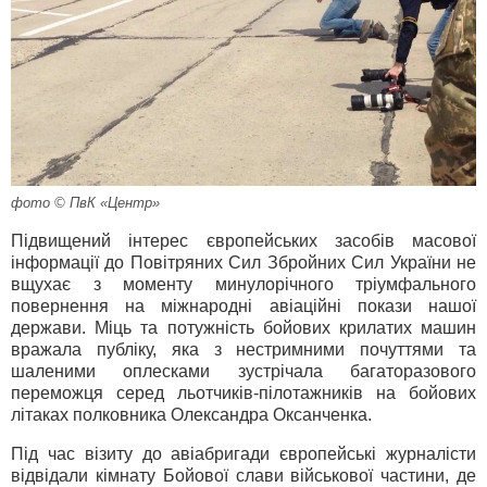
фото © ПвК «Центр»
Підвищений інтерес європейських засобів масової
інформації до Повітряних Сил Збройних Сил України не
вщухає з моменту минулорічного тріумфального
повернення на міжнародні авіаційні покази нашої
держави. Міць та потужність бойових крилатих машин
вражала публіку, яка з нестримними почуттями та
шаленими оплесками зустрічала багаторазового
переможця серед льотчиків-пілотажників на бойових
літаках полковника Олександра Оксанченка.
Під час візиту до авіабригади європейські журналісти
відвідали кімнату Бойової слави військової частини, де