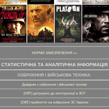
НОРМИ ЗАБЕЗПЕЧЕННЯ »»
СТАТИСТИЧНА ТА АНАЛІТИЧНА ІНФОРМАЦІЯ
ОЗБРОЄННЯ І ВІЙСЬКОВА ТЕХНІКА:
Довідник з озброєння і військової техніки
[ОВТ] допущено до експлуатації в ЗСУ
[ОВТ] прийняття на озброєння ЗС України