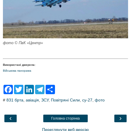
фото © ПвК «Центр»
Використані джерела:
Військова панорама
F
T
L
T
S
a
w
i
e
h
c
i
n
l
a
#
831 брта
,
авіація
,
ЗСУ
,
Повітряні Сили
,
су-27
,
фото
e
t
k
e
r
b
t
e
g
e
o
e
d
r
o
r
I
a
‹
›
Головна сторінка
k
n
m
Переглянути веб-версію