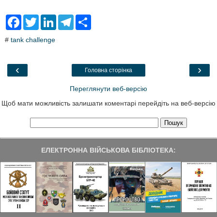
F
T
L
T
S
a
w
i
e
h
c
i
n
l
a
#
tank challenge
e
t
k
e
r
b
t
e
g
e
o
e
d
r
o
r
I
a
‹
›
Головна сторінка
k
n
m
Переглянути веб-версію
Щоб мати можливість залишати коментарі перейдіть на веб-версію
ЕЛЕКТРОННА ВІЙСЬКОВА БІБЛІОТЕКА: