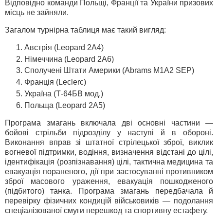
Відповідно команди Польщі, Франції та України призових
місць не зайняли.
Загалом турнірна таблиця має такий вигляд:
Австрія (Leopard 2A4)
Німеччина (Leopard 2A6)
Сполучені Штати Америки (Abrams M1A2 SEP)
Франція (Leclerc)
Україна (Т-64БВ мод.)
Польща (Leopard 2A5)
Програма змагань включала дві основні частини —
бойові стрільби підрозділу у наступі й в обороні.
Виконання вправ зі штатної стрілецької зброї, виклик
вогневої підтримки, водіння, визначення відстані до цілі,
ідентифікація (розпізнавання) цілі, тактична медицина та
евакуація пораненого, дії при застосуванні противником
зброї масового ураження, евакуація пошкодженого
(підбитого) танка. Програма змагань передбачала й
перевірку фізичних кондицій військовиків — подолання
спеціалізованої смуги перешкод та спортивну естафету.