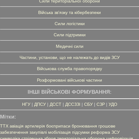
Сили територіальної оборони
Війська зв'язку та кібербезпеки
Сили логістики
Сили підтримки
Медичні сили
Частини, установи, що не належать до видів ЗСУ
Військова служба правопорядку
Розформовані військові частини
ІНШІ ВІЙСЬКОВІ ФОРМУВАННЯ:
НГУ
|
ДПСУ
|
ДССТ
|
ДССЗЗІ
|
СБУ
|
СЗР
|
УДО
Мітки:
ТТХ
авіація
артилерія
боєприпаси
бронювання
грошове
забезпечення
закупівлі
мобілізація
підсумки
реформа ЗСУ
символіка
стрілецька зброя
територіальна оборона
цифровізація