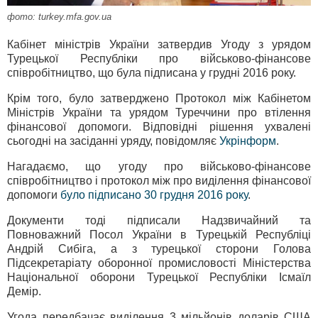
фото: turkey.mfa.gov.ua
Кабінет міністрів України затвердив Угоду з урядом
Турецької Республіки про військово-фінансове
співробітництво, що була підписана у грудні 2016 року.
Крім того, було затверджено Протокол між Кабінетом
Міністрів України та урядом Туреччини про втілення
фінансової допомоги. Відповідні рішення ухвалені
сьогодні на засіданні уряду, повідомляє
Укрінформ
.
Нагадаємо, що угоду про військово-фінансове
співробітництво і протокол між про виділення фінансової
допомоги
було підписано 30 грудня 2016 року
.
Документи тоді підписали Надзвичайний та
Повноважний Посол України в Турецькій Республіці
Андрій Сибіга, а з турецької сторони Голова
Підсекретаріату оборонної промисловості Міністерства
Національної оборони Турецької Республіки Ісмаїл
Демір.
Угода передбачає виділення 3 мільйонів доларів США