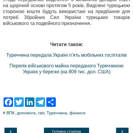
на щорічній основі протягом 5 років. Виділені турецькою
стороною кошти будуть використані на придбання для
потреб Збройних Сил України турецьких товарів
військового та подвійного призначення.
Читати також:
Туреччина передала Україні п'ять мобільних госпіталів
Перелік військового майна переданого Туреччиною
Україні у березні (на 809 тис. дол. США)
F
T
L
T
S
a
w
i
e
h
c
i
n
l
a
#
ВПК
,
допомога
,
світ
,
Туреччина
,
фінанси
e
t
k
e
r
b
t
e
g
e
o
e
d
r
o
r
I
a
‹
›
Головна сторінка
k
n
m