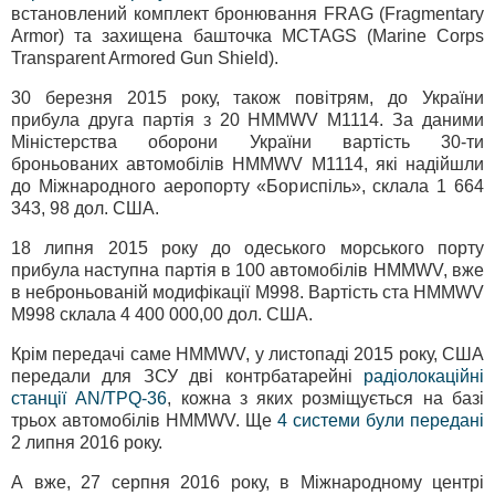
встановлений комплект бронювання FRAG (Fragmentary
Armor) та захищена башточка MCTAGS (Marine Corps
Transparent Armored Gun Shield).
30 березня 2015 року, також повітрям, до України
прибула друга партія з 20 HMMWV М1114. За даними
Міністерства оборони України вартість 30-ти
броньованих автомобілів HMMWV М1114, які надійшли
до Міжнародного аеропорту «Бориспіль», склала 1 664
343, 98 дол. США.
18 липня 2015 року до одеського морського порту
прибула наступна партія в 100 автомобілів HMMWV, вже
в неброньованій модифікації М998. Вартість ста HMMWV
М998 склала 4 400 000,00 дол. США.
Крім передачі саме HMMWV, у листопаді 2015 року, США
передали для ЗСУ дві контрбатарейні
радіолокаційні
станції AN/TPQ-36
, кожна з яких розміщується на базі
трьох автомобілів HMMWV. Ще
4 системи були передані
2 липня 2016 року.
А вже, 27 серпня 2016 року, в Міжнародному центрі