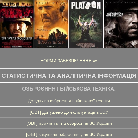
НОРМИ ЗАБЕЗПЕЧЕННЯ »»
СТАТИСТИЧНА ТА АНАЛІТИЧНА ІНФОРМАЦІЯ
ОЗБРОЄННЯ І ВІЙСЬКОВА ТЕХНІКА:
Довідник з озброєння і військової техніки
[ОВТ] допущено до експлуатації в ЗСУ
[ОВТ] прийняття на озброєння ЗС України
[ОВТ] закупівля озброєння для ЗС України