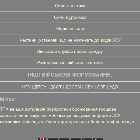
Сили логістики
Сили підтримки
Медичні сили
Частини, установи, що не належать до видів ЗСУ
Військова служба правопорядку
Розформовані військові частини
ІНШІ ВІЙСЬКОВІ ФОРМУВАННЯ:
НГУ
|
ДПСУ
|
ДССТ
|
ДССЗЗІ
|
СБУ
|
СЗР
|
УДО
Мітки:
ТТХ
авіація
артилерія
боєприпаси
бронювання
грошове
забезпечення
закупівлі
мобілізація
підсумки
реформа ЗСУ
символіка
стрілецька зброя
територіальна оборона
цифровізація