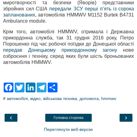
миротворчості та безпеки (Яворів) представники
збройних сил США
передали ЗСУ перші п’ять із сорока
запланованих
, автомобілів HMMWV M1152 Burtek B4731
Ambulance module.
Крім того, автомобілі HMMWV, отримала і Державна
прикордонна служба, так 31 грудня 2016 року, Петро
Порошенко під час робочої поїздки до Донецької області
передав Донецькому прикордонному загону
нове
озброєння і техніку, серед яких були шість броньованих
автомобілів HMMWV.
F
T
L
T
S
a
w
i
e
h
c
i
n
l
a
#
автомобілі
,
відео
,
військова техніка
,
допомога
,
hmmwv
e
t
k
e
r
b
t
e
g
e
o
e
d
r
o
r
I
a
‹
›
Головна сторінка
k
n
m
Переглянути веб-версію