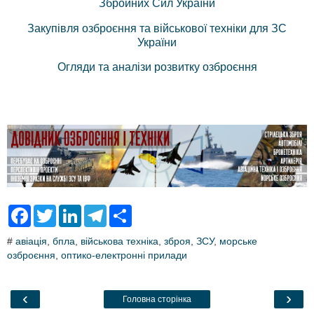
Збройних Сил України
Закупівля озброєння та військової техніки для ЗС
України
Огляди та аналізи розвитку озброєння
F
T
L
T
S
a
w
i
e
h
c
i
n
l
a
#
авіація
,
бпла
,
військова техніка
,
зброя
,
ЗСУ
,
морське
e
t
k
e
r
озброєння
b
,
t
оптико-електронні прилади
e
g
e
o
e
d
r
o
r
I
a
k
n
m
‹
›
Головна сторінка