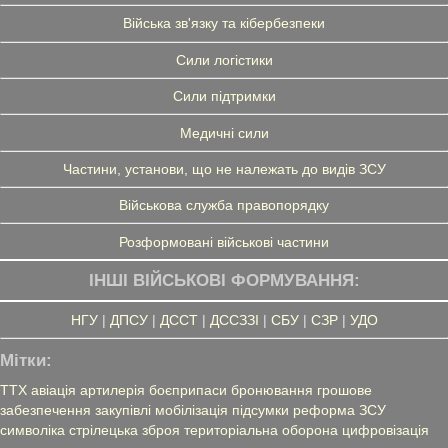
Війська зв'язку та кібербезпеки
Сили логістики
Сили підтримки
Медичні сили
Частини, установи, що не належать до видів ЗСУ
Військова служба правопорядку
Розформовані військові частини
ІНШІ ВІЙСЬКОВІ ФОРМУВАННЯ:
НГУ
|
ДПСУ
|
ДССТ
|
ДССЗЗІ
|
СБУ
|
СЗР
|
УДО
Мітки:
ТТХ
авіація
артилерія
боєприпаси
бронювання
грошове
забезпечення
закупівлі
мобілізація
підсумки
реформа ЗСУ
символіка
стрілецька зброя
територіальна оборона
цифровізація