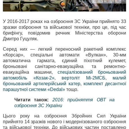
У 2016-2017 роках на озброєння ЗC України прийнято 33
зразки озброєння та військової техніки, про це, під час
брифінгу, повідомив речник Міністерства оборони
Дмитро Гуцуляк.
Серед них — легкий переносний ракетний комплекс
«Корсар», спеціальні автомати «Вулкан», 30-мм
автоматична гармата, єдиний піхотний кулемет,
броньовані санітарно-евакуаційна та ремонтно-
евакуаційна машини,
спеціалізований броньований
автомобіль «Козак-2»
,
вертоліт Мі-2МСБ
,
малий
броньований артилерійський катер
,
комплект десантної
парашутної системи «Dedal»
тощо.
Читати також:
2016: прийняття ОВТ на
озброєння ЗС України
Цього року на озброєння Збройних Сил України
прийнято 14 зразків нового і модернізованого озброєння
та військової техніки. До військових частин поставлено