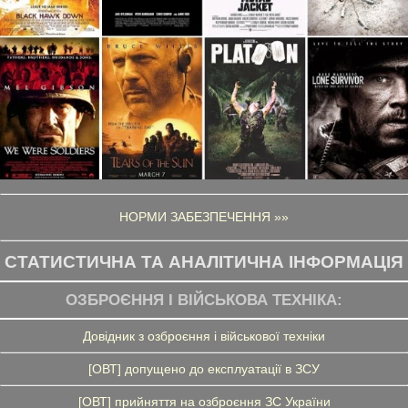
НОРМИ ЗАБЕЗПЕЧЕННЯ »»
СТАТИСТИЧНА ТА АНАЛІТИЧНА ІНФОРМАЦІЯ
ОЗБРОЄННЯ І ВІЙСЬКОВА ТЕХНІКА:
Довідник з озброєння і військової техніки
[ОВТ] допущено до експлуатації в ЗСУ
[ОВТ] прийняття на озброєння ЗС України