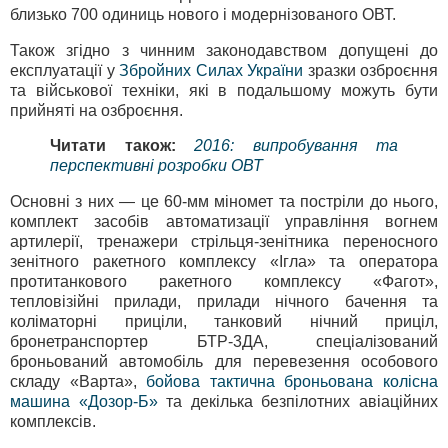
близько 700 одиниць нового і модернізованого ОВТ.
Також згідно з чинним законодавством допущені до
експлуатації у
Збройних Силах України
зразки озброєння
та військової техніки, які в подальшому можуть бути
прийняті на озброєння.
Читати також:
2016: випробування та
перспективні розробки ОВТ
Основні з них — це 60-мм міномет та постріли до нього,
комплект засобів автоматизації управління вогнем
артилерії, тренажери стрільця-зенітника переносного
зенітного ракетного комплексу «Ігла» та оператора
протитанкового ракетного комплексу «Фагот»,
тепловізійні прилади, прилади нічного бачення та
коліматорні приціли, танковий нічний приціл,
бронетранспортер БТР-3ДА, спеціалізований
броньований автомобіль для перевезення особового
складу «Варта»,
бойова тактична броньована колісна
машина «Дозор-Б»
та декілька безпілотних авіаційних
комплексів.