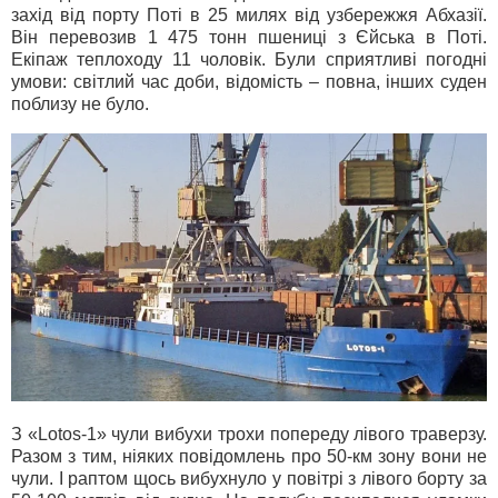
захід від порту Поті в 25 милях від узбережжя Абхазії.
Він перевозив 1 475 тонн пшениці з Єйська в Поті.
Екіпаж теплоходу 11 чоловік. Були сприятливі погодні
умови: світлий час доби, відомість – повна, інших суден
поблизу не було.
З «Lotos-1» чули вибухи трохи попереду лівого траверзу.
Разом з тим, ніяких повідомлень про 50-км зону вони не
чули. І раптом щось вибухнуло у повітрі з лівого борту за