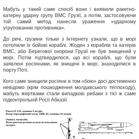
Мабуть у такий саме спосіб вони і виявили ракетно-
катерну ударну групу ВМС Грузії, а потім, застосовуючи
той самий метод нанесли ураження «ударному
угрупованню противника».
До речі, грузини тільки з Інтернету узнали, що в морі
потопили їх бойові кораблі. Жоден з кораблів та катерів
ВМС, або Берегової охорони Грузії не був знищений у
морі. Потім підтвердилося, що всі кораблі, що були
заявлені росіянами, як знищені в морі, знаходилися в
порту Поті.
Кого саме знищили росіяни в том «бою» досі достеменно
невідомо (крім пошкодження молдавського теплоходу),
мабуть жертвами стали випадкові рибаки з тієї ж саме
підконтрольній Росії Абхазії.