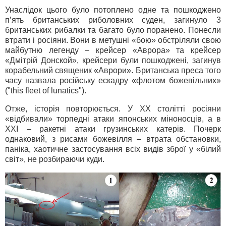
Унаслідок цього було потоплено одне та пошкоджено
п’ять британських риболовних суден, загинуло 3
британських рибалки та багато було поранено. Понесли
втрати і росіяни. Вони в метушні «бою» обстріляли свою
майбутню легенду – крейсер «Аврора» та крейсер
«Дмітрій Донской», крейсери були пошкоджені, загинув
корабельний священик «Аврори». Британська преса того
часу назвала російську ескадру «флотом божевільних»
("this fleet of lunatics").
Отже, історія повторюється. У ХХ столітті росіяни
«відбивали» торпедні атаки японських міноносців, а в
ХХІ – ракетні атаки грузинських катерів. Почерк
однаковий, з рисами божевілля – втрата обстановки,
паніка, хаотичне застосування всіх видів зброї у «білий
світ», не розбираючи куди.