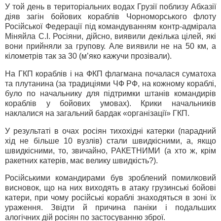
У той день в територіальних водах Грузії поблизу Абхазії
діяв загін бойових кораблів Чорноморського флоту
Російської Федерації під командуванням контр-адмірала
Міняйла С.І. Росіяни, дійсно, виявили декілька цілей, які
вони прийняли за групову. Але виявили не на 50 км, а
кілометрів так за 30 (м’яко кажучи прозівали).
На ГКП кораблів і на ФКП флагмана почалася суматоха
та плутанина (за традиціями ЧФ РФ, на кожному кораблі,
було по начальнику для підтримки штанів командирів
кораблів у бойових умовах). Крики начальників
наклалися на загальний бардак «організації» ГКП.
У результаті в очах росіян тихохідні катерки (парадний
хід не більше 10 вузлів) стали швидкісними, а, якщо
швидкісними, то, звичайно, РАКЕТНИМИ (а хто ж, крім
ракетних катерів, має велику швидкість?).
Російськими командирами був зроблений помилковий
висновок, що на них виходять в атаку грузинські бойові
катери, при чому російські кораблі знаходяться в зоні їх
ураження. Звідти й причина паніки і подальших
алогічних дій росіян по застосуванню зброї.