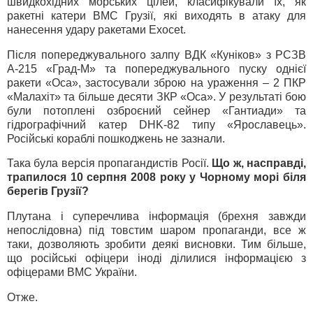
швидкохідних морських цілей, класифікували їх, як
ракетні катери ВМС Грузії, які виходять в атаку для
нанесення удару ракетами Exocet.
Після попереджувального залпу ВДК «Куніков» з РСЗВ
А-215 «Град-М» та попереджувального пуску однієї
ракети «Оса», застосували зброю на ураження – 2 ПКР
«Малахіт» та більше десяти ЗКР «Оса». У результаті бою
були потоплені озброєний сейнер «Гантиади» та
гідрографічний катер DHK-82 типу «Ярославець».
Російські кораблі пошкоджень не зазнали.
Така була версія пропагандистів Росії.
Що ж, насправді,
трапилося 10 серпня 2008 року у Чорному морі біля
берегів Грузії?
Плутана і суперечлива інформація (брехня завжди
непослідовна) під товстим шаром пропаганди, все ж
таки, дозволяють зробити деякі висновки. Тим більше,
що російські офіцери іноді ділилися інформацією з
офіцерами ВМС України.
Отже.