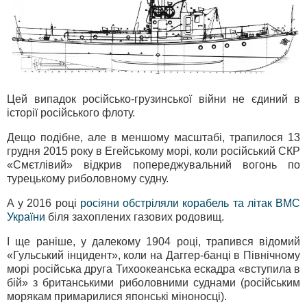
Цей випадок російсько-грузинської війни не єдиний в
історії російського флоту.
Дещо подібне, але в меншому масштабі, трапилося 13
грудня 2015 року в Егейському морі, коли російський СКР
«Смєтлівий» відкрив попереджувальний вогонь по
турецькому риболовному судну.
А у 2016 році
росіяни обстріляли корабель та літак ВМС
України
біля захоплених газових родовищ.
І ще раніше, у далекому 1904 році, трапився відомий
«Гульський інцидент», коли на Даггер-банці в Північному
морі російська друга Тихоокеанська ескадра «вступила в
бій» з британськими риболовними суднами (російським
морякам примарилися японські міноносці).