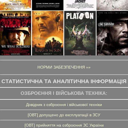
НОРМИ ЗАБЕЗПЕЧЕННЯ »»
СТАТИСТИЧНА ТА АНАЛІТИЧНА ІНФОРМАЦІЯ
ОЗБРОЄННЯ І ВІЙСЬКОВА ТЕХНІКА:
Довідник з озброєння і військової техніки
[ОВТ] допущено до експлуатації в ЗСУ
[ОВТ] прийняття на озброєння ЗС України