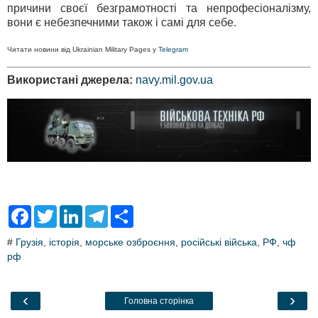
причини своєї безграмотності та непрофесіоналізму,
вони є небезпечними також і самі для себе.
Читати новини від Ukrainian Military Pages у
Telegram
Використані джерела:
navy.mil.gov.ua
F
T
L
T
S
a
w
i
e
h
c
i
n
l
a
#
Грузія
,
історія
,
морське озброєння
,
російські війська
,
РФ
,
чф
e
t
k
e
r
рф
b
t
e
g
e
o
e
d
r
o
r
I
a
k
n
m
‹
›
Головна сторінка