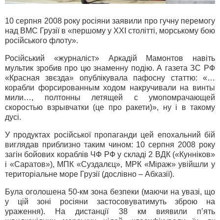
10 серпня 2008 року росіяни заявили про гучну перемогу
над ВМС Грузії в «першому у ХХІ столітті, морському бою
російського флоту».
Російський «журналіст» Аркадій Мамонтов навіть
мультик зробив про цю знаменну подію. А газета ЗС РФ
«Красная звєзда» опублікувала пафосну статтю: «…
корабли форсированным ходом накручивали на винты
мили…, полтонны летящей с умопомрачающей
скоростью взрывчатки (це про ракети)», ну і в такому
дусі.
У продуктах російської пропаганди цей епохальний бій
виглядав приблизно таким чином: 10 серпня 2008 року
загін бойових кораблів ЧФ РФ у складі 2 ВДК («Кунніков»
і «Саратов»), МПК «Суздалєц», МРК «Міраж» увійшли у
територіальне море Грузії (дослівно – Абхазії).
Була оголошена 50-км зона безпеки (маючи на увазі, що
у цій зоні росіяни застосовуватимуть зброю на
ураження). На дистанції 38 км виявили п’ять