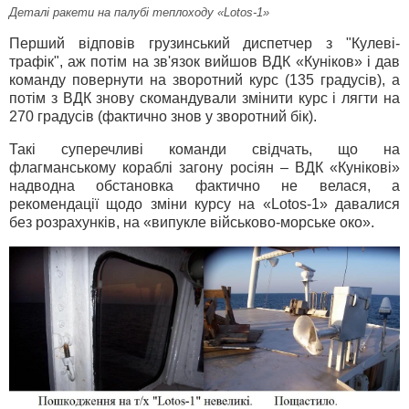
Деталі ракети на палубі теплоходу «Lotos-1»
Перший відповів грузинський диспетчер з "Кулеві-
трафік", аж потім на зв'язок вийшов ВДК «Куніков» і дав
команду повернути на зворотний курс (135 градусів), а
потім з ВДК знову скомандували змінити курс і лягти на
270 градусів (фактично знов у зворотний бік).
Такі суперечливі команди свідчать, що на
флагманському кораблі загону росіян – ВДК «Кунікові»
надводна обстановка фактично не велася, а
рекомендації щодо зміни курсу на «Lotos-1» давалися
без розрахунків, на «випукле військово-морське око».