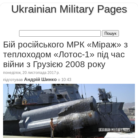
Ukrainian Military Pages
Бій російського МРК «Міраж» з
теплоходом «Лотос-1» під час
війни з Грузією 2008 року
понеділок, 20 листопада 2017 р.
Андрій Шинко
підготував
о
10:43