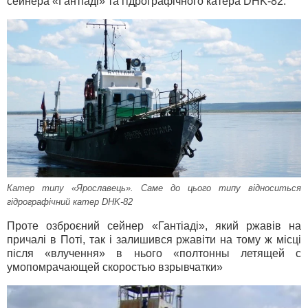
сейнера «Гантіаді» та гідрографічного катера DHK-82.
Катер типу «Ярославець». Саме до цього типу відноситься
гідрографічний катер DHK-82
Проте озброєний сейнер «Гантіаді», який ржавів на
причалі в Поті, так і залишився ржавіти на тому ж місці
після «влучення» в нього «полтонны летящей с
умопомрачающей скоростью взрывчатки»