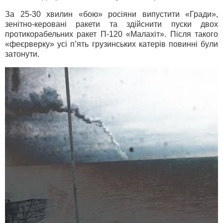
За 25-30 хвилин «бою» росіяни випустити «Гради»,
зенітно-керовані ракети та здійснити пуски двох
протикорабельних ракет П-120 «Малахіт». Після такого
«феєрверку» усі п’ять грузинських катерів повинні були
затонути.