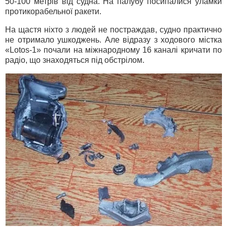
50-100 метрів від судна. На палубу посипалися уламки
протикорабельної ракети.
На щастя ніхто з людей не постраждав, судно практично
не отримало ушкоджень. Але відразу з ходового містка
«Lotos-1» почали на міжнародному 16 каналі кричати по
радіо, що знаходяться під обстрілом.