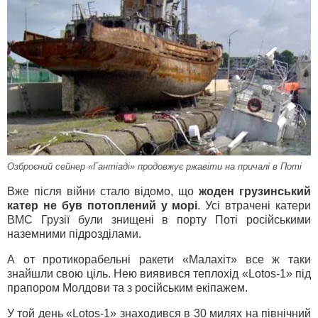
Озброєний сейнер «Гантіаді» продовжує ржавіти на причалі в Поті
Вже після війни стало відомо, що
жоден грузинський
катер не був потоплений у морі
. Усі втрачені катери
ВМС Грузії були знищені в порту Поті російськими
наземними підрозділами.
А от протикорабельні ракети «Малахіт» все ж таки
знайшли свою ціль. Нею виявився теплохід «Lotos-1» під
прапором Молдови та з російським екіпажем.
У той день «Lotos-1» знаходився в 30 милях на північний