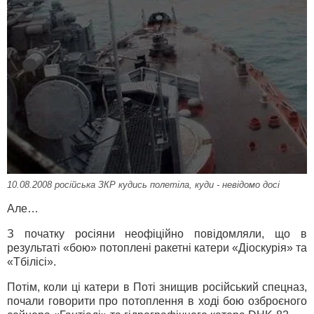
10.08.2008 російська ЗКР кудись полетіла, куди - невідомо досі
Але…
З початку росіяни неофіційно повідомляли, що в
результаті «бою» потоплені ракетні катери «Діоскурія» та
«Тбілісі».
Потім, коли ці катери в Поті знищив російський спецназ,
почали говорити про потоплення в ході бою озброєного