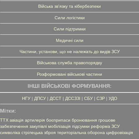
Війська зв'язку та кібербезпеки
Сили логістики
Сили підтримки
Медичні сили
Частини, установи, що не належать до видів ЗСУ
Військова служба правопорядку
Розформовані військові частини
ІНШІ ВІЙСЬКОВІ ФОРМУВАННЯ:
НГУ
|
ДПСУ
|
ДССТ
|
ДССЗЗІ
|
СБУ
|
СЗР
|
УДО
Мітки:
ТТХ
авіація
артилерія
боєприпаси
бронювання
грошове
забезпечення
закупівлі
мобілізація
підсумки
реформа ЗСУ
символіка
стрілецька зброя
територіальна оборона
цифровізація