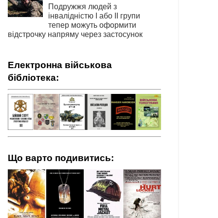
Подружжя людей з
інвалідністю І або ІІ групи
тепер можуть оформити
відстрочку напряму через застосунок
Електронна військова
бібліотека:
Що варто подивитись: