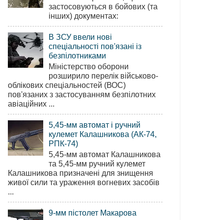
застосовуються в бойових (та
інших) документах:
В ЗСУ ввели нові
спеціальності пов'язані із
безпілотниками
Міністерство оборони
розширило перелік військово-
облікових спеціальностей (ВОС)
пов'язаних з застосуванням безпілотних
авіаційних ...
5,45-мм автомат і ручний
кулемет Калашникова (АК-74,
РПК-74)
5,45-мм автомат Калашникова
та 5,45-мм ручний кулемет
Калашникова призначені для знищення
живої сили та ураження вогневих засобів
...
9-мм пістолет Макарова