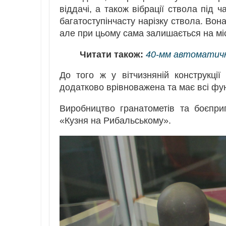
віддачі, а також вібрації ствола під 
багатоступінчасту нарізку ствола. Вон
але при цьому сама залишається на мі
Читати також:
40-мм автоматич
До того ж у вітчизняній конструкції
додатково врівноважена та має всі фун
Виробництво гранатометів та боєпр
«Кузня на Рибальському».