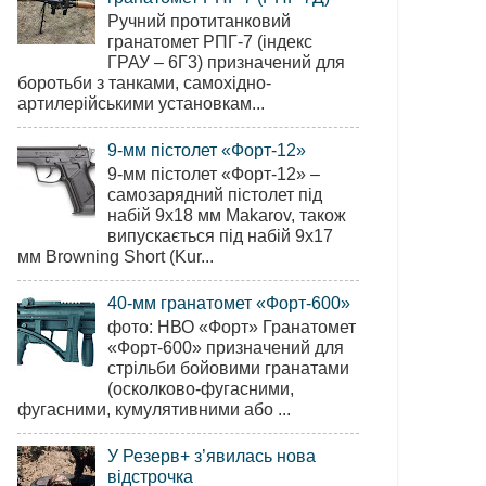
Ручний протитанковий
гранатомет РПГ-7 (індекс
ГРАУ – 6Г3) призначений для
боротьби з танками, самохідно-
артилерійськими установкам...
9-мм пістолет «Форт-12»
9-мм пістолет «Форт-12» –
самозарядний пістолет під
набій 9х18 мм Makarov, також
випускається під набій 9х17
мм Browning Short (Kur...
40-мм гранатомет «Форт-600»
фото: НВО «Форт» Гранатомет
«Форт-600» призначений для
стрільби бойовими гранатами
(осколково-фугасними,
фугасними, кумулятивними або ...
У Резерв+ з’явилась нова
відстрочка