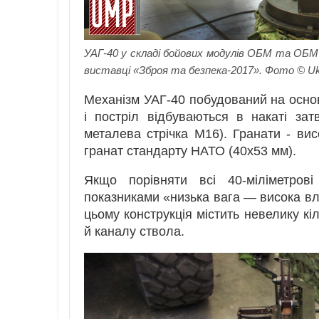
УАГ-40 у складі бойових модулів ОБМ та ОБМ 
виставці «Зброя та безпека-2017». Фото © Ukra
Механізм УАГ-40 побудований на основ
і постріл відбуваються в накаті зат
металева стрічка М16). Гранати - вис
гранат стандарту НАТО (40х53 мм).
Якщо порівняти всі 40-міліметров
показниками «низька вага — висока влу
цьому конструкція містить невелику кіл
й каналу ствола.