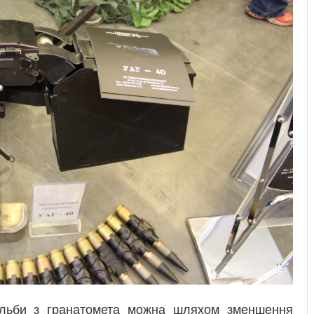
рільби з гранатомета можна шляхом зменшення