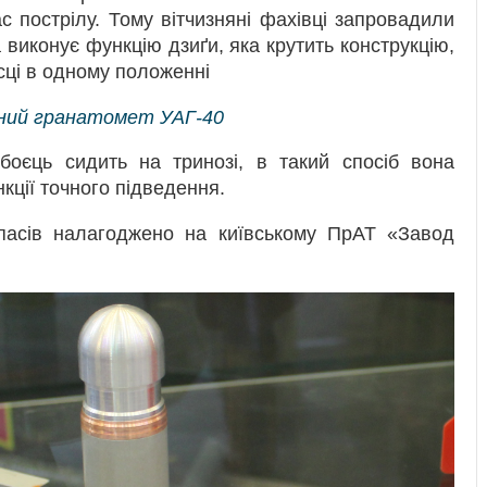
час пострілу. Тому вітчизняні фахівці запровадили
а виконує функцію дзиґи, яка крутить конструкцію,
сці в одному положенні
ний гранатомет УАГ-40
 боєць сидить на тринозі, в такий спосіб вона
кції точного підведення.
ипасів налагоджено на київському ПрАТ «Завод