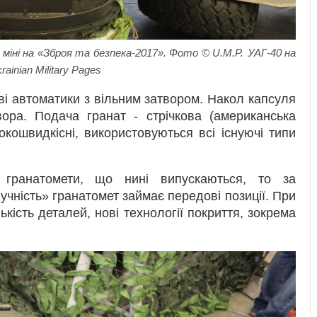
міні на «Зброя та безпека-2017». Фото © U.M.P.
УАГ-40 на
inian Military Pages
і автоматики з вільним затвором. Накол капсуля
вора. Подача гранат - стрічкова (американська
окошвидкісні, використовуються всі існуючі типи
і гранатомети, що нині випускаються, то за
чність» гранатомет займає передові позиції. При
ькість деталей, нові технології покриття, зокрема