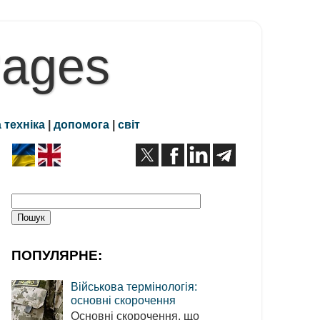
Pages
 техніка
|
допомога
|
світ
ПОПУЛЯРНЕ:
Військова термінологія:
основні скорочення
Основні скорочення, що