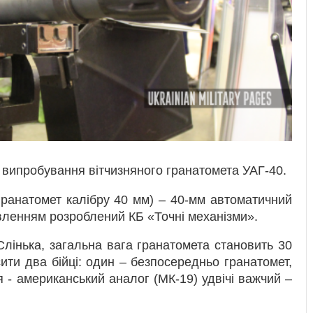
випробування вітчизняного гранатомета УАГ-40.
ранатомет калібру 40 мм) – 40-мм автоматичний
ивленням розроблений КБ «Точні механізми».
лінька, загальна вага гранатомета становить 30
ити два бійці: один – безпосередньо гранатомет,
 - американський аналог (МК-19) удвічі важчий –