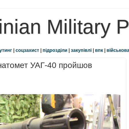
inian Military 
утинг
|
соцзахист
|
підрозділи
|
закупівлі
|
впк
|
військова
натомет УАГ-40 пройшов