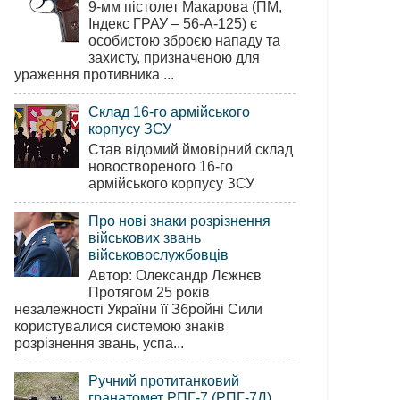
9-мм пістолет Макарова (ПМ,
Індекс ГРАУ – 56-А-125) є
особистою зброєю нападу та
захисту, призначеною для
ураження противника ...
Склад 16-го армійського
корпусу ЗСУ
Став відомий ймовірний склад
новоствореного 16-го
армійського корпусу ЗСУ
Про нові знаки розрізнення
військових звань
військовослужбовців
Автор: Олександр Лєжнєв
Протягом 25 років
незалежності України її Збройні Сили
користувалися системою знаків
розрізнення звань, успа...
Ручний протитанковий
гранатомет РПГ-7 (РПГ-7Д)