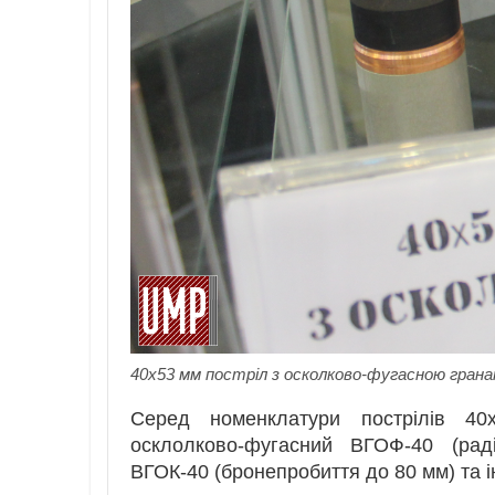
40х53 мм постріл з осколково-фугасною грана
Серед номенклатури пострілів 4
осклолково-фугасний ВГОФ-40 (рад
ВГОК-40 (бронепробиття до 80 мм) та 