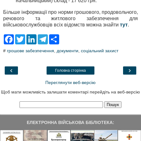
начальницький) склад - 17 620 грн.
Більше інформації про норми грошового, продовольчого,
речового та житлового забезпечення для
військовослужбовців всіх відомств можна знайти
тут
.
F
T
L
T
S
a
w
i
e
h
c
i
n
l
a
#
грошове забезпечення
,
документи
,
соціальний захист
e
t
k
e
r
b
t
e
g
e
o
e
d
r
o
r
I
a
‹
›
Головна сторінка
k
n
m
Переглянути веб-версію
Щоб мати можливість залишати коментарі перейдіть на веб-версію
ЕЛЕКТРОННА ВІЙСЬКОВА БІБЛІОТЕКА: