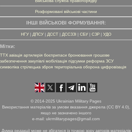
Військова служба правопорядку
Розформовані військові частини
ІНШІ ВІЙСЬКОВІ ФОРМУВАННЯ:
НГУ
|
ДПСУ
|
ДССТ
|
ДССЗЗІ
|
СБУ
|
СЗР
|
УДО
Мітки:
ТТХ
авіація
артилерія
боєприпаси
бронювання
грошове
забезпечення
закупівлі
мобілізація
підсумки
реформа ЗСУ
символіка
стрілецька зброя
територіальна оборона
цифровізація
© 2014-2025 Ukrainian Military Pages
Використання матеріалів за умови вказання джерела (CC BY 4.0),
якщо не зазначено іншого
e-mail: ukrmilitarypages@gmail.com
Думка редакції може не збігатися із точкою зору авторів матеріалів