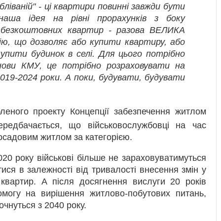
ебліваній" - ці квартири повинні завжди бути
наша ідея на рівні прорахунків з боку
ч безкоштовних квартир - разова ВЕЛИКА
ію, що дозволяє або купити квартиру, або
купити будинок в селі. Для цього потрібно
нови КМУ, це потрібно розраховувати на
2019-2024 роки. А поки, будувати, будувати
леного проекту Концепції забезпечення житлом
передбачається, що військовослужбовці на час
осадовим житлом за категорією.
020 року військові більше не зараховуватимуться
ися в залежності від тривалості внесення змін у
 квартир. А після досягнення вислуги 20 років
могу на вирішення житлово-побутових питань,
очнуться з 2040 року.