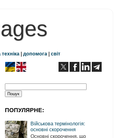
Pages
 техніка
|
допомога
|
світ
ПОПУЛЯРНЕ:
Військова термінологія:
основні скорочення
Основні скорочення, що