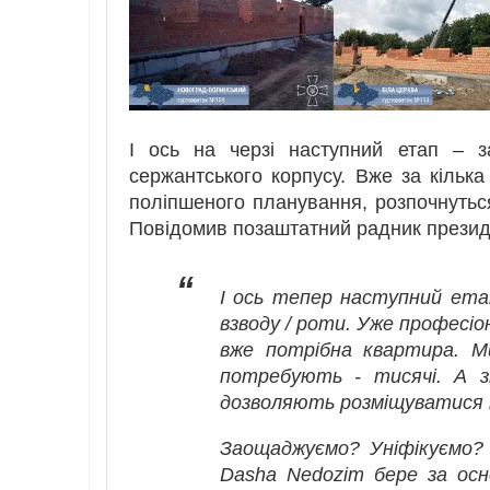
І ось на черзі наступний етап – з
сержантського корпусу. Вже за кілька
поліпшеного планування, розпочнуться
Повідомив позаштатний радник презид
“
І ось тепер наступний ета
взводу / роти. Уже професіона
вже потрібна квартира. М
потребують - тисячі. А зн
дозволяють розміщуватися
Заощаджуємо? Уніфікуємо? 
Dasha Nedozim бере за осно