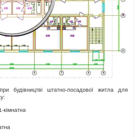
при будівництві штатно-посадової житла для
у:
1-кімнатна
атна