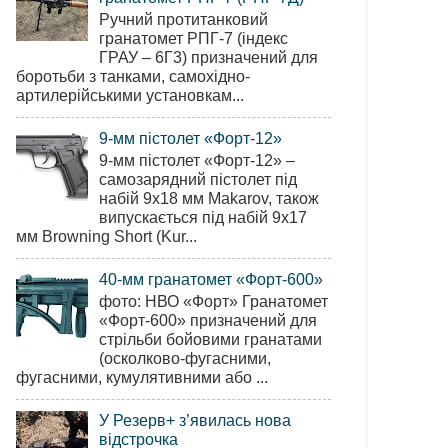
Ручний протитанковий
гранатомет РПГ-7 (індекс
ГРАУ – 6Г3) призначений для
боротьби з танками, самохідно-
артилерійськими установкам...
9-мм пістолет «Форт-12»
9-мм пістолет «Форт-12» –
самозарядний пістолет під
набій 9х18 мм Makarov, також
випускається під набій 9х17
мм Browning Short (Kur...
40-мм гранатомет «Форт-600»
фото: НВО «Форт» Гранатомет
«Форт-600» призначений для
стрільби бойовими гранатами
(осколково-фугасними,
фугасними, кумулятивними або ...
У Резерв+ з’явилась нова
відстрочка