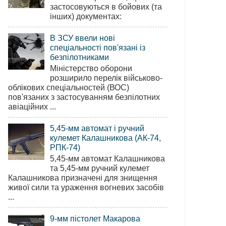
застосовуються в бойових (та
інших) документах:
В ЗСУ ввели нові
спеціальності пов'язані із
безпілотниками
Міністерство оборони
розширило перелік військово-
облікових спеціальностей (ВОС)
пов'язаних з застосуванням безпілотних
авіаційних ...
5,45-мм автомат і ручний
кулемет Калашникова (АК-74,
РПК-74)
5,45-мм автомат Калашникова
та 5,45-мм ручний кулемет
Калашникова призначені для знищення
живої сили та ураження вогневих засобів
...
9-мм пістолет Макарова