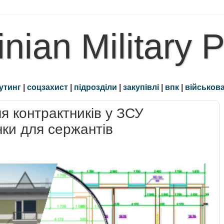
inian Military 
утинг
|
соцзахист
|
підрозділи
|
закупівлі
|
впк
|
військова
я контрактників у ЗСУ
ки для сержантів