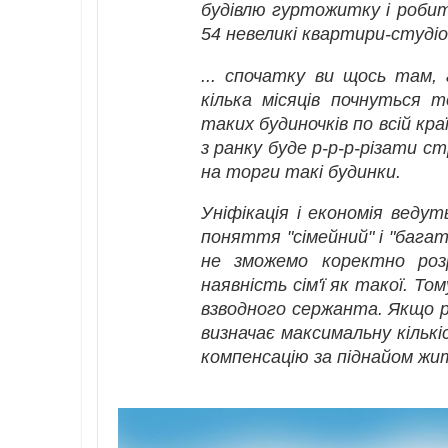
будівлю гуртожитку і робить
54 невеликі квартири-студіо
... спочатку ви щось там,
кілька місяців почнуться 
таких будиночків по всій кр
з ранку буде р-р-р-різати с
на торги такі будинки.
Уніфікація і економія ведут
поняття "сімейний" і "багат
не зможемо коректно розр
наявність сім'ї як такої. Т
взводного сержанта. Якщо р
визначає максимальну кількі
компенсацію за піднайом жит