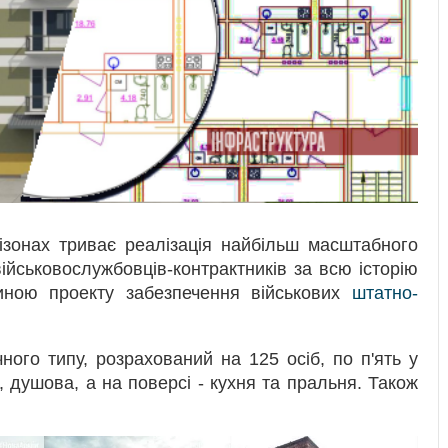
ізонах триває реалізація найбільш масштабного
ійськовослужбовців-контрактників за всю історію
иною проекту забезпечення військових
штатно-
ого типу, розрахований на 125 осіб, по п'ять у
л, душова, а на поверсі - кухня та пральня. Також