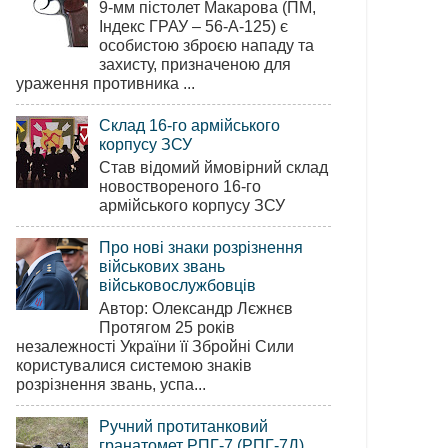
9-мм пістолет Макарова (ПМ,
Індекс ГРАУ – 56-А-125) є
особистою зброєю нападу та
захисту, призначеною для
ураження противника ...
Склад 16-го армійського
корпусу ЗСУ
Став відомий ймовірний склад
новоствореного 16-го
армійського корпусу ЗСУ
Про нові знаки розрізнення
військових звань
військовослужбовців
Автор: Олександр Лєжнєв
Протягом 25 років
незалежності України її Збройні Сили
користувалися системою знаків
розрізнення звань, успа...
Ручний протитанковий
гранатомет РПГ-7 (РПГ-7Д)