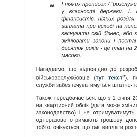
І ніяких прописок / "розслуж
“
у власності держави. І, 
фінансистів, ніяких розда
виплата при виході на пенс
заснувати свій бізнес, або 
змінювати закони і поста
десяток років - це план на 
масово.
Нагадаємо, що відповідно до розроб
військовослужбовців (
тут текст
), 
служби забезпечуватимуться штатно-п
Також передбачається, що з 1 січня 2
на квартирний облік (дата може змінит
законодавство) і не отримуватимуть
одноразово отримають грошову допо
тобто, очікується, що такі виплати розп