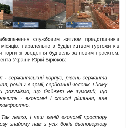
абезпечення службовим житлом представників
 місяців, паралельно з будівництвом гуртожитків
 торги зі зведення будівель за новим проектом.
ента України Юрій Бірюков:
п - сержантський корпус, рівень сержанта
л, років 7 в армії, серйозний чоловік. І йому
и розуміємо, що бюджет не гумовий, що
ачить - економні і стислі рішення, але
 комфортно.
Так легко, і наш геній економії простору
ву знайому нам з усіх боків двоповерхову