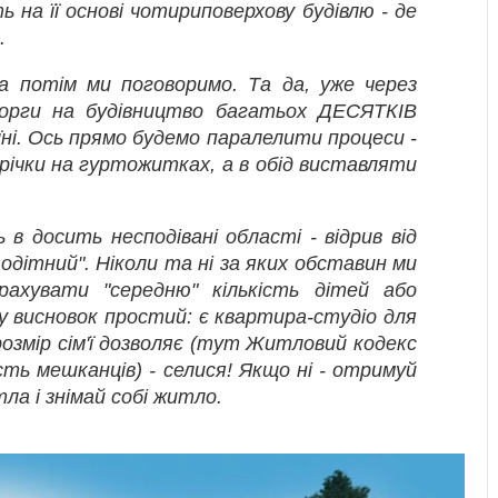
 на її основі чотириповерхову будівлю - де
.
 а потім ми поговоримо. Та да, уже через
торги на будівництво багатьох ДЕСЯТКІВ
аїні. Ось прямо будемо паралелити процеси -
трічки на гуртожитках, а в обід виставляти
ь в досить несподівані області - відрив від
одітний". Ніколи та ні за яких обставин ми
ахувати "середню" кількість дітей або
ому висновок простий: є квартира-студіо для
озмір сім'ї дозволяє (тут Житловий кодекс
сть мешканців) - селися! Якщо ні - отримуй
ла і знімай собі житло.