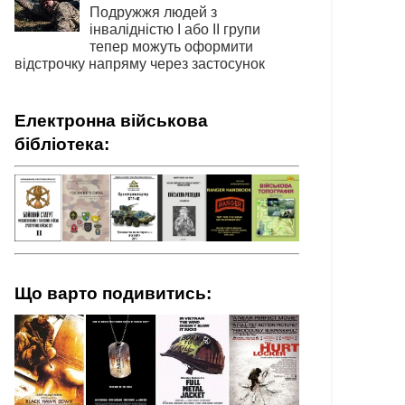
Подружжя людей з
інвалідністю І або ІІ групи
тепер можуть оформити
відстрочку напряму через застосунок
Електронна військова
бібліотека:
Що варто подивитись: