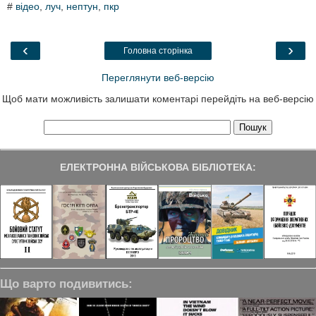
#
відео
,
луч
,
нептун
,
пкр
e
t
k
e
r
b
t
e
g
e
o
e
d
r
o
r
I
a
‹
›
Головна сторінка
k
n
m
Переглянути веб-версію
Щоб мати можливість залишати коментарі перейдіть на веб-версію
ЕЛЕКТРОННА ВІЙСЬКОВА БІБЛІОТЕКА:
Що варто подивитись: