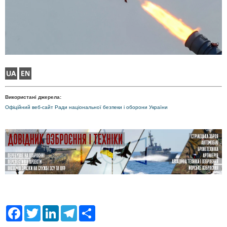
Використані джерела:
Офіційний веб-сайт Ради національної безпеки і оборони України
F
T
L
T
S
a
w
i
e
h
c
i
n
l
a