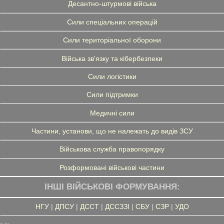
Десантно-штурмові війська
Сили спеціальних операцій
Сили територіальної оборони
Війська зв'язку та кібербезпеки
Сили логістики
Сили підтримки
Медичні сили
Частини, установи, що не належать до видів ЗСУ
Військова служба правопорядку
Розформовані військові частини
ІНШІ ВІЙСЬКОВІ ФОРМУВАННЯ:
НГУ
|
ДПСУ
|
ДССТ
|
ДССЗЗІ
|
СБУ
|
СЗР
|
УДО