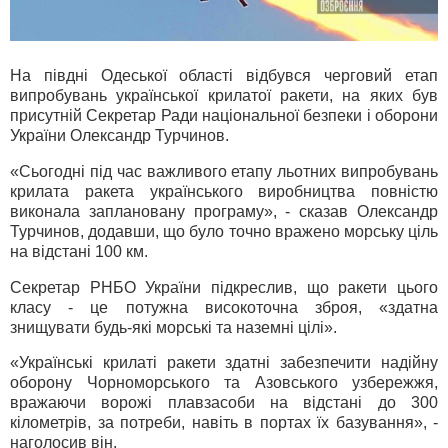
На півдні Одеської області відбувся черговий етап
випробувань української крилатої ракети, на яких був
присутній Секретар Ради національної безпеки і оборони
України Олександр Турчинов.
«Сьогодні під час важливого етапу льотних випробувань
крилата ракета українського виробництва повністю
виконала заплановану програму», - сказав Олександр
Турчинов, додавши, що було точно вражено морську ціль
на відстані 100 км.
Секретар РНБО України підкреслив, що ракети цього
класу - це потужна високоточна зброя, «здатна
знищувати будь-які морські та наземні цілі».
«Українські крилаті ракети здатні забезпечити надійну
оборону Чорноморського та Азовського узбережжя,
вражаючи ворожі плавзасоби на відстані до 300
кілометрів, за потреби, навіть в портах їх базування», -
наголосив він.