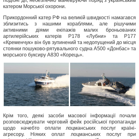
подібні дії, небезпечно маневруючи поряд з українським
катером Морської охорони.
Прикордонний катер РФ на великій швидкості намагався
зблизитись з нашими кораблями, але рішучими
активними діями екіпажів малих броньованих
артилерійських катерів Р178 «Лубни» та Р177
«Кременчук» він був зупинений та недопущений до місця
стоянки пошуково-рятувального судна А500 «Донбас» та
морського буксиру А830 «Корець».
Крім того, деякі засоби масової інформації почали
розповсюджувати черговий фейк російської пропаганди
щодо начебто оплати лоцманських послуг країні-
агресору. Ніяких оплат лоцманських послуг при