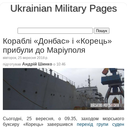
Ukrainian Military Pages
Кораблі «Донбас» і «Корець»
прибули до Маріуполя
вівторок, 25 вересня 2018 р.
Андрій Шинко
підготував
о
10:46
Сьогодні, 25 вересня, о 09.35, заходом морського
буксиру «Корець» завершився
перехід групи суден