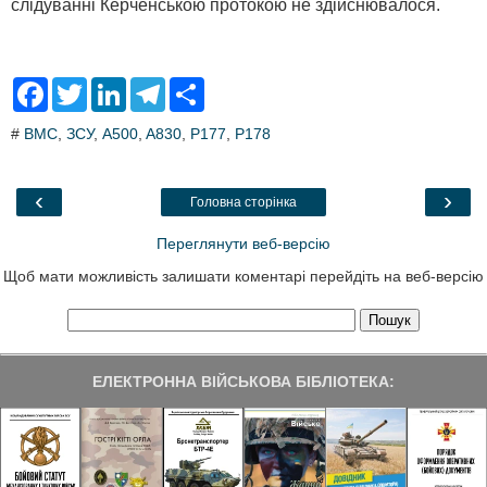
слідуванні Керченською протокою не здійснювалося.
F
T
L
T
S
a
w
i
e
h
c
i
n
l
a
#
ВМС
,
ЗСУ
,
A500
,
A830
,
P177
,
P178
e
t
k
e
r
b
t
e
g
e
o
e
d
r
o
r
I
a
‹
›
Головна сторінка
k
n
m
Переглянути веб-версію
Щоб мати можливість залишати коментарі перейдіть на веб-версію
ЕЛЕКТРОННА ВІЙСЬКОВА БІБЛІОТЕКА: