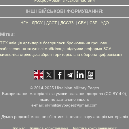
Розформовані військові частини
ІНШІ ВІЙСЬКОВІ ФОРМУВАННЯ:
НГУ
|
ДПСУ
|
ДССТ
|
ДССЗЗІ
|
СБУ
|
СЗР
|
УДО
Мітки:
ТТХ
авіація
артилерія
боєприпаси
бронювання
грошове
забезпечення
закупівлі
мобілізація
підсумки
реформа ЗСУ
символіка
стрілецька зброя
територіальна оборона
цифровізація
© 2014-2025 Ukrainian Military Pages
Використання матеріалів за умови вказання джерела (CC BY 4.0),
якщо не зазначено іншого
e-mail: ukrmilitarypages@gmail.com
Думка редакції може не збігатися із точкою зору авторів матеріалів
Про нас
|
Правила користування
|
Політика конфіденційності