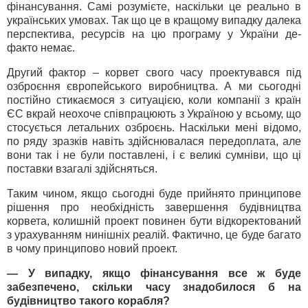
фінансування. Самі розумієте, наскільки це реально в
українських умовах. Так що це в кращому випадку далека
перспектива, ресурсів на цю програму у України де-
факто немає.
Другий фактор – корвет свого часу проектувався під
озброєння європейського виробництва. А ми сьогодні
постійно стикаємося з ситуацією, коли компанії з країн
ЄС вкрай неохоче співпрацюють з Україною у всьому, що
стосується летальних озброєнь. Наскільки мені відомо,
по ряду зразків навіть здійснювалася передоплата, але
вони так і не були поставлені, і є великі сумніви, що ці
поставки взагалі здійсняться.
Таким чином, якщо сьогодні буде прийнято принципове
рішення про необхідність завершення будівництва
корвета, колишній проект повинен бути відкоректований
з урахуванням нинішніх реалій. Фактично, це буде багато
в чому принципово новий проект.
— У випадку, якщо фінансування все ж буде
забезпечено, скільки часу знадобилося б на
будівництво такого корабля?