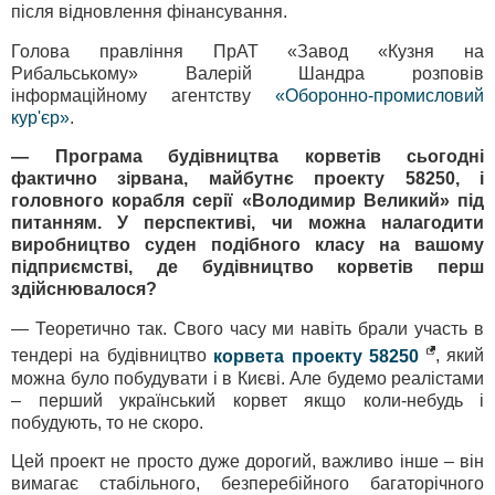
після відновлення фінансування.
Голова правління ПрАТ «Завод «Кузня на
Рибальському» Валерій Шандра розповів
інформаційному агентству
«Оборонно-промисловий
кур'єр»
.
— Програма будівництва корветів сьогодні
фактично зірвана, майбутнє проекту 58250, і
головного корабля серії «Володимир Великий» під
питанням. У перспективі, чи можна налагодити
виробництво суден подібного класу на вашому
підприємстві, де будівництво корветів перш
здійснювалося?
— Теоретично так. Свого часу ми навіть брали участь в
тендері на будівництво
корвета проекту 58250
, який
можна було побудувати і в Києві. Але будемо реалістами
– перший український корвет якщо коли-небудь і
побудують, то не скоро.
Цей проект не просто дуже дорогий, важливо інше – він
вимагає стабільного, безперебійного багаторічного