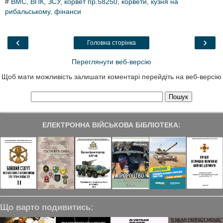
#
ВМС
,
ВПК
,
ЗСУ
,
корвет пр.58250
,
корвети
,
кузня на
e
t
k
e
r
рибальському
b
t
,
фінанси
e
g
e
o
e
d
r
o
r
I
a
k
n
m
‹
›
Головна сторінка
Переглянути веб-версію
Щоб мати можливість залишати коментарі перейдіть на веб-версію
ЕЛЕКТРОННА ВІЙСЬКОВА БІБЛІОТЕКА:
Що варто подивитись: