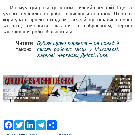
— Мінімум три роки, це оптимістичний сценарій. І це за
умови відновлення робіт з нинішнього етапу. Якщо ж
коригувати проект виходячи з реалій, що склалися, перш
за все, вирішити питання з озброєнням, термін
завершення робіт збільшиться.
Читати
Будівництво корвета – це понад 9
також:
тисяч робочих місць у Миколаєві,
Харкові, Черкасах, Дніпрі, Києві
F
T
L
T
S
a
w
i
e
h
c
i
n
l
a