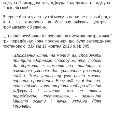
«Джура-Прикордонник», «Джура-Гвардієць» та «Джура-
Поліцейський».
Вперше брати участь у грі можуть не лише шкільні рої, а
й ті, які створено на базі молодіжних центрів і
громадських об'єднань.
Ці та інші особливості проведення вйськово-патріотичної
гри передбачає нове положення, що було затверджено
постановою КМУ від 17 жовтня 2018 р. № 845.
«Виховання дітей та молоді, які сповідують
принципи здорового способу життя, любові
до держави, її символів та традицій, є
важливою умовою для успішного розвитку
країни. Тому управлінці усіх рівнів мають
сприяти проведенню Всеукраїнської дитячо-
юнацької військово-патріотичної гри «Сокіл»
(«Джура») і важливо, що це також
передбачено постановою», – зазначила
Міністр освіти і науки України Лілія
Гриневич.