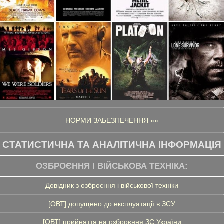
НОРМИ ЗАБЕЗПЕЧЕННЯ »»
СТАТИСТИЧНА ТА АНАЛІТИЧНА ІНФОРМАЦІЯ
ОЗБРОЄННЯ І ВІЙСЬКОВА ТЕХНІКА:
Довідник з озброєння і військової техніки
[ОВТ] допущено до експлуатації в ЗСУ
[ОВТ] прийняття на озброєння ЗС України