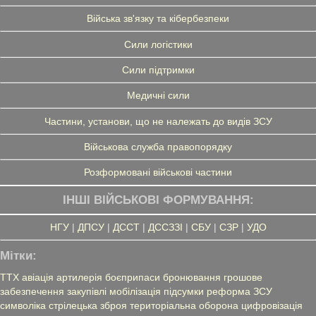
Війська зв'язку та кібербезпеки
Сили логістики
Сили підтримки
Медичні сили
Частини, установи, що не належать до видів ЗСУ
Військова служба правопорядку
Розформовані військові частини
ІНШІ ВІЙСЬКОВІ ФОРМУВАННЯ:
НГУ
|
ДПСУ
|
ДССТ
|
ДССЗЗІ
|
СБУ
|
СЗР
|
УДО
Мітки:
ТТХ
авіація
артилерія
боєприпаси
бронювання
грошове
забезпечення
закупівлі
мобілізація
підсумки
реформа ЗСУ
символіка
стрілецька зброя
територіальна оборона
цифровізація