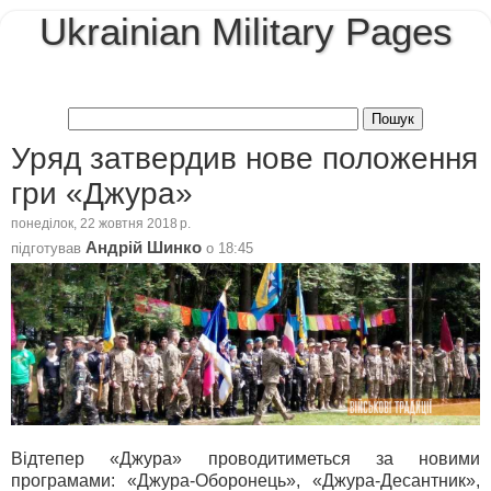
Ukrainian Military Pages
Уряд затвердив нове положення
гри «Джура»
понеділок, 22 жовтня 2018 р.
Андрій Шинко
підготував
о
18:45
Відтепер «Джура» проводитиметься за новими
програмами: «Джура-Оборонець», «Джура-Десантник»,