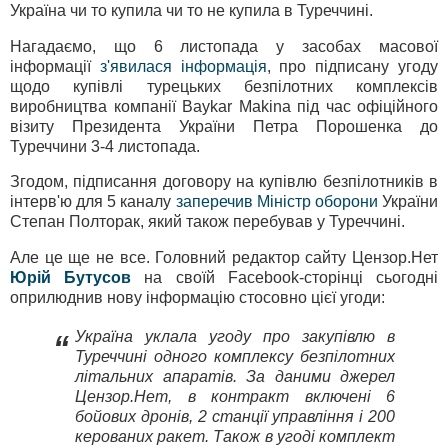
Україна чи то купила чи то не купила в Туреччині.
Нагадаємо, що 6 листопада у засобах масової
інформації
з'явилася інформація
, про підписану угоду
щодо купівлі турецьких безпілотних комплексів
виробництва компанії Baykar Makina під час офіційного
візиту Президента України Петра Порошенка до
Туреччини 3-4 листопада.
Згодом, підписання договору на купівлю безпілотників в
інтерв'ю для 5 каналу
заперечив Міністр оборони
України
Степан Полторак, який також перебував у Туреччині.
Але це ще не все. Головний редактор сайту Цензор.Нет
Юрій Бутусов
на своїй Facebook-сторінці сьогодні
оприлюднив нову інформацію стосовно цієї угоди:
Україна уклала угоду про закупівлю в
“
Туреччині одного комплексу безпілотних
літальних апаратів. За даними джерел
Цензор.Нет, в контракт включені 6
бойових дронів, 2 станції управління і 200
керованих ракет. Також в угоді комплект