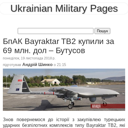
Ukrainian Military Pages
БпАК Bayraktar TB2 купили за
69 млн. дол – Бутусов
понеділок, 19 листопада 2018 р.
Андрій Шинко
підготував
о
21:15
Знов повернемося до історії з закупівлею турецьких
ударних безпілотних комплексів типу Bayraktar TB2, які