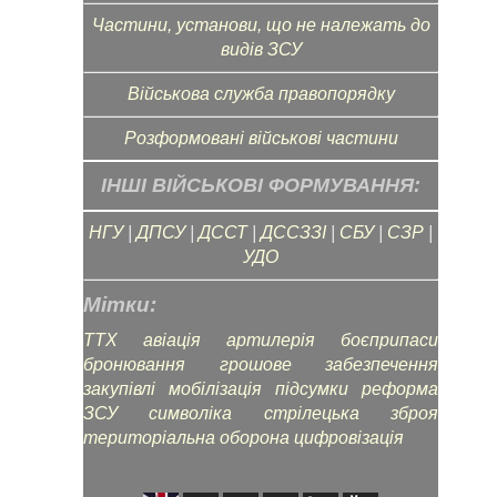
Частини, установи, що не належать до
видів ЗСУ
Військова служба правопорядку
Розформовані військові частини
ІНШІ ВІЙСЬКОВІ ФОРМУВАННЯ:
НГУ
|
ДПСУ
|
ДССТ
|
ДССЗЗІ
|
СБУ
|
СЗР
|
УДО
Мітки:
ТТХ
авіація
артилерія
боєприпаси
бронювання
грошове забезпечення
закупівлі
мобілізація
підсумки
реформа
ЗСУ
символіка
стрілецька зброя
територіальна оборона
цифровізація