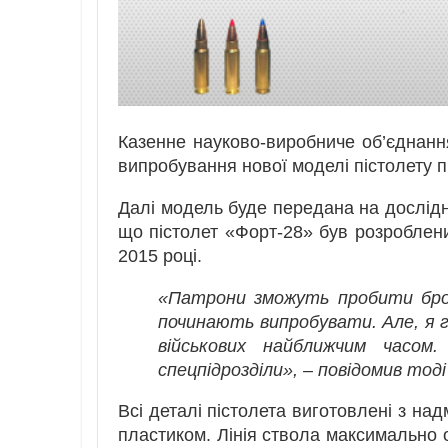
Казенне науково-виробниче об’єднан
випробування нової моделі пістолету п
Далі модель буде передана на дослідн
що пістолет «Форт-28» був розроблен
2015 році.
«Патрони зможуть пробити брон
починають випробувати. Але, я г
військових найближчим часо
спецпідрозділи», – повідомив то
Всі деталі пістолета виготовлені з над
пластиком. Лінія ствола максимально 