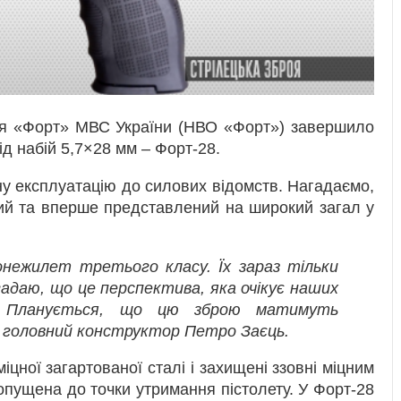
ня «Форт» МВС України (НВО «Форт») завершило
ід набій 5,7×28 мм – Форт-28.
у експлуатацію до силових відомств. Нагадаємо,
ий та вперше представлений на широкий загал у
ежилет третього класу. Їх зараз тільки
адаю, що це перспектива, яка очікує наших
м. Планується, що цю зброю матимуть
ді головний конструктор Петро Заєць.
міцної загартованої сталі і захищені ззовні міцним
опущена до точки утримання пістолету. У Форт-28