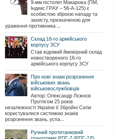
9-мм пістолет Макарова (ПМ,
Індекс ГРАУ – 56-А-125) є
особистою зброєю нападу та
захисту, призначеною для
ураження противника ...
Склад 16-го армійського
корпусу ЗСУ
Став відомий ймовірний склад
новоствореного 16-го
армійського корпусу ЗСУ
Про нові знаки розрізнення
військових звань
військовослужбовців
Автор: Олександр Лєжнєв
Протягом 25 років
незалежності України її Збройні Сили
користувалися системою знаків
розрізнення звань, успа...
Ручний протитанковий
гранатомет РПГ-7 (РПГ-7Д)