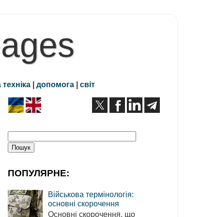
Pages
 техніка
|
допомога
|
світ
ПОПУЛЯРНЕ:
Військова термінологія:
основні скорочення
Основні скорочення, що