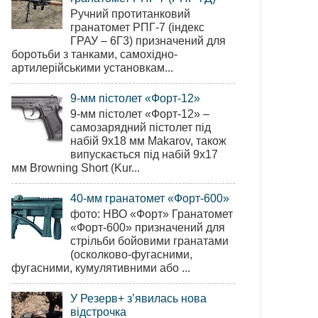
Ручний протитанковий
гранатомет РПГ-7 (індекс
ГРАУ – 6Г3) призначений для
боротьби з танками, самохідно-
артилерійськими установкам...
9-мм пістолет «Форт-12»
9-мм пістолет «Форт-12» –
самозарядний пістолет під
набій 9х18 мм Makarov, також
випускається під набій 9х17
мм Browning Short (Kur...
40-мм гранатомет «Форт-600»
фото: НВО «Форт» Гранатомет
«Форт-600» призначений для
стрільби бойовими гранатами
(осколково-фугасними,
фугасними, кумулятивними або ...
У Резерв+ з’явилась нова
відстрочка