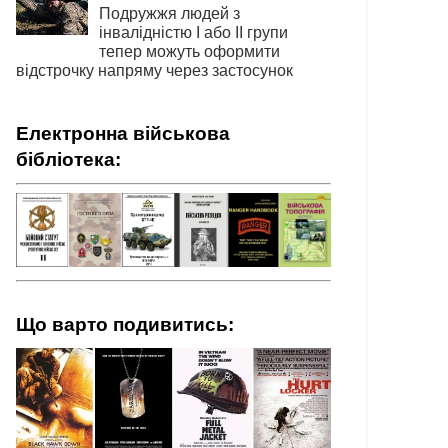
Подружжя людей з
інвалідністю І або ІІ групи
тепер можуть оформити
відстрочку напряму через застосунок
Електронна військова
бібліотека:
Що варто подивитись: