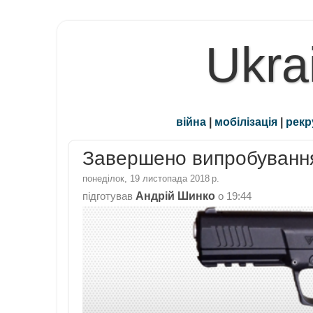
Ukra
війна
|
мобілізація
|
рекр
Завершено випробування
понеділок, 19 листопада 2018 р.
Андрій Шинко
підготував
о
19:44