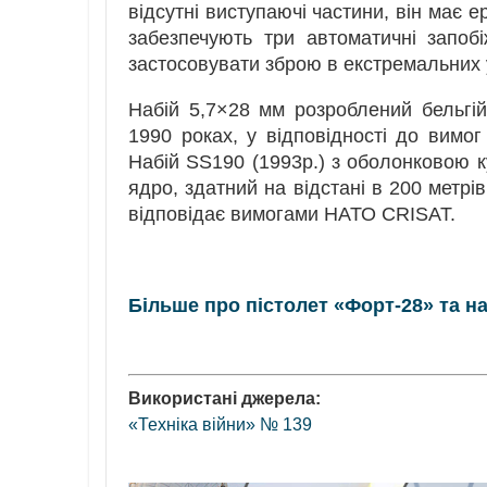
відсутні виступаючі частини, він має е
забезпечують три автоматичні запо
застосовувати зброю в екстремальних 
Набій 5,7×28 мм розроблений бельгій
1990 роках, у відповідності до вимо
Набій SS190 (1993р.) з оболонковою 
ядро, здатний на відстані в 200 метрі
відповідає вимогами НАТО CRISAT.
Більше про пістолет «Форт-28» та на
Використані джерела:
«Техніка війни» № 139