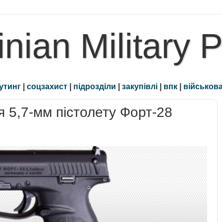
inian Military 
утинг
|
соцзахист
|
підрозділи
|
закупівлі
|
впк
|
військова
 5,7-мм пістолету Форт-28