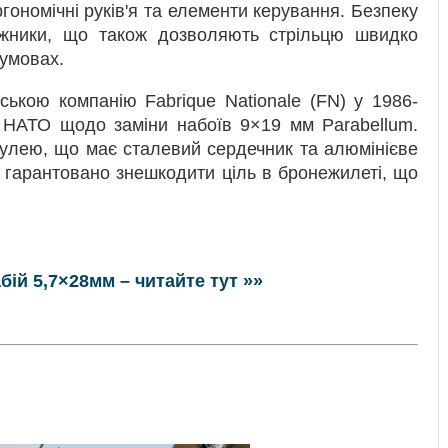
ргономічні руків'я та елементи керування. Безпеку
біжники, що також дозволяють стрільцю швидко
умовах.
ською компанію Fabrique Nationale (FN) у 1986-
г НАТО щодо заміни набоїв 9×19 мм Parabellum.
кулею, що має сталевий сердечник та алюмінієве
в гарантовано знешкодити ціль в бронежилеті, що
бій 5,7×28мм – читайте тут »»