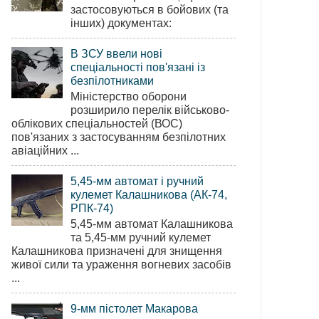
застосовуються в бойових (та
інших) документах:
В ЗСУ ввели нові
спеціальності пов'язані із
безпілотниками
Міністерство оборони
розширило перелік військово-
облікових спеціальностей (ВОС)
пов'язаних з застосуванням безпілотних
авіаційних ...
5,45-мм автомат і ручний
кулемет Калашникова (АК-74,
РПК-74)
5,45-мм автомат Калашникова
та 5,45-мм ручний кулемет
Калашникова призначені для знищення
живої сили та ураження вогневих засобів
...
9-мм пістолет Макарова