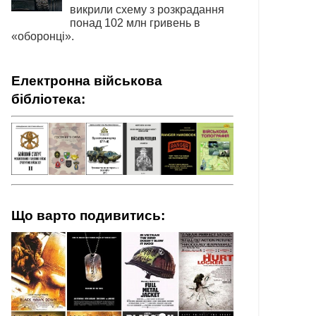
викрили схему з розкрадання
понад 102 млн гривень в
«оборонці».
Електронна військова
бібліотека:
Що варто подивитись: