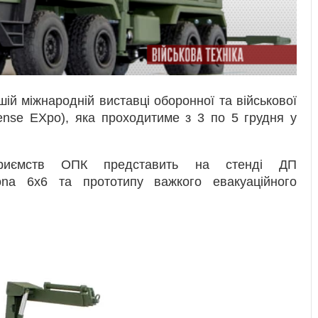
ій міжнародній виставці оборонної та військової
ense EXpo), яка проходитиме з 3 по 5 грудня у
приємств ОПК представить на стенді ДП
ona 6x6 та прототипу важкого евакуаційного