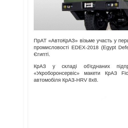
ПрАТ «АвтоКрАЗ» візьме участь у перш
промисловості EDEX-2018 (Egypt Def
Єгипті.
КрАЗ у складі об'єднаних під
«Укроборонсервіс» макети КрАЗ Fi
автомобіля КрАЗ-HRV 8x8.