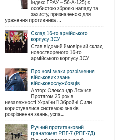
Індекс ГРАУ – 56-А-125) є
особистою зброєю нападу та
захисту, призначеною для
ураження противника ...
Склад 16-го армійського
корпусу ЗСУ
Став відомий ймовірний склад
новоствореного 16-го
армійського корпусу ЗСУ
Про нові знаки розрізнення
військових звань
військовослужбовців
Автор: Олександр Лєжнєв
Протягом 25 років
незалежності України її Збройні Сили
користувалися системою знаків
розрізнення звань, успа...
Ручний протитанковий
гранатомет РПГ-7 (РПГ-7Д)