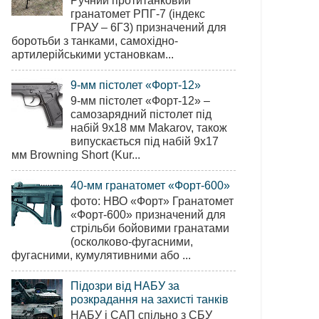
Ручний протитанковий
гранатомет РПГ-7 (індекс
ГРАУ – 6Г3) призначений для
боротьби з танками, самохідно-
артилерійськими установкам...
9-мм пістолет «Форт-12»
9-мм пістолет «Форт-12» –
самозарядний пістолет під
набій 9х18 мм Makarov, також
випускається під набій 9х17
мм Browning Short (Kur...
40-мм гранатомет «Форт-600»
фото: НВО «Форт» Гранатомет
«Форт-600» призначений для
стрільби бойовими гранатами
(осколково-фугасними,
фугасними, кумулятивними або ...
Підозри від НАБУ за
розкрадання на захисті танків
НАБУ і САП спільно з СБУ