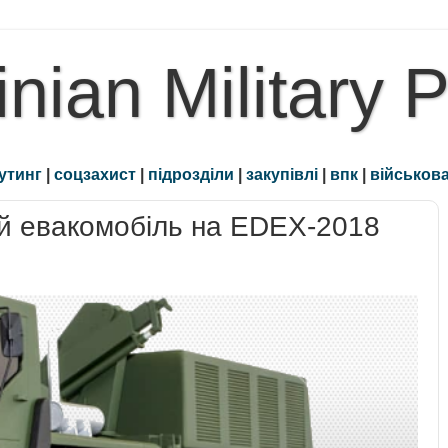
inian Military 
утинг
|
соцзахист
|
підрозділи
|
закупівлі
|
впк
|
військова
й евакомобіль на EDEX-2018