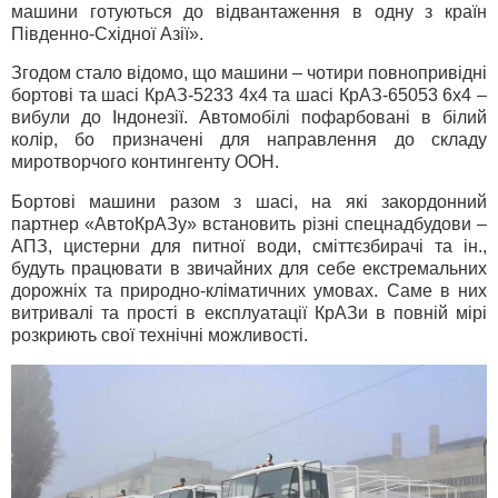
машини готуються до відвантаження в одну з країн
Південно-Східної Азії».
Згодом стало відомо, що машини – чотири повнопривідні
бортові та шасі КрАЗ-5233 4х4 та шасі КрАЗ-65053 6х4 –
вибули до Індонезії. Автомобілі пофарбовані в білий
колір, бо призначені для направлення до складу
миротворчого контингенту ООН.
Бортові машини разом з шасі, на які закордонний
партнер «АвтоКрАЗу» встановить різні спецнадбудови –
АПЗ, цистерни для питної води, сміттєзбирачі та ін.,
будуть працювати в звичайних для себе екстремальних
дорожніх та природно-кліматичних умовах. Саме в них
витривалі та прості в експлуатації КрАЗи в повній мірі
розкриють свої технічні можливості.