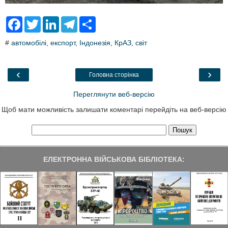
F
T
L
T
S
a
w
i
e
h
c
i
n
l
a
#
автомобілі
,
експорт
,
Індонезія
,
КрАЗ
,
світ
e
t
k
e
r
b
t
e
g
e
o
e
d
r
o
r
I
a
‹
›
Головна сторінка
k
n
m
Переглянути веб-версію
Щоб мати можливість залишати коментарі перейдіть на веб-версію
ЕЛЕКТРОННА ВІЙСЬКОВА БІБЛІОТЕКА: