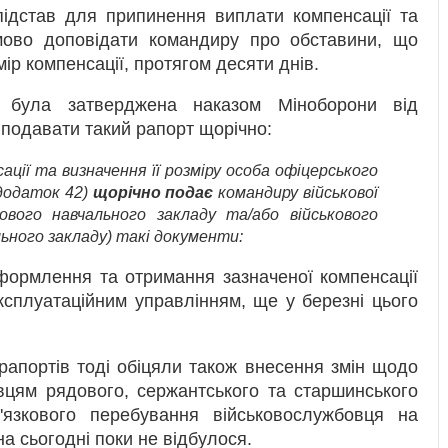
підстав для припинення виплати компенсації та
ьмово доповідати командиру про обставини, що
р компенсації, протягом десяти днів.
о була затверджена наказом Міноборони від
подавати такий рапорт щорічно:
ції та визначення її розміру особа офіцерського
(додаток 42)
щорічно подає
командиру військової
ового навчального закладу та/або військового
льного закладу) такі документи:
ормлення та отримання зазначеної компенсації
сплуатаційним управлінням, ще у березні цього
рапортів тоді обіцяли також внесення змін щодо
вцям рядового, сержантського та старшинського
'язкового перебування військовослужбовця на
 на сьогодні поки не відбулося.