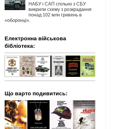
НАБУ і САП спільно з СБУ
викрили схему з розкрадання
понад 102 млн гривень в
«оборонці».
Електронна військова
бібліотека:
Що варто подивитись: