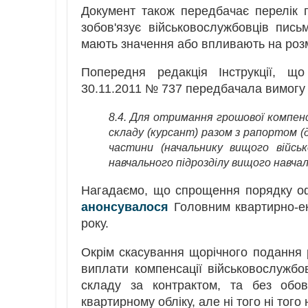
Документ також передбачає перелік 
зобов'язує військовослужбовців пис
мають значення або впливають на розмі
Попередня редакція Інструкції, щ
30.11.2011 № 737 передбачала вимогу 
8.4. Для отримання грошової компенса
складу (курсант) разом з рапортом 
частини (начальнику вищого військ
навчального підрозділу вищого навча
Нагадаємо, що спрощення порядку оф
анонсувалося
Головним квартирно-ек
року.
Окрім скасування щорічного подання 
виплати компенсації військовослужбо
складу за контрактом, та без обов
квартирному обліку, але ні того ні того