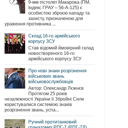
9-мм пістолет Макарова (ПМ,
Індекс ГРАУ – 56-А-125) є
особистою зброєю нападу та
захисту, призначеною для
ураження противника ...
Склад 16-го армійського
корпусу ЗСУ
Став відомий ймовірний склад
новоствореного 16-го
армійського корпусу ЗСУ
Про нові знаки розрізнення
військових звань
військовослужбовців
Автор: Олександр Лєжнєв
Протягом 25 років
незалежності України її Збройні Сили
користувалися системою знаків
розрізнення звань, успа...
Ручний протитанковий
гранатомет РПГ-7 (РПГ-7Д)