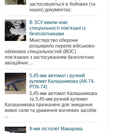
застосовуються в бойових (та
інших) документах:
В ЗСУ ввели нові
спеціальності пов'язані із
безпілотниками
Міністерство оборони
розширило перелік військово-
облікових спеціальностей (ВОС)
пов'язаних з застосуванням безпілотних
авіаційних ...
5,45-мм автомат і ручний
кулемет Калашникова (АК-74,
РПК-74)
5,45-мм автомат Калашникова
та 5,45-мм ручний кулемет
Калашникова призначені для знищення
живої сили та ураження вогневих засобів
...
9-мм пістолет Макарова