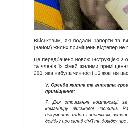
Військовим, які подали рапорти та 
(найом) жилих приміщень відтепер не 
Це передбачено новою Інструкцією з о
та членів їх сімей жилими приміщенн
380, яка набула чинності 16 жовтня цьо
V. Оренда житла та виплата грошо
приміщення:
7. Для отримання компенсації за
командиру військової частини. Р
документи згідно з переліком, встан
довідку про склад сім’ї та довідку пр