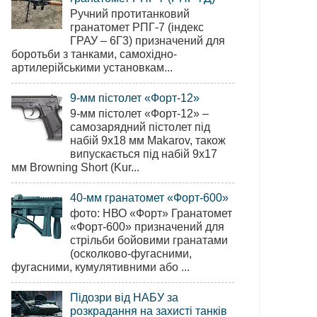
Ручний протитанковий
гранатомет РПГ-7 (індекс
ГРАУ – 6Г3) призначений для
боротьби з танками, самохідно-
артилерійськими установкам...
9-мм пістолет «Форт-12»
9-мм пістолет «Форт-12» –
самозарядний пістолет під
набій 9х18 мм Makarov, також
випускається під набій 9х17
мм Browning Short (Kur...
40-мм гранатомет «Форт-600»
фото: НВО «Форт» Гранатомет
«Форт-600» призначений для
стрільби бойовими гранатами
(осколково-фугасними,
фугасними, кумулятивними або ...
Підозри від НАБУ за
розкрадання на захисті танків