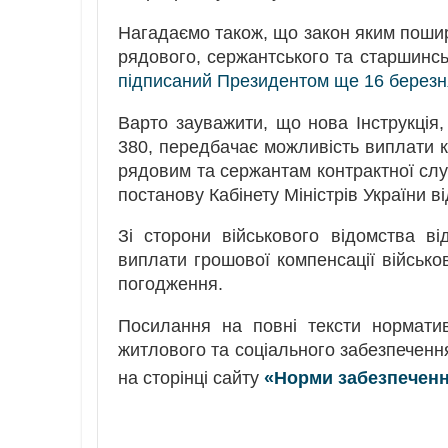
Нагадаємо також, що закон яким пошир
рядового, сержантського та старшинсь
підписаний Президентом ще 16 березн
Варто зауважити, що нова Інструкція
380, передбачає можливість виплати ко
рядовим та сержантам контрактної служ
постанову Кабінету Міністрів України в
Зі сторони військового відомства ві
виплати грошової компенсації військо
погодження.
Посилання на повні тексти норматив
житлового та соціального забезпечення
на сторінці сайту
«Норми забезпеченн