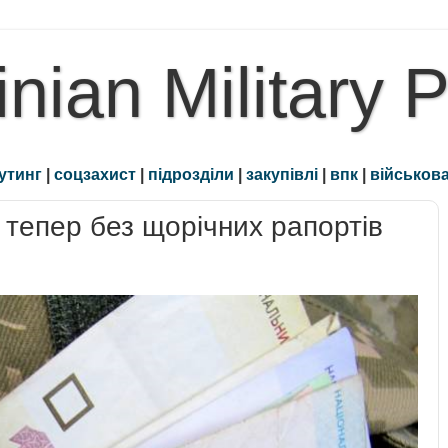
inian Military 
утинг
|
соцзахист
|
підрозділи
|
закупівлі
|
впк
|
військова
 тепер без щорічних рапортів