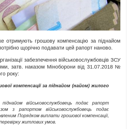
вже отримують грошову компенсацію за піднайом
потрібно щорічно подавати цей рапорт наново.
рганізації забезпечення військовослужбовців ЗСУ
ями, затв. наказом Міноборони від 31.07.2018 №
го року:
вої компенсації за піднайом (найом) жилого
 піднайом військовослужбовець подає рапорт
азом з рапортом військовослужбовець подає
овленим Порядком виплати грошової компенсації,
о перевірку житлових умов.