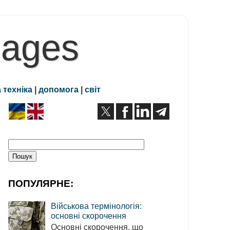
Pages
 техніка
|
допомога
|
світ
ПОПУЛЯРНЕ:
Військова термінологія:
основні скорочення
Основні скорочення, що