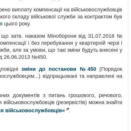
ено виплату компенсації на військовослужбовців
кого складу військової служби за контрактом був
я
цього року.
, що затв. наказом Міноборони від 31.07.2018 №
мпенсації і без перебування у квартирній черзі і
би, але за умови, що такі зміни будуть внесені у
ід 26.06.2013 №450.
дповідні
зміни до постанови №450
(Порядок
вослужбовцям...) відпрацьовані та направлені на
них документів з питань грошового, речового,
 військовослужбовців (резервістів) можна знайти
я військовослужбовців»
.