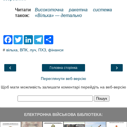
Читати
Високоточна ракетна система
також:
«Вільха» — детально
F
T
L
T
S
a
w
i
e
h
c
i
n
l
a
#
вільха
,
ВПК
,
луч
,
ПХЗ
,
фінанси
e
t
k
e
r
b
t
e
g
e
o
e
d
r
o
r
I
a
‹
›
Головна сторінка
k
n
m
Переглянути веб-версію
Щоб мати можливість залишати коментарі перейдіть на веб-версію
ЕЛЕКТРОННА ВІЙСЬКОВА БІБЛІОТЕКА: