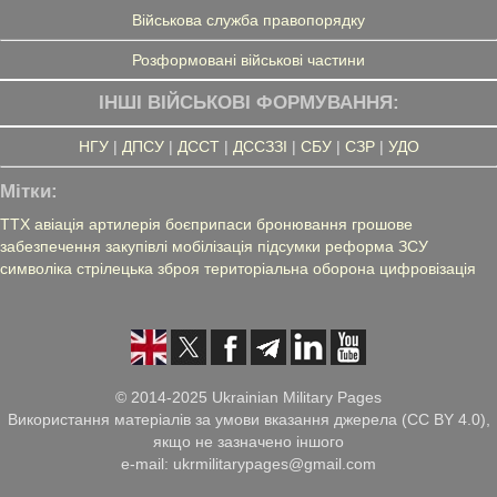
Військова служба правопорядку
Розформовані військові частини
ІНШІ ВІЙСЬКОВІ ФОРМУВАННЯ:
НГУ
|
ДПСУ
|
ДССТ
|
ДССЗЗІ
|
СБУ
|
СЗР
|
УДО
Мітки:
ТТХ
авіація
артилерія
боєприпаси
бронювання
грошове
забезпечення
закупівлі
мобілізація
підсумки
реформа ЗСУ
символіка
стрілецька зброя
територіальна оборона
цифровізація
© 2014-2025 Ukrainian Military Pages
Використання матеріалів за умови вказання джерела (CC BY 4.0),
якщо не зазначено іншого
e-mail: ukrmilitarypages@gmail.com