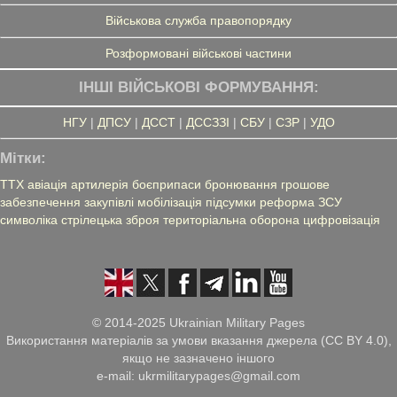
Військова служба правопорядку
Розформовані військові частини
ІНШІ ВІЙСЬКОВІ ФОРМУВАННЯ:
НГУ
|
ДПСУ
|
ДССТ
|
ДССЗЗІ
|
СБУ
|
СЗР
|
УДО
Мітки:
ТТХ
авіація
артилерія
боєприпаси
бронювання
грошове
забезпечення
закупівлі
мобілізація
підсумки
реформа ЗСУ
символіка
стрілецька зброя
територіальна оборона
цифровізація
© 2014-2025 Ukrainian Military Pages
Використання матеріалів за умови вказання джерела (CC BY 4.0),
якщо не зазначено іншого
e-mail: ukrmilitarypages@gmail.com