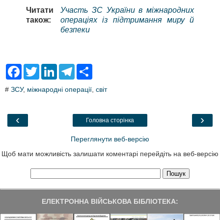
Читати
Участь ЗС України в міжнародних
також:
операціях із підтримання миру й
безпеки
F
T
L
T
S
a
w
i
e
h
c
i
n
l
a
#
ЗСУ
,
міжнародні операції
,
світ
e
t
k
e
r
b
t
e
g
e
o
e
d
r
o
r
I
a
‹
›
Головна сторінка
k
n
m
Переглянути веб-версію
Щоб мати можливість залишати коментарі перейдіть на веб-версію
ЕЛЕКТРОННА ВІЙСЬКОВА БІБЛІОТЕКА: