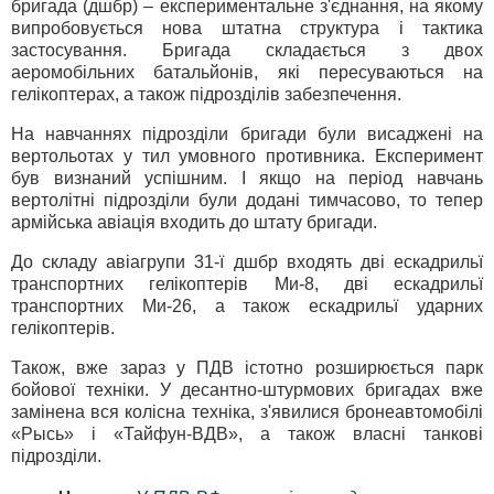
бригада (дшбр) – експериментальне з'єднання, на якому
випробовується нова штатна структура і тактика
застосування. Бригада складається з двох
аеромобільних батальйонів, які пересуваються на
гелікоптерах, а також підрозділів забезпечення.
На навчаннях підрозділи бригади були висаджені на
вертольотах у тил умовного противника. Експеримент
був визнаний успішним. І якщо на період навчань
вертолітні підрозділи були додані тимчасово, то тепер
армійська авіація входить до штату бригади.
До складу авіагрупи 31-ї дшбр входять дві ескадрильї
транспортних гелікоптерів Ми-8, дві ескадрильї
транспортних Ми-26, а також ескадрильї ударних
гелікоптерів.
Також, вже зараз у ПДВ істотно розширюється парк
бойової техніки. У десантно-штурмових бригадах вже
замінена вся колісна техніка, з'явилися бронеавтомобілі
«Рысь» і «Тайфун-ВДВ», а також власні танкові
підрозділи.