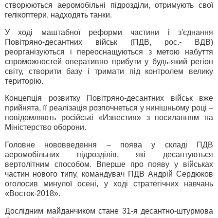
створюються аеромобільні підрозділи, отримують свої
гелікоптери, надходять танки.
У ході маштабної реформи частини і з'єднання
Повітряно-десантних військ (ПДВ, рос.- ВДВ)
реорганізуються і переоснащуються з метою набуття
спроможностей оперативно прибути у будь-який регіон
світу, створити базу і тримати під контролем велику
територію.
Концепція розвитку Повітряно-десантних військ вже
прийнята, її реалізація розпочнеться у нинішньому році –
повідомляють російські «Известия» з посиланням на
Міністерство оборони.
Головне нововведення – поява у складі ПДВ
аеромобільних підрозділів, які десантуються
вертолітним способом. Вперше про появу у військах
частин нового типу, командувач ПДВ Андрій Сердюков
оголосив минулої осені, у ході стратегічних навчань
«Восток-2018».
Дослідним майданчиком стане 31-я десантно-штурмова