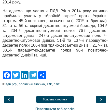
2014 року.
Нагадаємо, що частини ПДВ РФ з 2014 року активно
приймали участь у збройній агресії проти України,
зокрема 45-й полк спецпризначення (з 2015-го бригада),
31-та та 56-та окремі десантно-штурмові бригади, 104-й
та 234-й десантно-штурмові полки 76-ї десантно-
штурмової дивізії, 247-й десантно-штурмовий полк 7-ї
десантно-штурмової дивізії, 51-й та 137-й парашутно-
десантні полки 106-ї повітряно-десантної дивізії, 217-й та
331-й парашутно-десантні полки 98-ї повітряно-
десантної дивізії та інші.
F
T
L
T
S
a
w
i
e
h
c
i
n
l
a
#
вдв рф
,
російські війська
,
РФ
,
світ
e
t
k
e
r
b
t
e
g
e
o
e
d
r
o
r
I
a
‹
›
Головна сторінка
k
n
m
Переглянути веб-версію