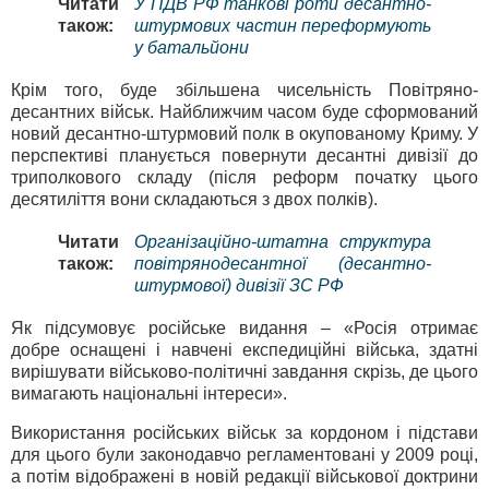
Читати
У ПДВ РФ танкові роти десантно-
також:
штурмових частин переформують
у батальйони
Крім того, буде збільшена чисельність Повітряно-
десантних військ. Найближчим часом буде сформований
новий десантно-штурмовий полк в окупованому Криму. У
перспективі планується повернути десантні дивізії до
триполкового складу (після реформ початку цього
десятиліття вони складаються з двох полків).
Читати
Організаційно-штатна структура
також:
повітрянодесантної (десантно-
штурмової) дивізії ЗС РФ
Як підсумовує російське видання – «Росія отримає
добре оснащені і навчені експедиційні війська, здатні
вирішувати військово-політичні завдання скрізь, де цього
вимагають національні інтереси».
Використання російських військ за кордоном і підстави
для цього були законодавчо регламентовані у 2009 році,
а потім відображені в новій редакції військової доктрини