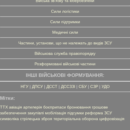
Війська зв'язку та кібербезпеки
Сили логістики
Сили підтримки
Медичні сили
Частини, установи, що не належать до видів ЗСУ
Військова служба правопорядку
Розформовані військові частини
ІНШІ ВІЙСЬКОВІ ФОРМУВАННЯ:
НГУ
|
ДПСУ
|
ДССТ
|
ДССЗЗІ
|
СБУ
|
СЗР
|
УДО
Мітки:
ТТХ
авіація
артилерія
боєприпаси
бронювання
грошове
забезпечення
закупівлі
мобілізація
підсумки
реформа ЗСУ
символіка
стрілецька зброя
територіальна оборона
цифровізація