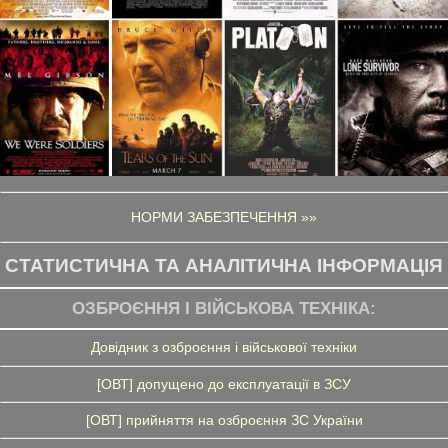
НОРМИ ЗАБЕЗПЕЧЕННЯ »»
СТАТИСТИЧНА ТА АНАЛІТИЧНА ІНФОРМАЦІЯ
ОЗБРОЄННЯ І ВІЙСЬКОВА ТЕХНІКА:
Довідник з озброєння і військової техніки
[ОВТ] допущено до експлуатації в ЗСУ
[ОВТ] прийняття на озброєння ЗС України