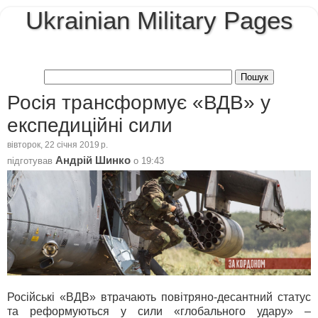
Ukrainian Military Pages
Росія трансформує «ВДВ» у
експедиційні сили
вівторок, 22 січня 2019 р.
Андрій Шинко
підготував
о
19:43
Російські «ВДВ» втрачають повітряно-десантний статус
та реформуються у сили «глобального удару» –