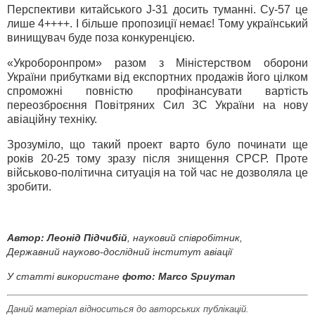
Перспективи китайського J-31 досить туманні. Су-57 це
лише 4++++. І більше пропозиції немає! Тому український
винищувач буде поза конкуренцією.
«Укроборонпром» разом з Міністерством оборони
України прибутками від експортних продажів його цілком
спроможні повністю профінансувати вартість
переозброєння Повітряних Сил ЗС України на нову
авіаційну техніку.
Зрозуміло, що такий проект варто було починати ще
років 20-25 тому зразу після знищення СРСР. Проте
військово-політична ситуація на той час не дозволяла це
зробити.
Автор:
Леонід Підчибій
, науковий співробітник,
Державний науково-дослідний інститут авіації
У статті використане
фото: Marco Spuyman
Даний матеріал відноситься до авторських публікацій.