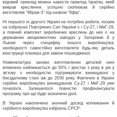
відомий приклад можна навести приклад Ізраїлю, який
викрав креслення, успішно скопіював й серійно
виготовляв "Міраж-3" під назвою "Кфір".
Ні першого ні другого Україні не потрібно робити, позаяк
на озброєнні Повітряних Сил України є і Су-27, і МиГ-29,
а повний комплект виробничих креслень до них є на
державних авіаремонтних заводах у Запоріжжі й у
Львові через специфіку їхнього виробництва:
необхідності самостійно виготовляти будь-яку деталь
конструкції планера для заміни пошкодженої.
Номенклатура заново виготовлених деталей нині
впевнено наближається до 50% і зростає з року в рік у
зв'язку з необхідністю підтримувати винищувачі у
боєздатному стані аж до 2030 року. Фактично в Україні
серійне виробництво винищувачів Су-27 і МиГ-29 уже
почалося. Залишилося повністю профінансувати
програму, про що буде зазначено далі.
В Україні накопичено значний досвід копіювання й
серійного виробництва озброєнь СРСР: