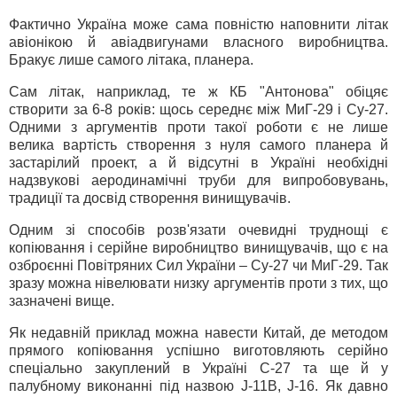
Фактично Україна може сама повністю наповнити літак
авіонікою й авіадвигунами власного виробництва.
Бракує лише самого літака, планера.
Сам літак, наприклад, те ж КБ "Антонова" обіцяє
створити за 6-8 років: щось середнє між МиГ-29 і Су-27.
Одними з аргументів проти такої роботи є не лише
велика вартість створення з нуля самого планера й
застарілий проект, а й відсутні в Україні необхідні
надзвукові аеродинамічні труби для випробовувань,
традиції та досвід створення винищувачів.
Одним зі способів розв'язати очевидні труднощі є
копіювання і серійне виробництво винищувачів, що є на
озброєнні Повітряних Сил України – Су-27 чи МиГ-29. Так
зразу можна нівелювати низку аргументів проти з тих, що
зазначені вище.
Як недавній приклад можна навести Китай, де методом
прямого копіювання успішно виготовляють серійно
спеціально закуплений в Україні С-27 та ще й у
палубному виконанні під назвою J-11В, J-16. Як давно