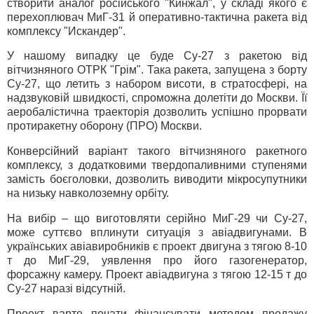
створити аналог російського "Кинжал", у складі якого є
перехоплювач МиГ-31 й оперативно-тактична ракета від
комплексу "Искандер".
У нашому випадку це буде Су-27 з ракетою від
вітчизняного ОТРК "Грім". Така ракета, запущена з борту
Су-27, що летить з набором висоти, в стратосфері, на
надзвуковій швидкості, спроможна долетіти до Москви. Її
аеробалістична траекторія дозволить успішно прорвати
протиракетну оборону (ПРО) Москви.
Конверсійний варіант такого вітчизняного ракетного
комплексу, з додатковими твердопаливними ступенями
замість боєголовки, дозволить виводити мікросупутники
на низьку навколоземну орбіту.
На вибір – що виготовляти серійно МиГ-29 чи Су-27,
може суттєво вплинути ситуація з авіадвигунами. В
українських авіавиробників є проект двигуна з тягою 8-10
т до МиГ-29, уявлення про його газогенератор,
форсажну камеру. Проект авіадвигуна з тягою 12-15 т до
Су-27 наразі відсутній.
Проект варто почати фінансувати методом продажу