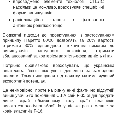
впроваджено елементи технології СТЕЛС
наскільки це можливо, враховуючи специфічні
форми винищувачів;
радіолокаційна станція з фазованою
антенною решіткою тощо.
Бюджетні підходи до проектування із застосуванням
принципу Паретто 80/20 дозволять за 20% вартості
отримати 80% відповідності технічним вимогам до
винищувачів наступного покоління, отримати
збалансований за критерієм вартість-ефективність літак.
Потрібно обов'язково враховувати, що українська
авіатехніка більш ніж удвічі дешевша за закордонні
аналоги. Тому винищувач від початку матиме чудовий
експортний потенціал.
Це неймовірно, проте на ринку нині фактично відсутній
винищувач 5-го покоління! США свій F-35 згідні продати
лише вкрай обмеженому колу країн власників
високотехнологічної зброї. Їх у кілька разів менше за
країн власників F-16.