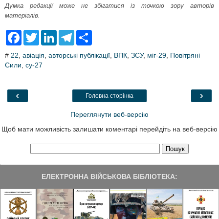
Думка редакції може не збігатися із точкою зору авторів
матеріалів.
F
T
L
T
S
a
w
i
e
h
c
i
n
l
a
#
22
,
авіація
,
авторські публікації
,
ВПК
,
ЗСУ
,
міг-29
,
Повітряні
e
t
k
e
r
Сили
b
,
су-27
t
e
g
e
o
e
d
r
o
r
I
a
k
n
m
‹
›
Головна сторінка
Переглянути веб-версію
Щоб мати можливість залишати коментарі перейдіть на веб-версію
ЕЛЕКТРОННА ВІЙСЬКОВА БІБЛІОТЕКА: