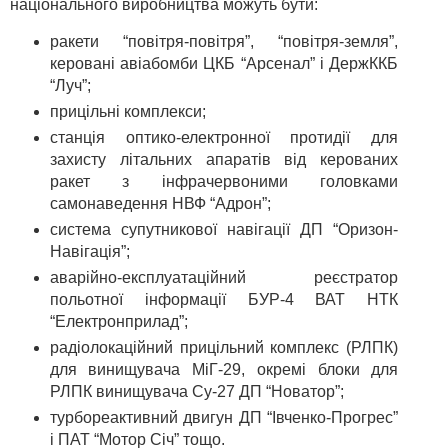
національного виробництва можуть бути:
ракети “повітря-повітря”, “повітря-земля”,
керовані авіабомби ЦКБ “Арсенал” і ДержККБ
“Луч”;
прицільні комплекси;
станція оптико-електронної протидії для
захисту літальних апаратів від керованих
ракет з інфрачервоними головками
самонаведення НВФ “Адрон”;
система супутникової навігації ДП “Оризон-
Навігація”;
аварійно-експлуатаційний реєстратор
польотної інформації БУР-4 ВАТ НТК
“Електронприлад”;
радіолокаційний прицільний комплекс (РЛПК)
для винищувача МіГ-29, окремі блоки для
РЛПК винищувача Су-27 ДП “Новатор”;
турбореактивний двигун ДП “Івченко-Прогрес”
і ПАТ “Мотор Січ” тощо.