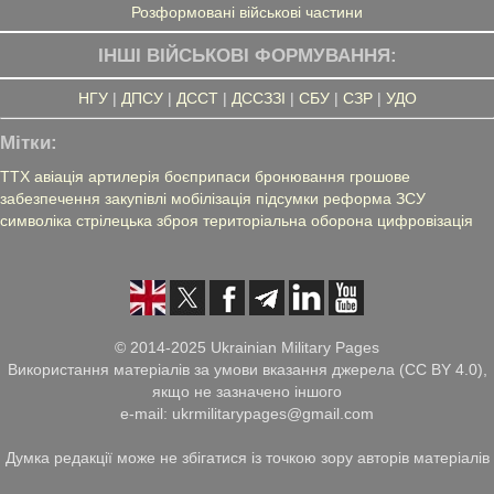
Розформовані військові частини
ІНШІ ВІЙСЬКОВІ ФОРМУВАННЯ:
НГУ
|
ДПСУ
|
ДССТ
|
ДССЗЗІ
|
СБУ
|
СЗР
|
УДО
Мітки:
ТТХ
авіація
артилерія
боєприпаси
бронювання
грошове
забезпечення
закупівлі
мобілізація
підсумки
реформа ЗСУ
символіка
стрілецька зброя
територіальна оборона
цифровізація
© 2014-2025 Ukrainian Military Pages
Використання матеріалів за умови вказання джерела (CC BY 4.0),
якщо не зазначено іншого
e-mail: ukrmilitarypages@gmail.com
Думка редакції може не збігатися із точкою зору авторів матеріалів