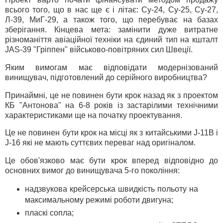
всього того, що в нас ще є і літає: Су-24, Су-25, Су-27,
Л-39, МиГ-29, а також того, що перебуває на базах
зберігання. Кінцева мета: замінити дуже витратне
різноманіття авіаційної техніки на єдиний тип на кшталт
JAS-39 "Гріппен" військово-повітряних сил Швеції.
Яким вимогам має відповідати модернізований
винищувач, підготовлений до серійного виробництва?
Принаймні, це не повинен бути крок назад як з проектом
КБ "Антонова" на 6-8 років із застарілими технічними
характеристиками ще на початку проектування.
Це не повинен бути крок на місці як з китайськими J-11B і
J-16 які не мають суттєвих переваг над оригіналом.
Це обов'язково має бути крок вперед відповідно до
основних вимог до винищувача 5-го покоління:
надзвукова крейсерська швидкість польоту на
максимальному режимі роботи двигуна;
пласкі сопла;