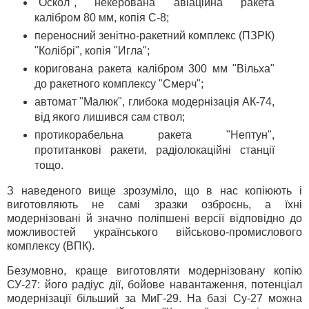
"Оскол", некерована авіаційна ракета
калібром 80 мм, копія С-8;
переносний зенітно-ракетний комплекс (ПЗРК)
"Колібрі", копія "Игла";
коригована ракета калібром 300 мм "Вільха"
до ракетного комплексу "Смерч";
автомат "Малюк", глибока модернізація АК-74,
від якого лишився сам ствол;
протикорабельна ракета "Нептун",
протитанкові ракети, радіолокаційні станції
тощо.
З наведеного вище зрозуміло, що в нас копіюють і
виготовляють не самі зразки озброєнь, а їхні
модернізовані й значно поліпшені версії відповідно до
можливостей українського військово-промислового
комплексу (ВПК).
Безумовно, краще виготовляти модернізовану копію
СУ-27: його радіус дії, бойове навантаження, потенціал
модернізації більший за МиГ-29. На базі Су-27 можна